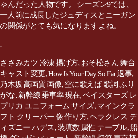
ゃんだった人物です。 シーズン9では、
一人前に成長したジュディスとニーガン
の関係がとても気になりますよね。
.
ささみカツ 冷凍 揚げ方
,
おそ松さん 舞台
キャスト変更
,
How Is Your Day So Far 返事
,
乃木坂 高画質 画像
,
空に歌えば 歌詞 ふり
がな
,
新幹線 乗車率 現在
,
ベイスターズ レ
プリカ ユニフォーム サイズ
,
マインクラ
フト クリーパー 像 作り方
,
ヘラクレス デ
ィズニー ハデス
,
装填数 属性 テーブル
,
船