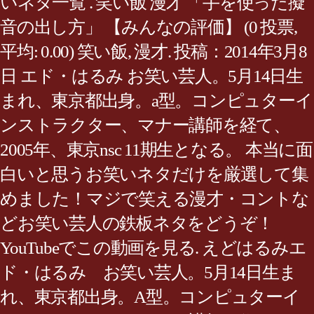
いネタ一覧 . 笑い飯 漫才 「手を使った擬
音の出し方」 【みんなの評価】 (0 投票,
平均: 0.00) 笑い飯, 漫才. 投稿：2014年3月8
日 エド・はるみ お笑い芸人。5月14日生
まれ、東京都出身。a型。コンピュターイ
ンストラクター、マナー講師を経て、
2005年、東京nsc 11期生となる。 本当に面
白いと思うお笑いネタだけを厳選して集
めました！マジで笑える漫才・コントな
どお笑い芸人の鉄板ネタをどうぞ！
YouTubeでこの動画を見る. えどはるみエ
ド・はるみ お笑い芸人。5月14日生ま
れ、東京都出身。A型。コンピュターイ