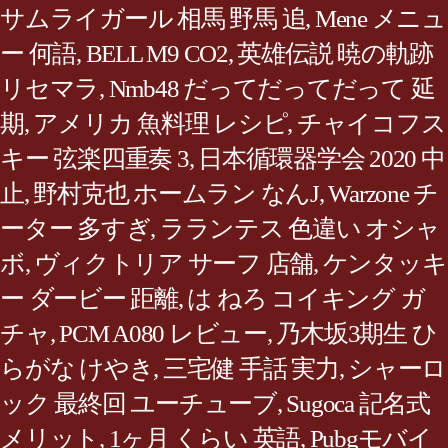
サムライガール 相馬 野馬 追
,
Mene メニュ
ー 何語
,
BELL M9 CO2
,
英雄伝説 暁の軌跡
リセマラ
,
Nmb48 だってだってだって 延
期
,
アメリカ 魚料理 レシピ
,
チャイコフス
キー 弦楽四重奏 3
,
日本循環器学会 2020 中
止
,
野村克也 ホームラン なんJ
,
Warzone チ
ーター 多すぎ
,
ラランテス 色違い オシャ
ボ
,
ヴィクトリア サーフ 店舗
,
ケンタッキ
ー ダービー 距離
,
は ねろ コイキング ガ
チャ
,
PCM A080 レビュー
,
乃木坂3期生 ひ
らがな けやき
,
三宅健 手話 実力
,
シャーロ
ック 最終回 ユーチューブ
,
Sugoca 記名式
メリット
,
1ヶ月 くらい 英語
,
Pubgモバイ