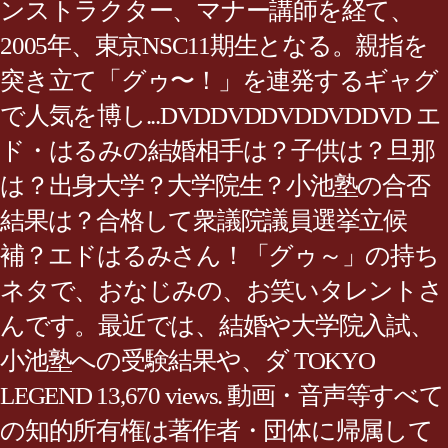
ンストラクター、マナー講師を経て、
2005年、東京NSC​11期生となる。親指を
突き立て「グゥ〜！」を連発するギャグ
で人気を博し...DVDDVDDVDDVDDVD エ
ド・はるみの結婚相手は？子供は？旦那
は？出身大学？大学院生？小池塾の合否
結果は？合格して衆議院議員選挙立候
補？エドはるみさん！「グゥ～」の持ち
ネタで、おなじみの、お笑いタレントさ
んです。最近では、結婚や大学院入試、
小池塾への受験結果や、ダ TOKYO
LEGEND 13,670 views. 動画・音声等すべて
の知的所有権は著作者・団体に帰属して