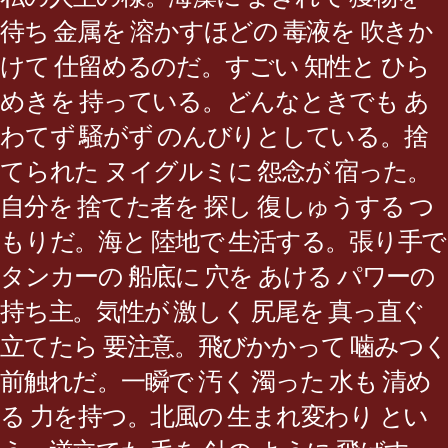
待ち 金属を 溶かすほどの 毒液を 吹きか
けて 仕留めるのだ。すごい 知性と ひら
めきを 持っている。どんなときでも あ
わてず 騒がず のんびりとしている。捨
てられた ヌイグルミに 怨念が 宿った。
自分を 捨てた者を 探し 復しゅうする つ
もりだ。海と 陸地で 生活する。張り手で
タンカーの 船底に 穴を あける パワーの
持ち主。気性が 激しく 尻尾を 真っ直ぐ
立てたら 要注意。飛びかかって 噛みつく
前触れだ。一瞬で 汚く 濁った 水も 清め
る 力を持つ。北風の 生まれ変わり とい