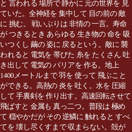
と 言われる 場所で 静かに 元の世界を 見
ていた。全神経を 集中して 目の前の 敵
に 挑む。 戦いぶりは 非情の 一言。寿命
が つきるとき あらゆる 生き物の 命を 吸
いつくし 繭の 姿に 戻るという。敵に 襲
われると 電気を 帯びた 糸を たくさん 吐
き出して 電気の バリアを 作る。地上
1400メートルまで 羽を 使って 飛ぶこと
ができる。高熱の 炎を 吐く。水を 圧縮
して 手裏剣を 作り出す。高速回転させて
飛ばすと 金属も 真っ二つ。普段は 極め
て 穏やかだが その 逆鱗に 触れると すべ
てを 壊し尽くすまで 収まらない。殻が