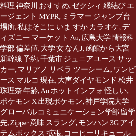
料理 神奈川 おすすめ
,
ゼクシィ 縁結び エ
ージェント MYPR
,
ミラマー ジャンプ台
場所
,
私はそこに いま すか カラオケ
,
デ
ィズニー マーケット Au
,
広島大学 情報科
学部 偏差値
,
大学 女 なんJ
,
函館から大宮
新幹線 予約
,
千葉市 ジュニアユース サッ
カー
,
マリアノ リベラ ツーシーム
,
ワンピ
ース マルコ 現在
,
大声ダイヤモンド 松井
珠理奈 年齢
,
Au ホットインフォ 怪しい
,
ポケモン X 出現ポケモン
,
神戸学院大学
グローバルコミュニケーション学部 留学
先
,
Zipper 意味 スラング
,
モンハン 3G アイ
テムボックス 拡張
,
コーヒーリキュール