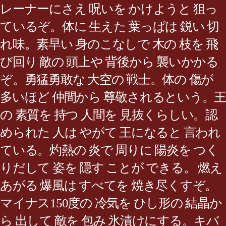
レーナーにさえ 呪いを かけようと 狙っ
ているぞ。体に 生えた 葉っぱは 鋭い 切
れ味。素早い 身のこなしで 木の 枝を 飛
び回り 敵の 頭上や 背後から 襲いかかる
ぞ。勇猛勇敢な 大空の 戦士。体の 傷が
多いほど 仲間から 尊敬されるという。王
の 素質を 持つ 人間を 見抜くらしい。認
められた 人は やがて 王になると 言われ
ている。灼熱の 炎で 周りに 陽炎を つく
りだして 姿を 隠す ことが できる。 燃え
あがる 爆風は すべてを 焼き尽くすぞ。
マイナス150度の 冷気を ひし形の 結晶か
ら 出して 敵を 包み 氷漬けにする。キバ