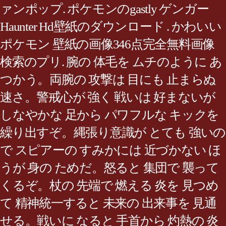
ァンポップ. ポケモンのgastly ゲンガー
Haunter Hd壁紙のダウンロード . かわいい
ポケモン 壁紙の画像346点完全無料画像
検索のプリ. 腕の 体毛を ムチのように あ
つかう。両腕の 攻撃は 目にも 止まらぬ
速さ。警戒心が 強く 戦いは 好まないが
しなやかな 足から パワフルな キックを
繰り出すぞ。縄張り意識が とても 強いの
で スピアーの すみかには 近づかない ほ
うが 身の ためだ。怒ると 集団で 襲って
くるぞ。杖の 先端で 燃える 炎を 見つめ
て 精神統一すると 未来の 出来事を 見通
せる。戦いに なると 手首から 灼熱の 炎