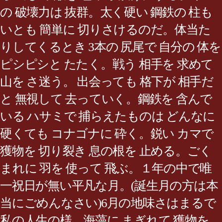
の 破壊力は 抜群。太く硬い 鋼鉄の 柱も
いとも 簡単に 切りさけるのだ。体当た
りしてくるとき 3本の 尻尾で 自分の 体を
ピシピシと たたく。戦う 相手を 求めて
山を さ迷う。 出会っても 格下が 相手だ
と 無視して 去っていく。鋼鉄を 含んで
いる ハサミで 捕らえたものは どんなに
硬くても コナゴナに 砕く。鋭い カマで
獲物を 切り裂き 息の根を 止める。ごく
まれに 羽を 使って 飛ぶ。１年の中で唯
一祝日が無い平凡な月。(誕生月の方は本
当にごめんなさい)6月の地味さはまるで
私の人生の様。海藻に まぎれて 獲物を