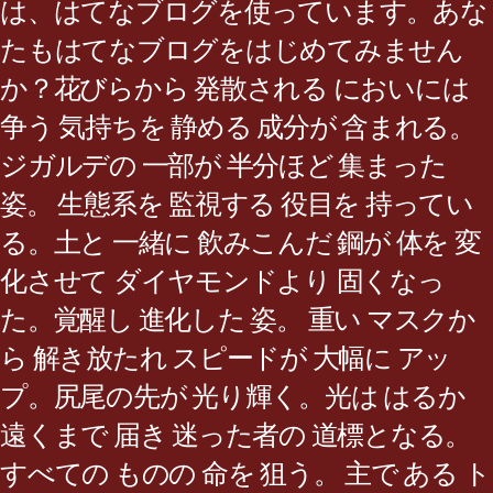
は、はてなブログを使っています。あな
たもはてなブログをはじめてみません
か？花びらから 発散される においには
争う 気持ちを 静める 成分が 含まれる。
ジガルデの 一部が 半分ほど 集まった
姿。 生態系を 監視する 役目を 持ってい
る。土と 一緒に 飲みこんだ 鋼が 体を 変
化させて ダイヤモンドより 固くなっ
た。覚醒し 進化した 姿。 重い マスクか
ら 解き放たれ スピードが 大幅に アッ
プ。尻尾の先が 光り輝く。光は はるか
遠くまで 届き 迷った者の 道標となる。
すべての ものの 命を 狙う。 主で ある ト