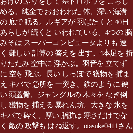
おけの ふりをして 墓ドロボウを こらし
める。純金で おおわれた 体。深い 海溝
の 底で 眠る。ルギアが 羽ばたくと 40日
あらしが 続くと いわれている。4つの 脳
みそは スーパーコンピュータよりも 速
く 難しい 計算の 答えを 出す。4本足を 折
りたたみ 空中に 浮かぶ。羽音を 立てず
に 空を 飛ぶ。長い しっぽで 獲物を 捕ま
え キバで 急所を 一突き。鉄のように 硬
い 頭蓋骨。ジャングルの 木々を なぎ倒
し 獲物を 捕える 暴れん坊。大きな 氷を
キバで 砕く。厚い 脂肪は 寒さだけでな
く 敵の 攻撃も はね返す。otasuke0411さん