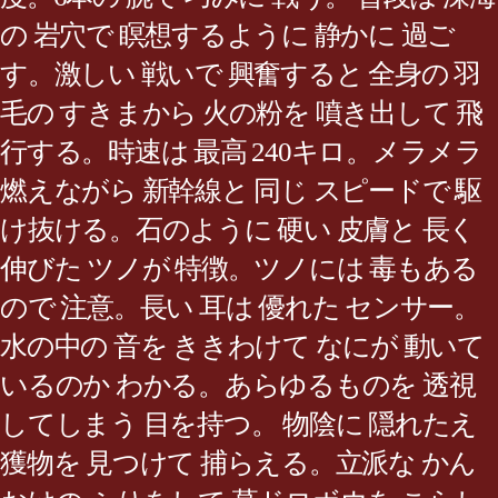
の 岩穴で 瞑想するように 静かに 過ご
す。激しい 戦いで 興奮すると 全身の 羽
毛の すきまから 火の粉を 噴き出して 飛
行する。時速は 最高 240キロ。メラメラ
燃えながら 新幹線と 同じ スピードで 駆
け抜ける。石のように 硬い 皮膚と 長く
伸びた ツノが 特徴。ツノには 毒もある
ので 注意。長い 耳は 優れた センサー。
水の中の 音を ききわけて なにが 動いて
いるのか わかる。あらゆるものを 透視
してしまう 目を持つ。 物陰に 隠れたえ
獲物を 見つけて 捕らえる。立派な かん