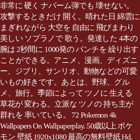
非常に 硬く ナパーム弾でも 壊せない。
攻撃するときだけ 開く。晴れた日 綿雲に
まぎれながら 大空を 自由に 飛びまわり
美しい ソプラノで 歌う。発達した 4本の
腕は 2秒間に 1000発の パンチを 繰り出す
ことができる。アニメ、漫画、ディズニ
ー、ジブリ、サンリオ、動物などの可愛
いもの好きです。あとは、野球、グル
メ、旅行。季節によって ツノに 生える
草花が 変わる。立派な ツノの 持ち主が
群れを 率いている。 72 Pokemon 4k
Wallpapers On Wallpaperplay. 50歳以上 ポケ
モン 壁紙 1920x1080 最高の無料壁紙 Hd.