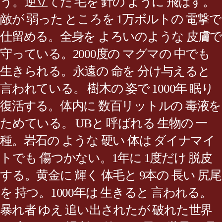
う。逆立てた 毛を 針の ように 飛ばす。
敵が 弱った ところを 1万ボルトの 電撃で
仕留める。全身を よろいのような 皮膚で
守っている。2000度の マグマの 中でも
生きられる。永遠の 命を 分け与えると
言われている。 樹木の 姿で 1000年 眠り
復活する。体内に 数百リットルの 毒液を
ためている。 UBと 呼ばれる 生物の 一
種。岩石の ような 硬い 体は ダイナマイ
トでも 傷つかない。1年に 1度だけ 脱皮
する。黄金に 輝く 体毛と 9本の 長い 尻尾
を 持つ。1000年は 生きると 言われる。
暴れ者 ゆえ 追い出されたが 破れた世界