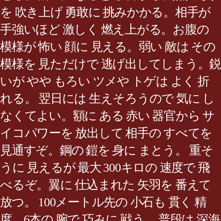
を 吹き上げ 勇敢に 挑みかかる。相手が
手強いほど 激しく 燃え上がる。お腹の
模様が 怖い 顔に 見える。弱い 敵は その
模様を 見ただけで 逃げ出してしまう。鋭
いが やや もろい ツメや トゲは よく 折
れる。 翌日には 生えそろうので 気に し
なくてよい。額に ある 赤い 器官から サ
イコパワーを 放出して 相手の すべてを
見通すぞ。鋼の 鎧を 身に まとう。 重そ
うに 見えるが 最大 300キロの 速度で 飛
べるぞ。翼に 仕込まれた 矢羽を 番えて
放つ。 100メートル先の 小石も 貫く 精
度。6本の 腕で 巧みに 戦う。 普段は 深海