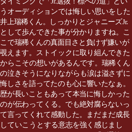
タイミングで「Jr.選抜！標への道」とい
うオーディションでは悔しい思いをした
井上瑞稀くん。しっかりとジャニーズJr.
として歩んできた事が分かりますね。こ
こで瑞稀くんの真面目さと負けず嫌いが
覗えます。ストイックに取り組んできた
からこその想いがあるんです。瑞稀くん
の泣きそうになりながらも涙は溢さずに
悔しさを語ってたのも心に響いたなぁ。
歴が長いこともあって本当に悔しかった
のが伝わってくる。でも絶対腐らないっ
て言ってくれて感動した。まだまだ成長
していこうとする意志を強く感じまし