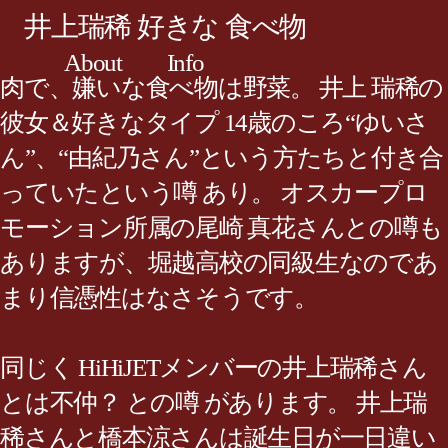
井上瑞稀 好きな 食べ物
About
Info
肉で、嫌いな食べ物は野菜。 井上 瑞稀の
彼女＆好きなタイプ 14歳のころ“ゆいさ
ん”、“由紀乃さん”という方たちと付き合
っていたという噂 あり。 オスカープロ
モーション所属の尾崎 真花さんとの噂も
ありますが、堀越高校の同級生なのであ
まり信憑性はなさそうです。
同じく HiHiJETメンバーの井上瑞稀さん
とは不仲？ との噂 があります。 井上瑞
稀さんと橋本涼さんは誕生日が一日違い