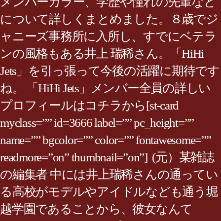
メンバーカラー、学歴や憧れの先輩など
について詳しくまとめました。８歳でジ
ャニーズ事務所に入所し、すでにベテラ
ンの風格もある井上 瑞稀さん。「HiHi
Jets」を引っ張って今後の活躍に期待です
ね。 「HiHi Jets」メンバー全員の詳しい
プロフィールはコチラから[st-card
myclass=”” id=3666 label=”” pc_height=””
name=”” bgcolor=”” color=”” fontawesome=””
readmore=”on” thumbnail=”on”] (元）某雑誌
の編集者 中には井上瑞稀さんの通ってい
る高校がモデルやアイドルなども通う堀
越学園であることから、彼女なんて