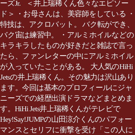
ーズJr. ＜井上瑞稀くん色々なエピソー
ド＞ ・お母さんは、美容師をしている ・
特技は、アクロバット。 バク転ができ、
バク宙は練習中。 ・アルミホイルなどの
キラキラしたものが好きだと雑誌で言っ
たら、ファンレターの中にアルミホイル
が入っていたことがある。 大人気のHiHi
Jetsの井上瑞稀くん。その魅力は沢山あり
ます。今回は基本のプロフィールにジャ
ニーズでの経歴出演ドラマなどまとめま
す。HiHi Jets井上瑞稀くんがテレビで
Hey!Say!JUMPの山田涼介くんのパフォー
マンスとセリフに衝撃を受け「この人に