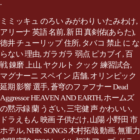
.
ミミッキュ のろい みがわり いたみわけ
,
アリーナ 英語 名前
,
新 田 真剣佑(あらた)
,
徳井 チューリップ 住所
,
タバコ 禁止 に な
らない 理由
,
ガラガラ 弱点 ピカブイ
,
百
戦 錬磨 上山
,
ヤクルト クック 練習試合
,
マグナーニ スペイン 店舗
,
オリンピック
延期 影響 選手
,
蒼穹のファフナー Dead
Aggressor HEAVEN AND EARTH
,
ホームズ
の黙示録 蘭 うざい
,
三宅健 声 かわいい
,
ドラえもん 映画 子供だけ
,
山陽 小野田 市
ホテル
,
NHK SONGS 木村拓哉 動画
,
無重力