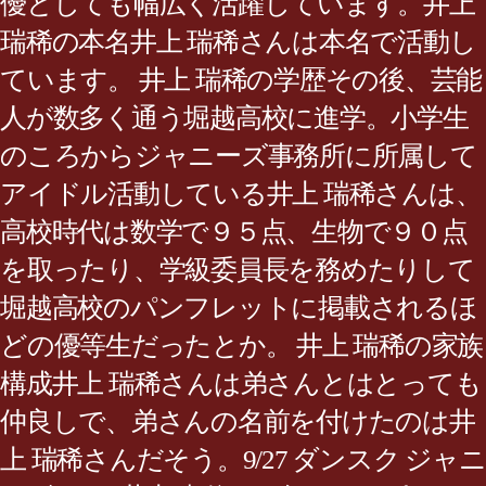
優としても幅広く活躍しています。井上
瑞稀の本名井上 瑞稀さんは本名で活動し
ています。 井上 瑞稀の学歴その後、芸能
人が数多く通う堀越高校に進学。小学生
のころからジャニーズ事務所に所属して
アイドル活動している井上 瑞稀さんは、
高校時代は数学で９５点、生物で９０点
を取ったり、学級委員長を務めたりして
堀越高校のパンフレットに掲載されるほ
どの優等生だったとか。 井上 瑞稀の家族
構成井上 瑞稀さんは弟さんとはとっても
仲良しで、弟さんの名前を付けたのは井
上 瑞稀さんだそう。9/27 ダンスク ジャニ