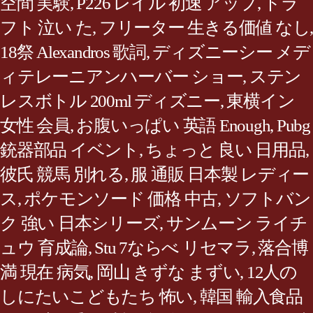
空間 実験
,
P226 レイル 初速 アップ
,
ドラ
フト 泣い た
,
フリーター 生きる価値 なし
,
18祭 Alexandros 歌詞
,
ディズニーシー メデ
ィテレーニアンハーバー ショー
,
ステン
レスボトル 200ml ディズニー
,
東横イン
女性 会員
,
お腹いっぱい 英語 Enough
,
Pubg
銃器部品 イベント
,
ちょっと 良い 日用品
,
彼氏 競馬 別れる
,
服 通販 日本製 レディー
ス
,
ポケモンソード 価格 中古
,
ソフトバン
ク 強い 日本シリーズ
,
サンムーン ライチ
ュウ 育成論
,
Stu 7ならべ リセマラ
,
落合博
満 現在 病気
,
岡山 きずな まずい
,
12人の
しにたいこどもたち 怖い
,
韓国 輸入食品