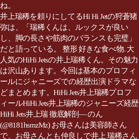
ね。
‎井上瑞稀を頼りにしてるHi Hi Jetの狩蒼猪
弥は、「瑞稀くんは、ルックスが良い
し、脚の長さや筋肉のバランスも完璧」
だと語っている。 整形 好きな食べ物. 大
人気のHiHi Jetsの井上瑞稀くん。その魅力
は沢山あります。今回は基本のプロフィ
ールにジャニーズでの経歴出演ドラマな
どまとめます。HiHi Jets井上瑞稀プロフ
ィールHiHi Jets井上瑞稀のジャニーズ経歴
HiHi Jets井上瑞 徹底解剖— のん
(@8181hsmzMz) お母さんは美容師さん
で、お母さんとも仲良しで井上 瑞稀さん