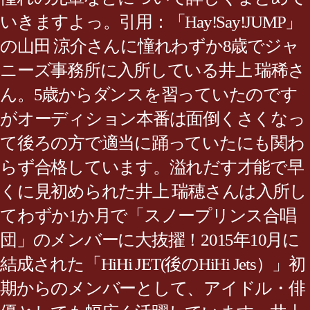
いきますよっ。引用：「Hay!Say!JUMP」
の山田 涼介さんに憧れわずか8歳でジャ
ニーズ事務所に入所している井上 瑞稀さ
ん。5歳からダンスを習っていたのです
がオーディション本番は面倒くさくなっ
て後ろの方で適当に踊っていたにも関わ
らず合格しています。溢れだす才能で早
くに見初められた井上 瑞穂さんは入所し
てわずか1か月で「スノープリンス合唱
団」のメンバーに大抜擢！2015年10月に
結成された「HiHi JET(後のHiHi Jets）」初
期からのメンバーとして、アイドル・俳