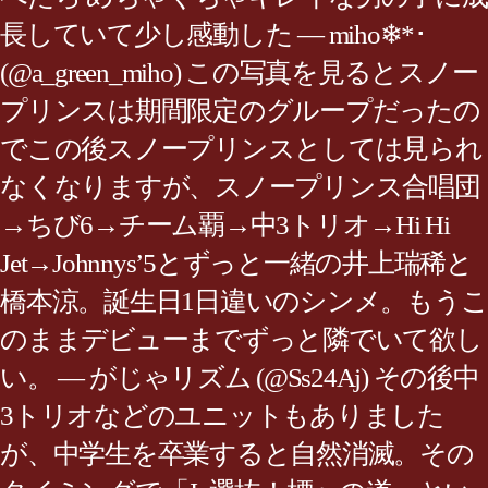
長していて少し感動した — miho❄︎*･
(@a_green_miho) この写真を見るとスノー
プリンスは期間限定のグループだったの
でこの後スノープリンスとしては見られ
なくなりますが、スノープリンス合唱団
→ちび6→チーム覇→中3トリオ→Hi Hi
Jet→Johnnys’5とずっと一緒の井上瑞稀と
橋本涼。誕生日1日違いのシンメ。もうこ
のままデビューまでずっと隣でいて欲し
い。 — がじゃリズム (@Ss24Aj) その後中
3トリオなどのユニットもありました
が、中学生を卒業すると自然消滅。その