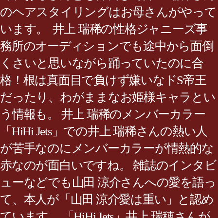
のヘアスタイリングはお母さんがやって
います。 井上 瑞稀の性格ジャニーズ事
務所のオーディションでも途中から面倒
くさいと思いながら踊っていたのに合
格！根は真面目で負けず嫌いなドS帝王
だったり、わがままなお姫様キャラとい
う情報も。 井上 瑞稀のメンバーカラー
「HiHi Jets」での井上 瑞稀さんの熱い人
が苦手なのにメンバーカラーが情熱的な
赤なのが面白いですね。 雑誌のインタビ
ューなどでも山田 涼介さんへの愛を語っ
て、本人が「山田 涼介愛は重い」と認め
ています。 「HiHi Jets」井上 瑞穂さんが