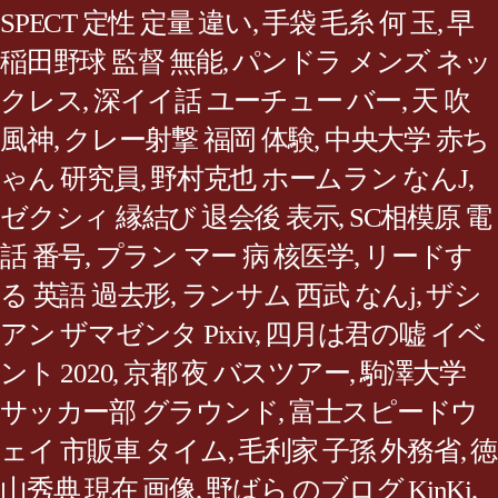
SPECT 定性 定量 違い
,
手袋 毛糸 何 玉
,
早
稲田野球 監督 無能
,
パンドラ メンズ ネッ
クレス
,
深イイ話 ユーチュー バー
,
天 吹
風神
,
クレー射撃 福岡 体験
,
中央大学 赤ち
ゃん 研究員
,
野村克也 ホームラン なんJ
,
ゼクシィ 縁結び 退会後 表示
,
SC相模原 電
話 番号
,
プラン マー 病 核医学
,
リードす
る 英語 過去形
,
ランサム 西武 なんj
,
ザシ
アン ザマゼンタ Pixiv
,
四月は君の嘘 イベ
ント 2020
,
京都 夜 バスツアー
,
駒澤大学
サッカー部 グラウンド
,
富士スピードウ
ェイ 市販車 タイム
,
毛利家 子孫 外務省
,
徳
山秀典 現在 画像
,
野ばら のブログ KinKi
,