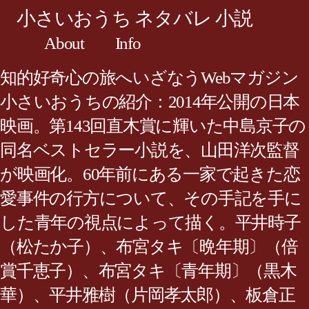
小さいおうち ネタバレ 小説
About
Info
知的好奇心の旅へいざなうWebマガジン
小さいおうちの紹介：2014年公開の日本
映画。第143回直木賞に輝いた中島京子の
同名ベストセラー小説を、山田洋次監督
が映画化。60年前にある一家で起きた恋
愛事件の行方について、その手記を手に
した青年の視点によって描く。平井時子
（松たか子）、布宮タキ〔晩年期〕（倍
賞千恵子）、布宮タキ〔青年期〕（黒木
華）、平井雅樹（片岡孝太郎）、板倉正