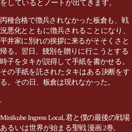
をしているとノートが出てきます。
丙種合格で徴兵されなかった板倉も、戦
況悪化とともに徴兵されることになり、
平井家に別れの挨拶に来るがそそくさと
帰る。翌日、餞別を贈りに行こうとする
時子をタキが説得して手紙を書かせる。
その手紙を託されたタキはある決断をす
る。その日、板倉は現れなかった。
.
Minikube Ingress Local
,
君と僕の最後の戦場
あるいは世界が始まる聖戦 漫画 2巻
,