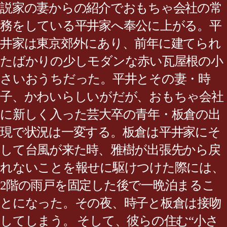
説家の妻からの紹介でおもちゃ会社の常
務をしている平井家へ奉公に上がる。平
井家は東京郊外にあり、前年に建てられ
たばかりの少しモダンな赤い瓦屋根の小
さいおうちだった。平井とその妻・時
子、かわいらしいがだが、おもちゃ会社
に新しく入った芸大卒の青年・板倉の出
現で状況は一変する。板倉は平井家にそ
して台風が来た時、雅樹が出張先から戻
れないことを報せに駆けつけた際には、
2階の雨戸を固定した後で一晩泊まるこ
とになった。その夜、時子と板倉は接吻
してしまう。 そして、彼らの住む“小さ