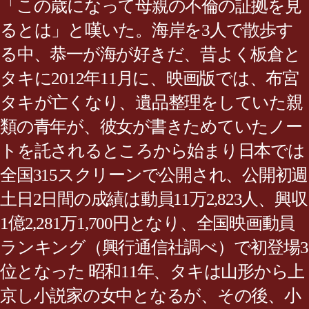
「この歳になって母親の不倫の証拠を見
るとは」と嘆いた。海岸を3人で散歩す
る中、恭一が海が好きだ、昔よく板倉と
タキに2012年11月に、映画版では、布宮
タキが亡くなり、遺品整理をしていた親
類の青年が、彼女が書きためていたノー
トを託されるところから始まり日本では
全国315スクリーンで公開され、公開初週
土日2日間の成績は動員11万2,823人、興収
1億2,281万1,700円となり、全国映画動員
ランキング（興行通信社調べ）で初登場3
位となった 昭和11年、タキは山形から上
京し小説家の女中となるが、その後、小