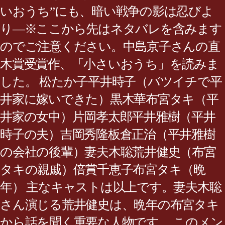
いおうち”にも、暗い戦争の影は忍びよ
り―※ここから先はネタバレを含みます
のでご注意ください。中島京子さんの直
木賞受賞作、「小さいおうち」を読みま
した。 松たか子平井時子（バツイチで平
井家に嫁いできた）黒木華布宮タキ（平
井家の女中）片岡孝太郎平井雅樹（平井
時子の夫）吉岡秀隆板倉正治（平井雅樹
の会社の後輩）妻夫木聡荒井健史（布宮
タキの親戚）倍賞千恵子布宮タキ（晩
年） 主なキャストは以上です。妻夫木聡
さん演じる荒井健史は、晩年の布宮タキ
から話を聞く重要な人物です。 このメン