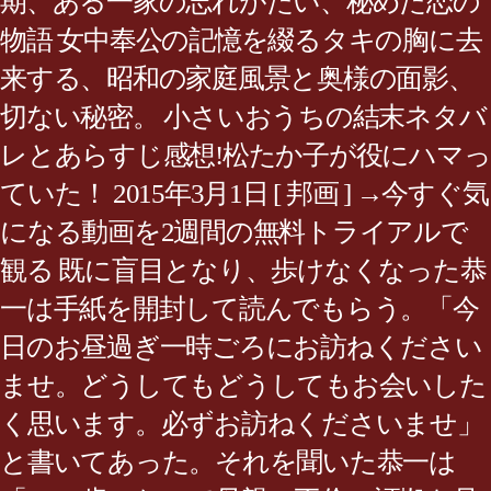
期、ある一家の忘れがたい、秘めた恋の
物語 女中奉公の記憶を綴るタキの胸に去
来する、昭和の家庭風景と奥様の面影、
切ない秘密。 小さいおうちの結末ネタバ
レとあらすじ感想!松たか子が役にハマっ
ていた！ 2015年3月1日 [ 邦画 ] →今すぐ気
になる動画を2週間の無料トライアルで
観る 既に盲目となり、歩けなくなった恭
一は手紙を開封して読んでもらう。「今
日のお昼過ぎ一時ごろにお訪ねください
ませ。どうしてもどうしてもお会いした
く思います。必ずお訪ねくださいませ」
と書いてあった。それを聞いた恭一は