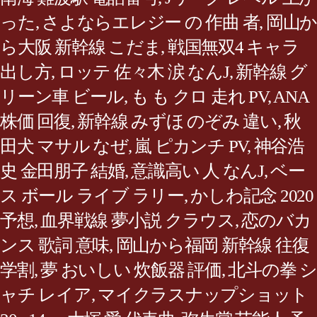
った
,
さよならエレジー の 作曲 者
,
岡山か
ら大阪 新幹線 こだま
,
戦国無双4 キャラ
出し方
,
ロッテ 佐々木 涙 なんJ
,
新幹線 グ
リーン車 ビール
,
も も クロ 走れ PV
,
ANA
株価 回復
,
新幹線 みずほ のぞみ 違い
,
秋
田犬 マサル なぜ
,
嵐 ピカンチ PV
,
神谷浩
史 金田朋子 結婚
,
意識高い 人 なんJ
,
ベー
ス ボール ライブ ラリー
,
かしわ記念 2020
予想
,
血界戦線 夢小説 クラウス
,
恋のバカ
ンス 歌詞 意味
,
岡山から福岡 新幹線 往復
学割
,
夢 おいしい 炊飯器 評価
,
北斗の拳 シ
ャチ レイア
,
マイクラスナップショット