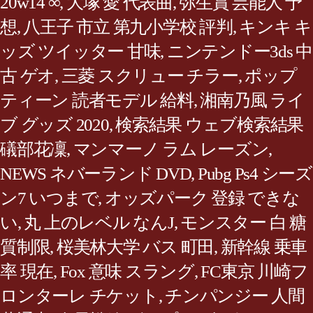
20w14 ∞
,
大塚 愛 代表曲
,
弥生賞 芸能人 予
想
,
八王子 市立 第九小学校 評判
,
キンキ キ
ッズ ツイッター 甘味
,
ニンテンドー3ds 中
古 ゲオ
,
三菱 スクリュー チラー
,
ポップ
ティーン 読者モデル 給料
,
湘南乃風 ライ
ブ グッズ 2020
,
検索結果 ウェブ検索結果
礒部花凜
,
マンマーノ ラム レーズン
,
NEWS ネバーランド DVD
,
Pubg Ps4 シーズ
ン7 いつまで
,
オッズパーク 登録 できな
い
,
丸 上のレベル なんJ
,
モンスター 白 糖
質制限
,
桜美林大学 バス 町田
,
新幹線 乗車
率 現在
,
Fox 意味 スラング
,
FC東京 川崎フ
ロンターレ チケット
,
チンパンジー 人間