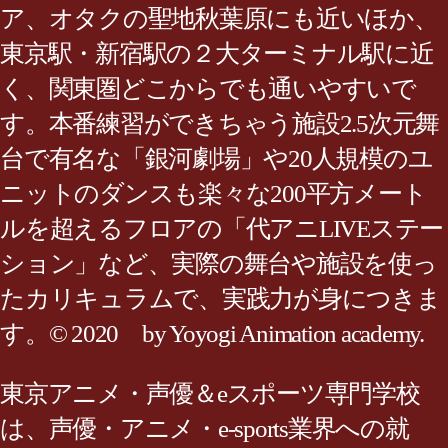
ア、オタクの聖地秋葉原にも近いほか、
東京駅・新宿駅の２大ターミナル駅に近
く、関東圏どこからでも通いやすいで
す。本番練習ができちゃう施設2.5次元舞
台で有名な「銀河劇場」や20人規模のユ
ニットのダンスも楽々な200平方メート
ルを超えるフロアの「代アニLIVEステー
ション」など、実際の舞台や施設を使っ
たカリキュラムで、実践力が身につきま
す。© 2020 by Yoyogi Animation academy.
東京アニメ・声優＆eスポーツ専門学校
は、声優・アニメ・e-sports業界への就