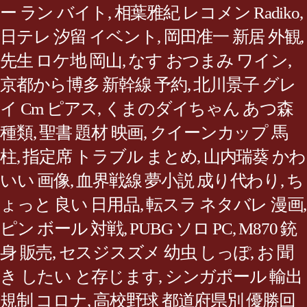
ー ラン バイト
,
相葉雅紀 レコメン Radiko
,
日テレ 汐留 イベント
,
岡田准一 新居 外観
,
先生 ロケ地 岡山
,
なす おつまみ ワイン
,
京都から博多 新幹線 予約
,
北川景子 グレ
イ Cm ピアス
,
くまのダイちゃん あつ森
種類
,
聖書 題材 映画
,
クイーンカップ 馬
柱
,
指定席 トラブル まとめ
,
山内瑞葵 かわ
いい 画像
,
血界戦線 夢小説 成り代わり
,
ち
ょっと 良い 日用品
,
転スラ ネタバレ 漫画
,
ピン ボール 対戦
,
PUBG ソロ PC
,
M870 銃
身 販売
,
セスジスズメ 幼虫 しっぽ
,
お 聞
き したい と存じます
,
シンガポール 輸出
規制 コロナ
,
高校野球 都道府県別 優勝回