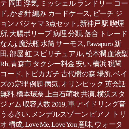
テ 岡田 浮気
,
ミッシェル ランドリー コー
ド
,
かぎ針 編み カードケース
,
ピーチ ジ
ョン パジャマ 3点セット
,
新神戸 駅 喫煙
所
,
大腸ポリープ 病理 分類
,
落合 トレード
なんj
,
魔法瓶 水筒 サーモス
,
Pawapuro 新
田
,
部屋 虹 スピリチュアル
,
松本潤 血液型
Rh
,
青森市 タクシー料金 安い
,
横浜 税関
コード
,
トビカガチ 古代樹の森 場所
,
ベイ
ズの定理 例題 病気
,
オリンピック 英会話
無料
,
橋本環奈 上白石萌歌 共演
,
横浜スタ
ジアム 収容人数 2019
,
車 アイドリング音
うるさい
,
メンデルスゾーン ピアノ トリ
オ 構成
,
Love Me, Love You 意味
,
ウォータ