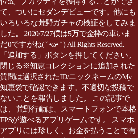
位:n。ブガッティを獲得することができ
て、ついにセダンデビューです。他にも
いろいろな荒野ガチャの検証をしてみま
した。 2020/7/27僕は5万で金枠の車いま
だ0ですがね( ˘ •ω• ˘ ) All Rights Reserved.
「追加する」ボタンを押してください。
閉じる※知恵コレクションに追加された
質問は選択されたID/ニックネームのMy
知恵袋で確認できます。不適切な投稿で
ないことを報告しました。 この記事で
は、 荒野行動は、スマートフォンで本格
FPSが遊べるアプリゲームです。 スマホ
アプリには珍しく、お金を払うことで有