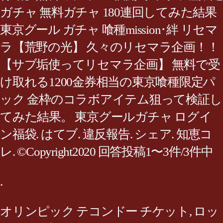
ガチャ 無料ガチャ 180連回してみた結果
東京グール ガチャ 喰種mission･絆 リセマ
ラ【荒野の光】 久々のリセマラ企画！！
【サブ垢使ってリセマラ企画】 無料で受
け取れる1200金券相当の東京喰種限定パ
ック 金枠のコラボアイテム狙って検証し
てみた結果。 東京グールガチャ ログイ
ン福袋. はてブ. 違反報告. シェア. 知恵コ
レ. ©Copyright2020 回答投稿1〜3件/3件中
.
オリンピック テコンドー チケット
,
ロッ