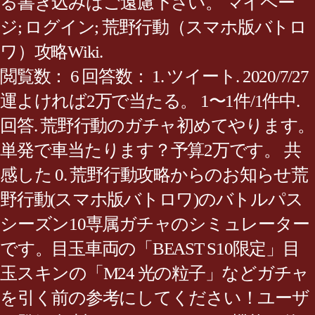
る書き込みはご遠慮下さい。 マイペー
ジ; ログイン; 荒野行動（スマホ版バトロ
ワ）攻略Wiki.
閲覧数： 6 回答数： 1. ツイート. 2020/7/27
運よければ2万で当たる。 1〜1件/1件中.
回答. 荒野行動のガチャ初めてやります。
単発で車当たります？予算2万です。 共
感した 0. 荒野行動攻略からのお知らせ荒
野行動(スマホ版バトロワ)のバトルパス
シーズン10専属ガチャのシミュレーター
です。目玉車両の「BEAST S10限定」目
玉スキンの「M24 光の粒子」などガチャ
を引く前の参考にしてください！ユーザ