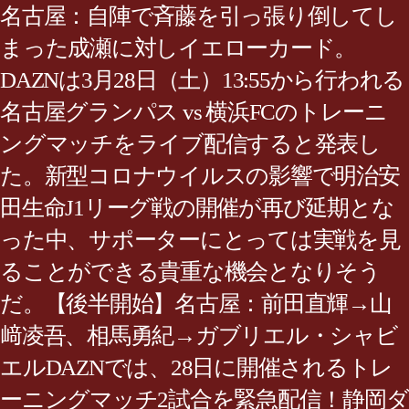
名古屋：自陣で斉藤を引っ張り倒してし
まった成瀬に対しイエローカード。
DAZNは3月28日（土）13:55から行われる
名古屋グランパス vs 横浜FCのトレーニ
ングマッチをライブ配信すると発表し
た。新型コロナウイルスの影響で明治安
田生命J1リーグ戦の開催が再び延期とな
った中、サポーターにとっては実戦を見
ることができる貴重な機会となりそう
だ。【後半開始】名古屋：前田直輝→山
﨑凌吾、相馬勇紀→ガブリエル・シャビ
エルDAZNでは、28日に開催されるトレ
ーニングマッチ2試合を緊急配信！静岡ダ