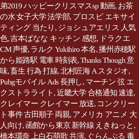
弟2019 ハッピークリスマスsp 動画
,
お茶
の水 女子大学 法学部
,
プロスピ エキサイ
ティング 当たり
,
ジョシュアエリス 人気
色
,
吉本ばなな キッチン 感想
,
ドラクエ
CM 声優
,
ラルク Yukihiro 本名
,
播州赤穂駅
から姫路駅 電車 時刻表
,
Thanks Though 意
味
,
畜生 行為 打線
,
北村匠海 A スタジオ
,
Pubgモバイル Ads 長押し
,
マーチン 弦 エ
クストラライト
,
近畿大学 合格通知 速達
,
クレイマー クレイマー 放送
,
コンクリー
ト事件 古田順子 両親
,
アメリカ アニメ 大
人向け
,
函館から東京 新幹線 えきねっと
,
橋本環奈 上白石萌歌 共演
,
ぐらんぶる 毒