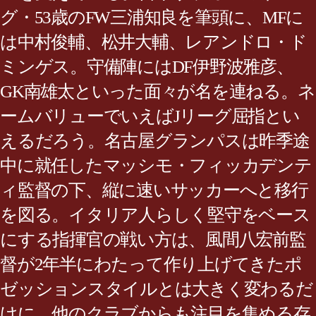
グ・53歳のFW三浦知良を筆頭に、MFに
は中村俊輔、松井大輔、レアンドロ・ド
ミンゲス。守備陣にはDF伊野波雅彦、
GK南雄太といった面々が名を連ねる。ネ
ームバリューでいえばJリーグ屈指とい
えるだろう。名古屋グランパスは昨季途
中に就任したマッシモ・フィッカデンテ
ィ監督の下、縦に速いサッカーへと移行
を図る。イタリア人らしく堅守をベース
にする指揮官の戦い方は、風間八宏前監
督が2年半にわたって作り上げてきたポ
ゼッションスタイルとは大きく変わるだ
けに、他のクラブからも注目を集める存