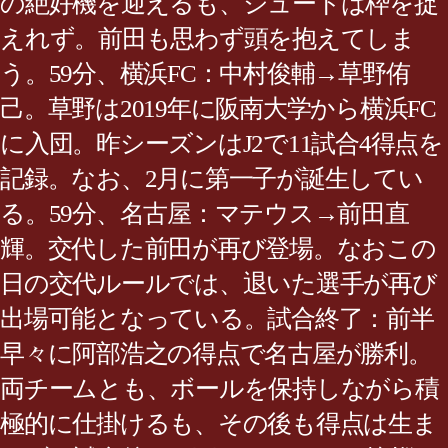
の絶好機を迎えるも、シュートは枠を捉
えれず。前田も思わず頭を抱えてしま
う。59分、横浜FC：中村俊輔→草野侑
己。草野は2019年に阪南大学から横浜FC
に入団。昨シーズンはJ2で11試合4得点を
記録。なお、2月に第一子が誕生してい
る。59分、名古屋：マテウス→前田直
輝。交代した前田が再び登場。なおこの
日の交代ルールでは、退いた選手が再び
出場可能となっている。試合終了：前半
早々に阿部浩之の得点で名古屋が勝利。
両チームとも、ボールを保持しながら積
極的に仕掛けるも、その後も得点は生ま