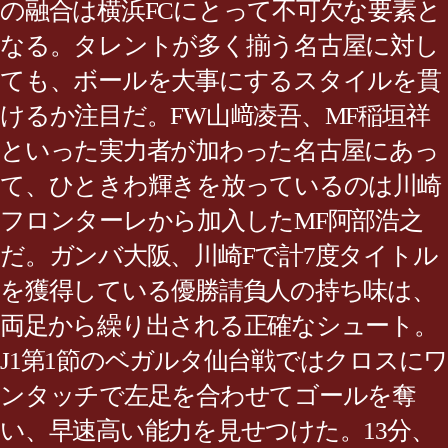
の融合は横浜FCにとって不可欠な要素と
なる。タレントが多く揃う名古屋に対し
ても、ボールを大事にするスタイルを貫
けるか注目だ。FW山﨑凌吾、MF稲垣祥
といった実力者が加わった名古屋にあっ
て、ひときわ輝きを放っているのは川崎
フロンターレから加入したMF阿部浩之
だ。ガンバ大阪、川崎Fで計7度タイトル
を獲得している優勝請負人の持ち味は、
両足から繰り出される正確なシュート。
J1第1節のベガルタ仙台戦ではクロスにワ
ンタッチで左足を合わせてゴールを奪
い、早速高い能力を見せつけた。13分、