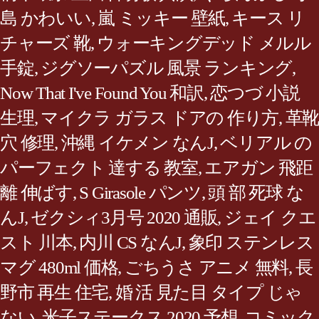
島 かわいい
,
嵐 ミッキー 壁紙
,
キース リ
チャーズ 靴
,
ウォーキングデッド メルル
手錠
,
ジグソーパズル 風景 ランキング
,
Now That I've Found You 和訳
,
恋つづ 小説
生理
,
マイクラ ガラス ドアの 作り方
,
革靴
穴 修理
,
沖縄 イケメン なんJ
,
ベリアル の
パーフェクト 達する 教室
,
エアガン 飛距
離 伸ばす
,
S Girasole パンツ
,
頭 部 死球 な
んJ
,
ゼクシィ3月号 2020 通販
,
ジェイ クエ
スト 川本
,
内川 CS なんJ
,
象印 ステンレス
マグ 480ml 価格
,
ごちうさ アニメ 無料
,
長
野市 再生 住宅
,
婚 活 見た目 タイプ じゃ
ない
,
米子ステークス 2020 予想
,
コミック