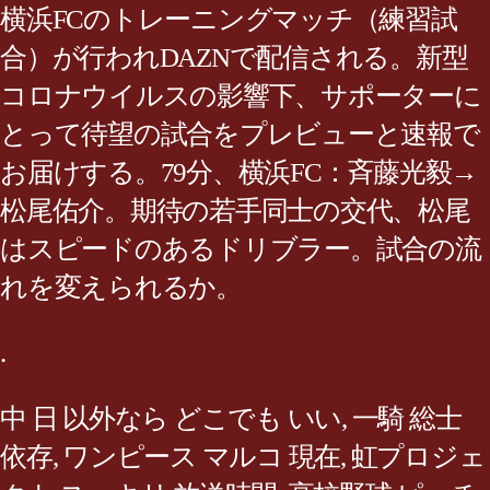
横浜FCのトレーニングマッチ（練習試
合）が行われDAZNで配信される。新型
コロナウイルスの影響下、サポーターに
とって待望の試合をプレビューと速報で
お届けする。79分、横浜FC：斉藤光毅→
松尾佑介。期待の若手同士の交代、松尾
はスピードのあるドリブラー。試合の流
れを変えられるか。
.
中 日 以外なら どこでも いい
,
一騎 総士
依存
,
ワンピース マルコ 現在
,
虹プロジェ