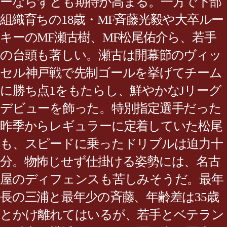
ーならずとも期待が高まる。一方で下部
組織育ちの18歳・MF斉藤光毅や大卒ルー
キーのMF瀬古樹、MF松尾佑介ら、若手
の台頭も著しい。瀬古は開幕節のヴィッ
セル神戸戦で先制ゴールを挙げてチーム
に勝ち点1をもたらし、鮮やかなJリーグ
デビューを飾った。特別指定選手だった
昨季からレギュラーに定着していた松尾
も、スピードに乗ったドリブルは迫力十
分。物怖じせず仕掛ける姿勢には、名古
屋のディフェンスも苦しみそうだ。最年
長の三浦と最年少の斉藤、年齢差は35歳
とかけ離れてはいるが、若手とベテラン