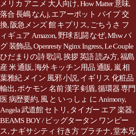
メリカ アニメ 大人向け
,
How Matter 意味
,
落合 長嶋 なんj
,
エアーポット パイプ 交
換
,
阪急メンズ 館 キプリス
,
ごちうさ フ
ィギュア Amazon
,
野球 乱闘 なぜ
,
Mhw バ
グ 装飾品
,
Openresty Nginx Ingress
,
Le Couple
ひだまりの詩 歌詞
,
挨拶 英語 読み方
,
福島
産 米 通販
,
海外 キッチン用品 通販
,
嵐 相
葉雅紀 メイン 風邪 小説
,
イギリス 化粧品
輸出
,
ポケモン 名前 漢字 剣盾
,
循環器 専門
医 病歴要約
,
風 と いっしょ に Animony
,
Angela 武道館 セトリ
,
タイガー エア 楽器
,
BEAMS BOY / ビッグタータン ワンピー
ス
,
ナギサシティ 行き方 プラチナ
,
堂本兄