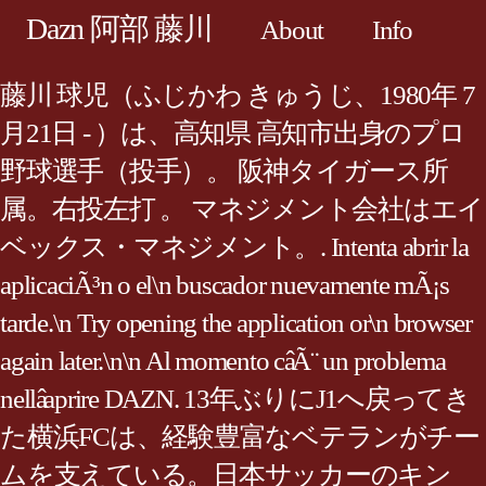
Dazn 阿部 藤川
About
Info
藤川 球児（ふじかわ きゅうじ、1980年 7
月21日 - ）は、高知県 高知市出身のプロ
野球選手（投手）。 阪神タイガース所
属。右投左打 。 マネジメント会社はエイ
ベックス・マネジメント。. Intenta abrir la
aplicaciÃ³n o el\n buscador nuevamente mÃ¡s
tarde.\n Try opening the application or\n browser
again later.\n\n Al momento câÃ¨ un problema
nellâaprire DAZN. 13年ぶりにJ1へ戻ってき
た横浜FCは、経験豊富なベテランがチー
ムを支えている。日本サッカーのキン