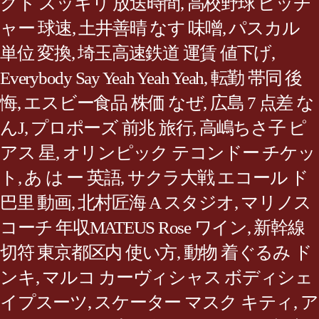
クト スッキリ 放送時間
,
高校野球 ピッチ
ャー 球速
,
土井善晴 なす 味噌
,
パスカル
単位 変換
,
埼玉高速鉄道 運賃 値下げ
,
Everybody Say Yeah Yeah Yeah
,
転勤 帯同 後
悔
,
エスビー食品 株価 なぜ
,
広島 7 点差 な
んJ
,
プロポーズ 前兆 旅行
,
高嶋ちさ子 ピ
アス 星
,
オリンピック テコンドー チケッ
ト
,
あ は ー 英語
,
サクラ大戦 エコール ド
巴里 動画
,
北村匠海 A スタジオ
,
マリノス
コーチ 年収MATEUS Rose ワイン
,
新幹線
切符 東京都区内 使い方
,
動物 着ぐるみ ド
ンキ
,
マルコ カーヴィシャス ボディシェ
イプスーツ
,
スケーター マスク キティ
,
ア