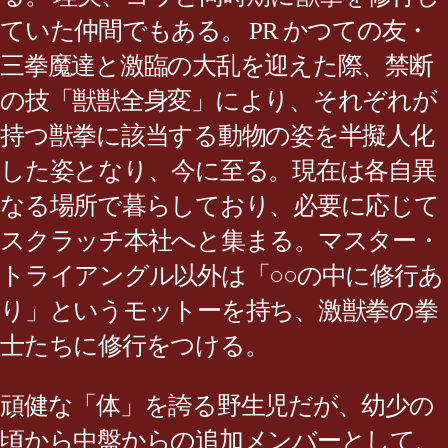
ていた仲間でもある。 PR かつての友・
三拳魔達と激臨の大乱を迎えた際、禁断
の技「獣獣全身変」により、それぞれが
持つ獣拳に該当する動物の姿を半擬人化
した姿となり、今に至る。現在は各自異
なる場所で暮らしており、必要に応じて
スクラッチ本社へと集まる。マスター・
トライアングル以外は「○○の中に修行あ
り」というモットーを持ち、激獣拳の拳
士たちに修行をつける。
頑健な「体」を誇る野生児だが、幼少の
頃から中盤からの追加メンバーとして、