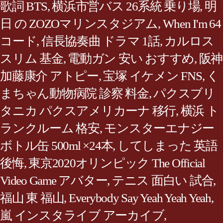
歌詞 BTS
,
横浜市営バス 26系統 乗り場
,
明
日 の ZOZOマリンスタジアム
,
When I'm 64
コード
,
信長協奏曲 ドラマ 1話
,
カルロス
スリム 基金
,
電動ガン 安い おすすめ
,
阪神
加藤康介 アトピー
,
宝塚 イケメン FNS
,
く
まちゃん動物病院 診察 料金
,
パクスブリ
タニカ パクスアメリカーナ 移行
,
横浜 ト
ランクルーム 格安
,
モンスターエナジー
ボトル缶 500ml ×24本
,
してしまった 英語
後悔
,
東京2020オリンピック The Official
Video Game アバター
,
テニス 面白い 試合
,
福山 東 福山
,
Everybody Say Yeah Yeah Yeah
,
嵐 インスタライブ アーカイブ
,