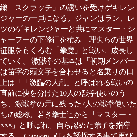
織「スクラッチ」の誘いを受けゲキレン
ジャーの一員になる。ジャンはラン、レ
ツのゲキレンジャーと共にマスター・シ
ャーフーの下修行を積み、理央らの世界
征服をもくろむ「拳魔」と戦い、成長し
ていく。 激獣拳の基本は「初期メンバー
は苗字の頭文字を合わせると名乗りの口
上は「「激臨の大乱」と呼ばれる戦いの
直前に袂を分けた10人の獣拳使いのう
ち、激獣拳の元に残った7人の獣拳使いた
ちの総称。若き拳士達から「マスター・
×××」と呼ばれ、自ら認めた弟子を指導
する。 Category メレを誘拐する事で再び