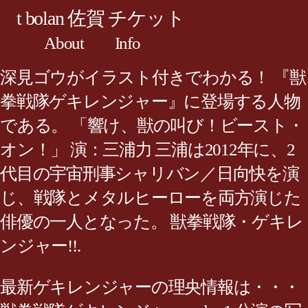
t bolan 佐賀 チケット
About
Info
深見ゴウがイラスト付きでわかる！ 『獣
拳戦隊ゲキレンジャー』に登場する人物
である。 「響け、獣の叫び！ビースト・
オン！」 演：三浦力 三浦は2012年に、2
代目の宇宙刑事シャリバン／日向快を演
じ、戦隊とメタルヒーローを両方演じた
俳優の一人となった。 獣拳戦隊・ゲキレ
ンジャー!!.
最新ゲキレンジャーの理央情報は・・・