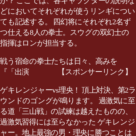
か？ ここでは、各キャラクターの説明な
どにおいてそれぞれが使うリンギについ
ても記述する。 四幻将にそれぞれ2名ず
つ仕える8人の拳士。スウグの双幻士の
指揮はロンが担当する。
戦う宿命の拳士たちは日々、高みを
『「出演 【スポンサーリンク】
ゲキレンジャーvs理央！ 頂上対決、第2ラ
ウンドのゴングが鳴ります。 過激気に至
る道「三山戦」の試練は越えたものの、
過激気習得には至らなかった ゲキレンジ
ャー。地上最強の男・理央に勝つことは