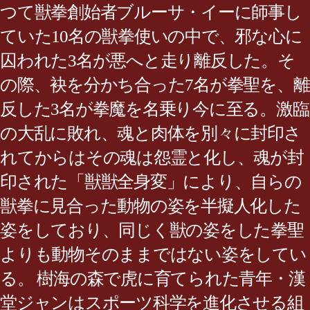
つて獣拳創始者ブルーサ・イーに師事し
ていた10名の獣拳使いの中で、邪な心に
囚われた3名が悪へと走り離反した。そ
の際、袂を分かち合った7名が拳聖を、離
反した3名が拳魔を名乗り今に至る。激臨
の大乱に敗れ、魂と肉体を別々に封印さ
れてからはその魂は怨霊と化し、魂が封
印された「獣獣全身変」により、自らの
獣拳に見合った動物の姿を半擬人化した
姿をしており、同じく獣の姿をした拳聖
よりも動物そのままではない姿をしてい
る。 樹海の森で虎に育てられた青年・漢
堂ジャンはスポーツ科学を進化させる組