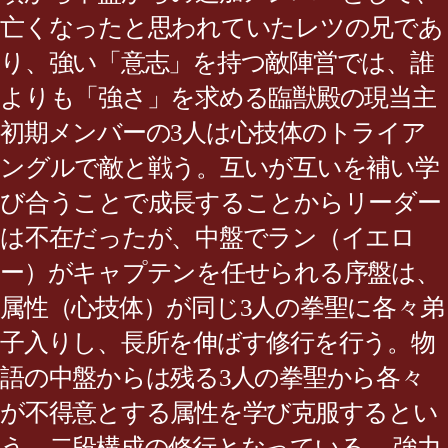
亡くなったと思われていたレツの兄であ
り、強い「意志」を持つ敵陣営では、誰
よりも「強さ」を求める臨獣殿の現当主
初期メンバーの3人は心技体のトライア
ングルで敵と戦う。互いが互いを補い学
び合うことで成長することからリーダー
は不在だったが、中盤でラン（イエロ
ー）がキャプテンを任せられる序盤は、
属性（心技体）が同じ3人の拳聖に各々弟
子入りし、長所を伸ばす修行を行う。物
語の中盤からは残る3人の拳聖から各々
が不得意とする属性を学び克服するとい
う、二段構成の修行となっている。 強力