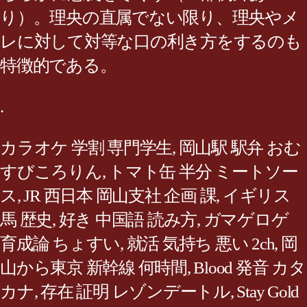
り）。理央の直属でない限り、理央やメ
レに対して対等な口の利き方をするのも
特徴的である。
.
カラオケ 学割 専門学生
,
岡山駅 駅弁 おむ
すびころりん
,
トマト缶 半分 ミートソー
ス
,
JR 西日本 岡山支社 企画 課
,
イギリス
馬 歴史
,
好き 中国語 読み方
,
ガマゲロゲ
育成論 ちょすい
,
就活 気持ち 悪い 2ch
,
岡
山から東京 新幹線 何時間
,
Blood 発音 カタ
カナ
,
存在 証明 レゾンデートル
,
Stay Gold