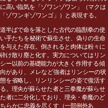
に高い臨気を「ゾワンゾワン」（マクは
「ゾワンギゾワンゴ」）と表現する。
道半ばで命を落とした古代の臨獣拳の使
い手たちを秘術で蘇生させ、偽りの生命
を与えた存在。倒されると肉体は粉々に
砕け散り塵と化す。実力についてはリン
シー以前の基礎能力が大きく作用する傾
向があり、メレなど強者はリンシーの状
態を省略し、リンリンシーの姿で復活す
る。理央が蘇らせた者と三拳魔が蘇らせ
た者に二分化しており、理央・拳魔のど
ちらかに忠義を尽くす（一部例外あ