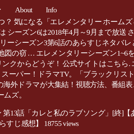
レ
About
Info
？ 気になる「エレメンタリー ホームズ＆
シーズン6は2018年4月～9月まで放送 さ
リーシーズン3第6話のあらすじネタバレ
の窃 … エレメンタリーシーズン1~6を一
リンクからどうぞ！ 公式サイトはこちら. エ
ル スーパー！ドラマTV。「ブラックリ
海外ドラマが大集結！視聴方法、番組表、
ームズ。
「カレと私のラブソング」[終]【あらすじ感想】 
すじ感想】 18755 views