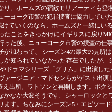
なり、ホームズの宿敵モリアーティも登
ューヨーク市警の犯罪捜査に協力してい
続けていくのなら、ホームズと一緒にい
ったことをきっかけにイギリスに戻りMI
行った後、ニューヨーク市警の捜査の仕
が加わって、 シーズン4の最大の見所は
しか知られていなかった存在でしたが、シ
ン」やドラマシリーズ「グリム」に出演し
ヴァージニア・マドセンらがゲスト出演
終え出所。ワトソンと再開します。ボク
なかなか大変そうです。シャーロックと
ます。ちなみにシーズン5・エピソード2