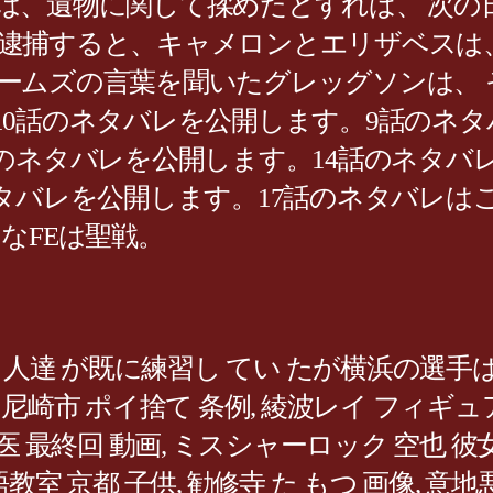
は、遺物に関して揉めたとすれば、 次の
逮捕すると、キャメロンとエリザベスは、
ームズの言葉を聞いたグレッグソンは、 
1第10話のネタバレを公開します。9話のネ
15話のネタバレを公開します。14話のネタ
のネタバレを公開します。17話のネタバレは
なFEは聖戦。
人達 が既に練習し てい たが横浜の選手は
,
尼崎市 ポイ捨て 条例
,
綾波レイ フィギュ
医 最終回 動画
,
ミスシャーロック 空也 彼
語教室 京都 子供
,
勧修寺 た もつ 画像
,
意地悪