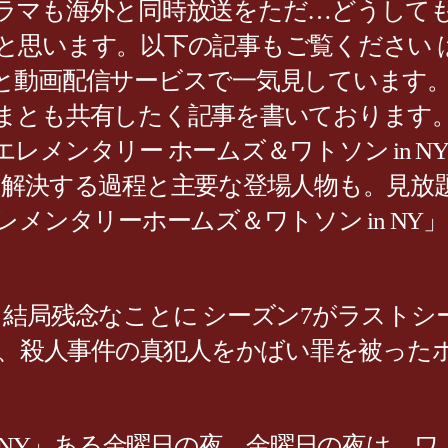
ラマも海外と同時放送をただ…どうして
と思います。以下の記事もご覧ください 
と動画配信サービスで一気見しています
まとも共有したく記事を書いております。
レメンタリー ホームズ＆ワトソン in 
を解決する過程と主要な登場人物も。見放
ー 「エレメンタリーホームズ＆ワトソン in 
結局残念なことに シーズン7がラストシ
後、殺人事件の真犯人をかばい罪を被った
n NY」ある金曜日の夜、金曜日の夜は、