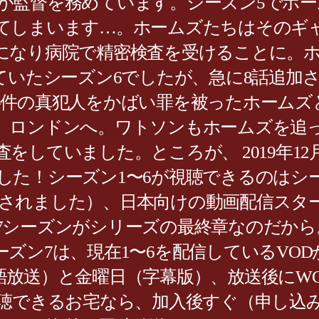
が監督を務めています。シーズン5でホ
てしまいます…。ホームズたちはそのギ
になり病院で精密検査を受けることに。
ていたシーズン6でしたが、急に8話追加
事件の真犯人をかばい罪を被ったホームズ
、ロンドンへ。ワトソンもホームズを追
をしていました。ところが、 2019年1
した！シーズン1〜6が視聴できるのはシ
に放送されました）、日本向けの動画配信ス
7シーズンがシリーズの最終章なのだから
ズン7は、現在1〜6を配信しているVO
語放送）と金曜日（字幕版）、放送後にW
聴できるお宅なら、加入後すぐ（申し込み