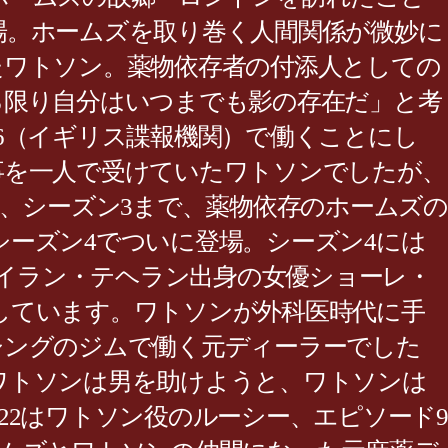
場。ホームズを取り巻く人間関係が微妙に
たワトソン。薬物依存者の付添人としての
る限り自分はいつまでも影の存在だ」と考
6（イギリス諜報機関）で働くことにし
事を一人で受けていたワトソンでしたが、
、シーズン3まで、薬物依存のホームズの
ーズン4でついに登場。シーズン4には
たイラン・テヘラン出身の女優ショーレ・
しています。ワトソンが外科医時代に手
シングのジムで働く元ディーラーでした
ワトソンは男を助けようと、ワトソンは
2はワトソン役のルーシー、エピソード9