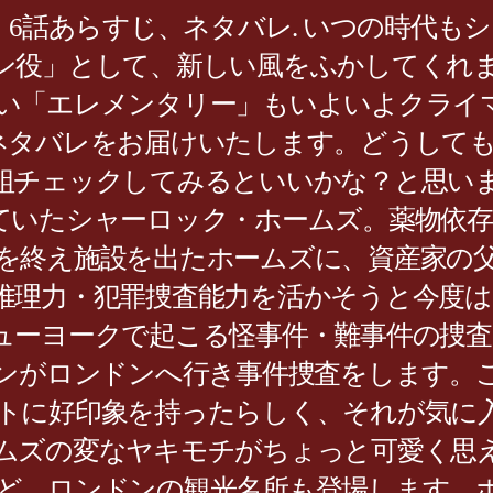
」6話あらすじ、ネタバレ. いつの時代
ン役」として、新しい風をふかしてくれ
い「エレメンタリー」もいよいよクライ
ネタバレをお届けいたします。どうしても
組チェックしてみるといいかな？と思い
ていたシャーロック・ホームズ。薬物依
を終え施設を出たホームズに、資産家の
推理力・犯罪捜査能力を活かそうと今度は
ューヨークで起こる怪事件・難事件の捜
ソンがロンドンへ行き事件捜査をします。
トに好印象を持ったらしく、それが気に
ムズの変なヤキモチがちょっと可愛く思
ど、ロンドンの観光名所も登場します。