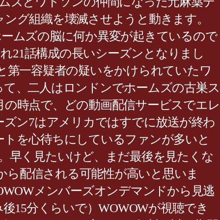
ームズとワトソンの仲間になった元麻薬デ
ャング組織を壊滅させようと動きます。
ホームズの脳に何か異変が起きているので
され21話構成の長いシーズンとなりまし
と第一容疑者の疑いをかけられていたワ
って、二人はロンドンでホームズの古巣ス
2月の時点で、どの動画配信サービスでエレ
ーズン7はアメリカではすでに放送が終わ
タートを心待ちにしているファンが多いと
。早く見たいけど、まだ最後を見たくな
Dから配信される可能性が高いと思いま
OWOWメンバーズオンデマンドから見逃
後15分くらいで）WOWOWが視聴でき