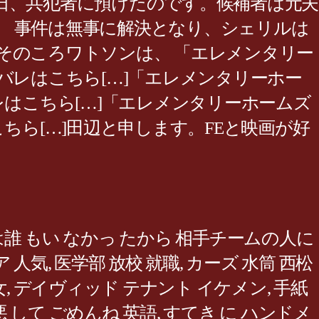
日、共犯者に預けたのです。候補者は元夫
 事件は無事に解決となり、シェリルは
そのころワトソンは、 「エレメンタリー
タバレはこちら[…]「エレメンタリーホー
バレはこちら[…]「エレメンタリーホームズ
こちら[…]田辺と申します。FEと映画が好
誰 もい なかっ たから 相手チームの人に
ア 人気
,
医学部 放校 就職
,
カーズ 水筒 西松
女
,
デイヴィッド テナント イケメン
,
手紙
 して ごめんね 英語
,
すてき に ハンドメ