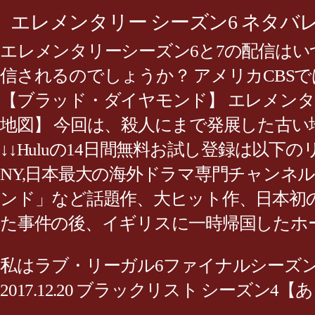
エレメンタリー シーズン6 ネタバ
エレメンタリーシーズン6と7の配信はいつ
信されるのでしょうか？ アメリカCBSでは 
【ブラッド・ダイヤモンド】 エレメンタ
地図】 今回は、殺人にまで発展した古い地図
↓↓Huluの14日間無料お試し登録は以下の
NY,日本最大の海外ドラマ専門チャンネ
ンド」など話題作、大ヒット作、日本初の
た事件の後、イギリスに一時帰国したホ
私はラブ・リーガル6ファイナルシーズン 第13話
2017.12.20 ブラックリスト シーズン4【あら