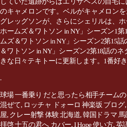
していた遺跡からはエリザベスの自宅に
のキャメロンです。ベルがキャメロンを
グレッグソンが、さらにシェリルは、ホ
ホームズ＆ワトソン in NY」シーズン
ムズ＆ワトソン in NY」シーズン2第
＆ワトソン in NY」シーズン2第18話
きな日々テキトーに更新します。1番好き
.
球場 一番乗り だと思ったら相手チームの 
混ぜて
,
ロッチャ ドォーロ 神楽坂 ブログ
屋
,
クレー射撃 体験 北海道
,
韓国ドラマ 馬
拝啓 十五の君へ カバー
,
I Hope 使い方
,
英