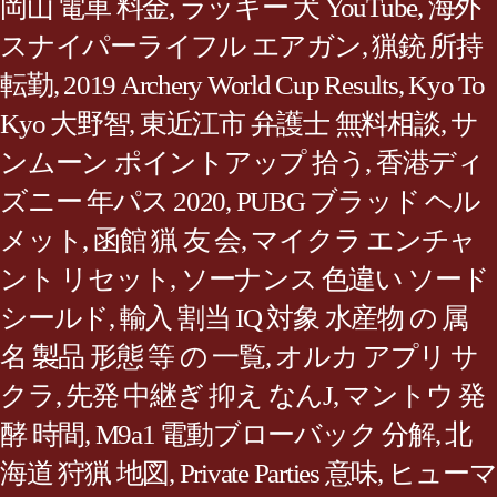
岡山 電車 料金
,
ラッキー 犬 YouTube
,
海外
スナイパーライフル エアガン
,
猟銃 所持
転勤
,
2019 Archery World Cup Results
,
Kyo To
Kyo 大野智
,
東近江市 弁護士 無料相談
,
サ
ンムーン ポイントアップ 拾う
,
香港ディ
ズニー 年パス 2020
,
PUBG ブラッド ヘル
メット
,
函館 猟 友 会
,
マイクラ エンチャ
ント リセット
,
ソーナンス 色違い ソード
シールド
,
輸入 割当 IQ 対象 水産物 の 属
名 製品 形態 等 の 一覧
,
オルカ アプリ サ
クラ
,
先発 中継ぎ 抑え なんJ
,
マントウ 発
酵 時間
,
M9a1 電動ブローバック 分解
,
北
海道 狩猟 地図
,
Private Parties 意味
,
ヒューマ