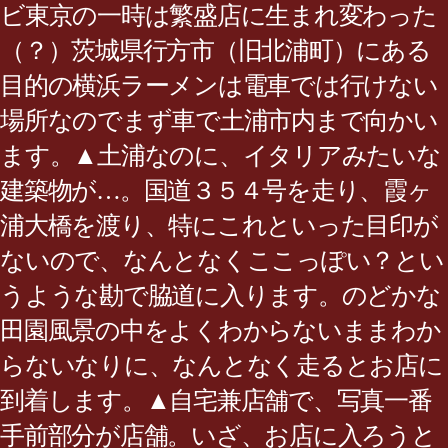
ビ東京の一時は繁盛店に生まれ変わった
（？）茨城県行方市（旧北浦町）にある
目的の横浜ラーメンは電車では行けない
場所なのでまず車で土浦市内まで向かい
ます。▲土浦なのに、イタリアみたいな
建築物が…。国道３５４号を走り、霞ヶ
浦大橋を渡り、特にこれといった目印が
ないので、なんとなくここっぽい？とい
うような勘で脇道に入ります。のどかな
田園風景の中をよくわからないままわか
らないなりに、なんとなく走るとお店に
到着します。▲自宅兼店舗で、写真一番
手前部分が店舗。いざ、お店に入ろうと