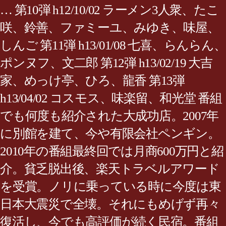
… 第10弾 h12/10/02 ラーメン3人衆、たこ
咲、鈴善、ファミーユ、みゆき、味屋、
しんご 第11弾 h13/01/08 七喜、らんらん、
ポンヌフ、文二郎 第12弾 h13/02/19 大吉
家、めっけ亭、ひろ、龍香 第13弾
h13/04/02 コスモス、味楽留、和光堂 番組
でも何度も紹介された大成功店。2007年
に別館を建て、今や有限会社ペンギン。
2010年の番組最終回では月商600万円と紹
介。貧乏脱出後、楽天トラベルアワード
を受賞。ノリに乗っている時に今度は東
日本大震災で全壊。それにもめげず再々
復活し、今でも高評価が続く民宿。番組