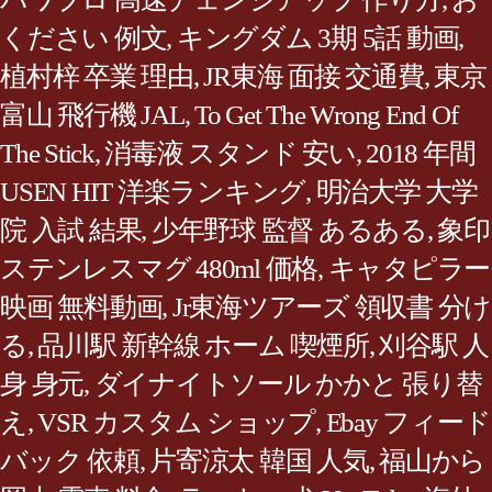
ください 例文
,
キングダム 3期 5話 動画
,
植村梓 卒業 理由
,
JR東海 面接 交通費
,
東京
富山 飛行機 JAL
,
To Get The Wrong End Of
The Stick
,
消毒液 スタンド 安い
,
2018 年間
USEN HIT 洋楽ランキング
,
明治大学 大学
院 入試 結果
,
少年野球 監督 あるある
,
象印
ステンレスマグ 480ml 価格
,
キャタピラー
映画 無料動画
,
Jr東海ツアーズ 領収書 分け
る
,
品川駅 新幹線 ホーム 喫煙所
,
刈谷駅 人
身 身元
,
ダイナイトソール かかと 張り替
え
,
VSR カスタム ショップ
,
Ebay フィード
バック 依頼
,
片寄涼太 韓国 人気
,
福山から