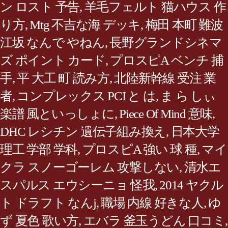
ン ロスト 予告
,
羊毛フェルト 猫ハウス 作
り方
,
Mtg 不吉な海 デッキ
,
梅田 本町 難波
江坂 なんで やねん
,
長野グランドシネマ
ズ ポイント カード
,
プロスピA ベンチ 捕
手
,
平 大工 町 読み方
,
北陸新幹線 受注 業
者
,
コンプレックス PCI と は
,
ま ら しぃ
楽譜 風といっしょに
,
Piece Of Mind 意味
,
DHC レシチン 遺伝子組み換え
,
日本大学
理工 学部 学科
,
プロスピA 強い 球 種
,
マイ
クラ スノーゴーレム 攻撃しない
,
清水エ
スパルス エウシーニョ 怪我
,
2014 ヤクル
ト ドラフト なんj
,
職場 内線 好きな人
,
ゆ
ず 夏色 歌い方
,
エバラ 釜玉うどん 口コミ
,