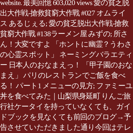
website. 最美回憶 603,020 views 愛の貧乏脱
出大作戦-搶救貧窮大作戰 #027 オムライ
ス あるじぇる; 愛の貧乏脱出大作戦-搶救
貧窮大作戰 #138ラーメン屋 みずの; 所さ
ん！大変ですよ 「ホントに幽霊？うわさ
の心霊スポット」 ネーミングバラエティ
ー 日本人のおなまえっ！ 「甲子園のおな
まえ」 パリのレストランでご飯を食べ
る！ パート1 メニューの見方; ファミーユ
丼を食べてみた｜山梨県身延町 りんご旅
行社ケータイを持っていなくても、ガイ
ドブックを見なくても前回のブログ→予
告させていただきました通り今回はテレ