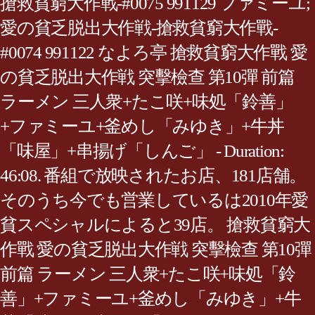
搶救貧窮大作戰-#0075 991129 ファミーユ;
愛の貧乏脱出大作戦-搶救貧窮大作戰-
#0074 991122 なよろ亭 搶救貧窮大作戰 愛
の貧乏脱出大作戦 突擊檢查 第10彈 前篇
ラーメン 三人衆+たこ咲+味処「鈴善」
+ファミーユ+釜めし「みゆき」+牛丼
「味屋」+串揚げ「しんご」 - Duration:
46:08. 番組で放映されたお店、181店舗。
そのうち今でも営業しているは2010年愛
貧スペシャルによると39店。 搶救貧窮大
作戰 愛の貧乏脱出大作戦 突擊檢查 第10彈
前篇 ラーメン 三人衆+たこ咲+味処「鈴
善」+ファミーユ+釜めし「みゆき」+牛