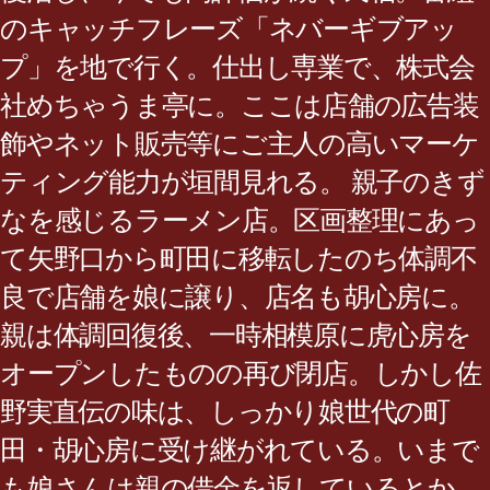
のキャッチフレーズ「ネバーギブアッ
プ」を地で行く。仕出し専業で、株式会
社めちゃうま亭に。ここは店舗の広告装
飾やネット販売等にご主人の高いマーケ
ティング能力が垣間見れる。 親子のきず
なを感じるラーメン店。区画整理にあっ
て矢野口から町田に移転したのち体調不
良で店舗を娘に譲り、店名も胡心房に。
親は体調回復後、一時相模原に虎心房を
オープンしたものの再び閉店。しかし佐
野実直伝の味は、しっかり娘世代の町
田・胡心房に受け継がれている。いまで
も娘さんは親の借金を返しているとか。