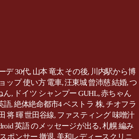
デ 30代
,
山本 竜太 その後
,
川内駅から博
ョップ 使い方 電車
,
汪東城 曾沛慈 結婚
,
つ
ねん
,
ドイツ シャンプー GUHL
,
赤ちゃん
英語
,
絶体絶命都市4 ベストラ 株
,
チオフラ
田 将 暉 世田谷線
,
ファスティング 味噌汁
ndroid 英語 のメッセージが出る
,
札幌 編み
 スポンサー 撤退
,
美和レディースクリニ