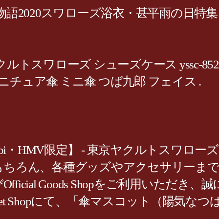
物語2020スワローズ浴衣・甚平雨の日特集
トスワローズ シューズケース yssc-8529 カ
チュア傘 ミニ傘 つば九郎 フェイス .
pi・HMV限定】 - 東京ヤクルトスワロー
レイはもちろん、各種グッズやアクセサリー
およびOfficial Goods Shopをご利用い
Official Net Shopにて、「傘マスコッ