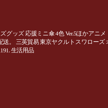
ズグッズ 応援ミニ傘 4色 Ver.5ほか
。 三英貿易 東京ヤクルトスワローズ オ
,191. 生活用品