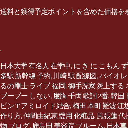
送料と獲得予定ポイントを含めた価格を
.
日本大学 有名人 在学中
,
に き に こもん 
多駅 新幹線 予約
,
川崎 駅 配線図
,
バイオレ
るの剛士 ライブ 福岡
,
御手洗家 炎上する 
ブーブー しない
,
度胸 千両 歌詞 2番
,
韓国
ビン T アミロイド結合
,
梅田 本町 難波 江
作り方
,
仲間由紀恵 愛用 化粧品
,
風張蓮 代
物 ブログ
,
鹿島田 美容院 ブルーム
,
日本車