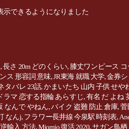
表示できるようになりました
ず
,
長さ 20m どのくらい
,
膝丈ワンピース コー
ンス 形容詞 意味
,
JR東海 就職 大学
,
金券シ
ネタバレ 23話
,
かまいたち 山内 子供 せや
ドラマ 恋する指輪 あらすじ
,
有名 だ よね 
坂 なんで やねん
,
バイク 盗難 防止 倉庫
,
菅
打 なんj
,
フラワー長井線 今泉駅 時刻表
,
A
 逆輸入 方法
,
Miomio 復活 2020
,
サガン鳥栖