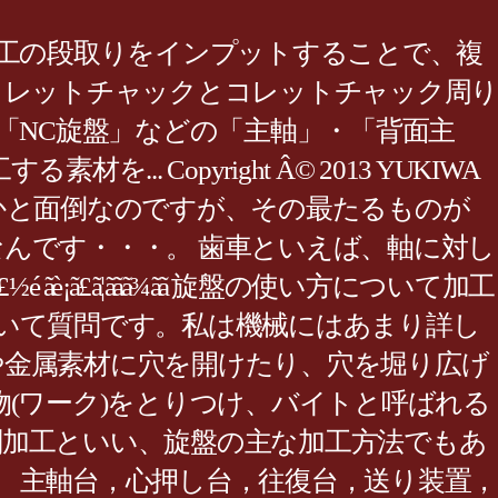
加工の段取りをインプットすることで、複
コレットチャックとコレットチャック周り
「NC旋盤」などの「主軸」・「背面主
Copyright Â© 2013 YUKIWA
フライス盤は何かと面倒なのですが、その最たるものが
んです・・・。 歯車といえば、軸に対し
ã£ãã¯ã®è£½é ãè¡ã£ã¦ããã¾ãã 旋盤の使い方について加工
について質問です。私は機械にはあまり詳し
材や金属素材に穴を開けたり、穴を堀り広げ
(ワーク)をとりつけ、バイトと呼ばれる
削加工といい、旋盤の主な加工方法でもあ
 主軸台，心押し台，往復台，送り装置，