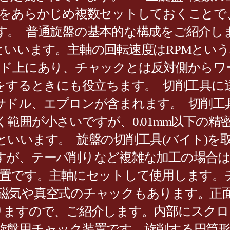
具をあらかじめ複数セットしておくことで
す。 普通旋盤の基本的な構成をご紹介し
といいます。主軸の回転速度はRPMとい
ッド上にあり、チャックとは反対側からワ
”をするときにも役立ちます。 切削工具
サドル、エプロンが含まれます。 切削工
範囲が小さいですが、0.01mm以下の精
いいます。 旋盤の切削工具(バイト)を
すが、テーパ削りなど複雑な加工の場合
装置です。主軸にセットして使用します。
磁気や真空式のチャックもあります。正
りますので、ご紹介します。内部にスクロ
旋盤用チャック装置です。旋削する円筒