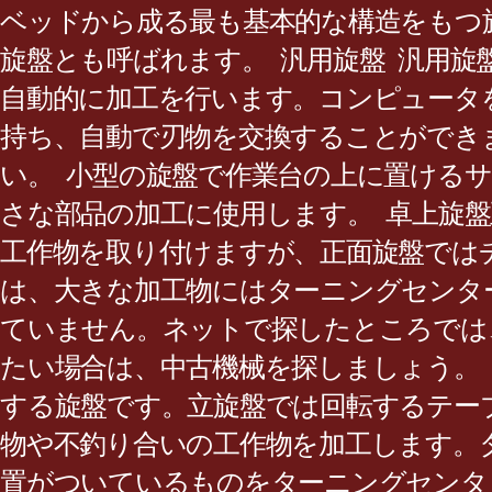
ベッドから成る最も基本的な構造をもつ
旋盤とも呼ばれます。 汎用旋盤 汎用旋
自動的に加工を行います。コンピュータ
持ち、自動で刃物を交換することができ
い。 小型の旋盤で作業台の上に置ける
さな部品の加工に使用します。 卓上旋
工作物を取り付けますが、正面旋盤では
は、大きな加工物にはターニングセンタ
ていません。ネットで探したところでは
たい場合は、中古機械を探しましょう。
する旋盤です。立旋盤では回転するテー
物や不釣り合いの工作物を加工します。タ
置がついているものをターニングセンタと