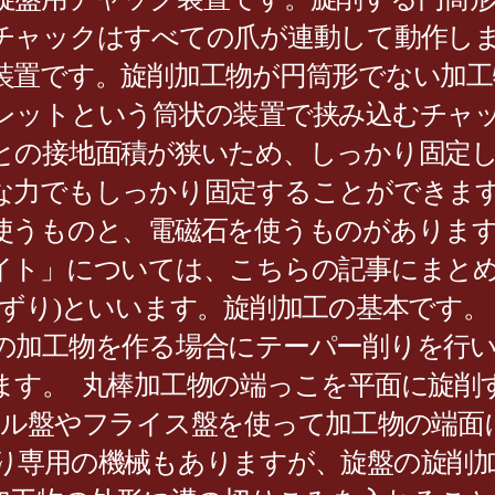
チャックはすべての爪が連動して動作し
装置です。旋削加工物が円筒形でない加
レットという筒状の装置で挟み込むチャ
との接地面積が狭いため、しっかり固定
な力でもしっかり固定することができます
使うものと、電磁石を使うものがあります
イト」については、こちらの記事にまと
ずり)といいます。旋削加工の基本です。
の加工物を作る場合にテーパー削りを行い
ます。 丸棒加工物の端っこを平面に旋削
ール盤やフライス盤を使って加工物の端面
り専用の機械もありますが、旋盤の旋削