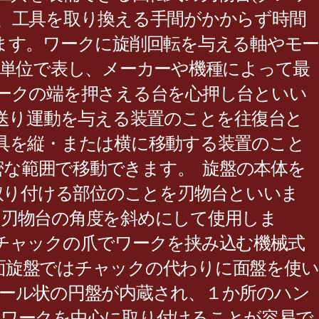
、工具を取り換える手間がかからず時間
ます。ワークに旋削回転を与える軸やモー
う単位で表し、メーカーや機種によって最
ークの端を押さえる台を心押し台といい
に送り運動を与える装置のことを往復台と
具を縦・または横に移動する装置のこと
密な範囲で移動できます。 旋盤の本体を
取り付ける部位のことを刃物台といいま
は刃物台の角度を斜めにして使用しま
チャックの爪でワークを挟み込む機械式
面旋盤ではチャックの代わりに面盤を使い
ール状の円盤が内蔵され、１か所のハン
形ワークを中心に取り付けることが容易で