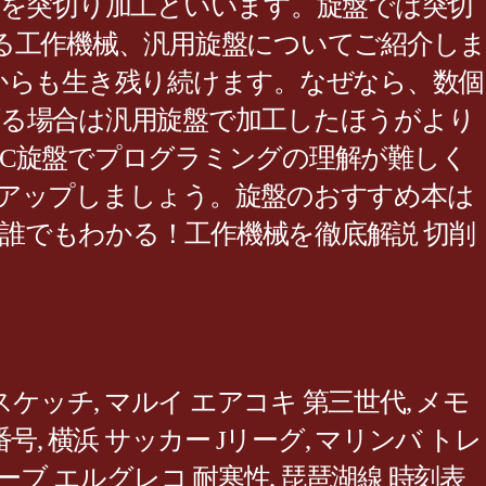
とを突切り加工といいます。旋盤では突切
る工作機械、汎用旋盤についてご紹介しま
からも生き残り続けます。なぜなら、数個
げる場合は汎用旋盤で加工したほうがより
C旋盤でプログラミングの理解が難しく
プアップしましょう。旋盤のおすすめ本は
｜誰でもわかる！工作機械を徹底解説 切削
 スケッチ
,
マルイ エアコキ 第三世代
,
メモ
番号
,
横浜 サッカー Jリーグ
,
マリンバ トレ
ーブ エルグレコ 耐寒性
,
琵琶湖線 時刻表