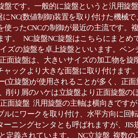
旋盤です。一般的に旋盤というと汎用旋
盤にNC(数値制御)装置を取り付けた機械
を使ったCNCの制御が最近の主流です。
ます。 NC旋盤NC旋盤はこちらにまと
サイズの旋盤を卓上旋盤といいます。ベン
盤正面旋盤は、大きいサイズの加工物を旋
チャックより大きな面盤に取り付けます
ー(立旋盤)が使用されることが多く、正
、削り屑のハケは立旋盤より正面旋盤の
 正面旋盤 汎用旋盤の主軸は横向きです
ブルにワークを取り付け、水平方向に回
ーニングセンタとも呼ばれますが、JIS
定義されています。 NC立旋盤 複数の