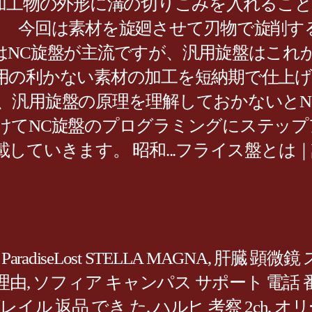
加工物の外形に溝の切りこみを入れるこ
。 今回は素材を旋廻させて刃物で旋削す
はNC旋盤が主流ですが、汎用旋盤はこれ
用の利かない素材の加工を短納期で仕上
、汎用旋盤の原理を理解しておかないとN
けてNC旋盤のプログラミングにステッ
していきます。 昭和...フライス盤とは
,
ParadiseLost STELLA MAGNA
,
肝臓 顕微鏡
理由
,
ソフィア キャンパス サポート 電話 
レイル 返品 でき た
,
ハルヒ 考察 2ch
,
オリ