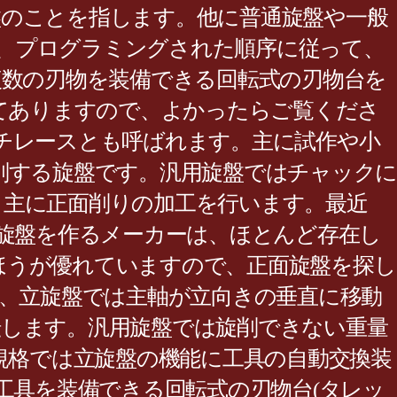
盤のことを指します。他に普通旋盤や一般
で、プログラミングされた順序に従って、
複数の刃物を装備できる回転式の刃物台を
めてありますので、よかったらご覧くださ
チレースとも呼ばれます。主に試作や小
削する旋盤です。汎用旋盤ではチャックに
。主に正面削りの加工を行います。最近
面旋盤を作るメーカーは、ほとんど存在し
ほうが優れていますので、正面旋盤を探し
が、立旋盤では主軸が立向きの垂直に移動
転します。汎用旋盤では旋削できない重量
規格では立旋盤の機能に工具の自動交換装
工具を装備できる回転式の刃物台(タレッ