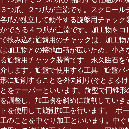
３つ爪、２つ爪が主流です。スクロール
各爪が独立して動作する旋盤用チャック
ができる４つ爪が主流です。加工物をコ
で挟み込む旋盤用のチャックは、加工物
は加工物との接地面積が広いため、小さ
る旋盤用チャック装置です。永久磁石を
介します。旋盤で使用する工具「旋盤バ
形に旋削することを外丸削り(そとまるけ
とをテーパーといいます。旋盤で円錐形
を調整し、加工物を斜めに旋削していき
トを使用して旋削加工を行います。 ボ
工のことを中ぐり加工といいます。中ぐ