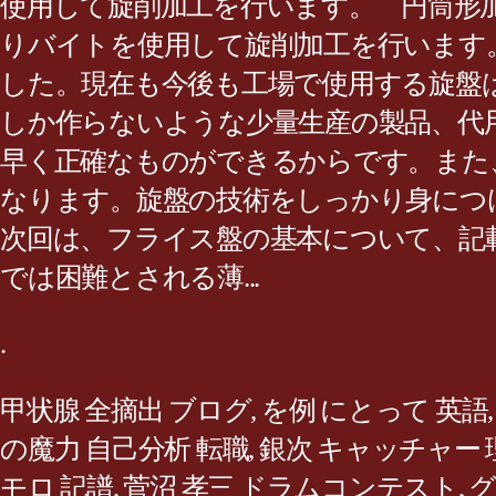
使用して旋削加工を行います。 円筒形
りバイトを使用して旋削加工を行います
した。現在も今後も工場で使用する旋盤
しか作らないような少量生産の製品、代
早く正確なものができるからです。また
なります。旋盤の技術をしっかり身につ
次回は、フライス盤の基本について、記載
では困難とされる薄...
.
甲状腺 全摘出 ブログ
,
を例 にとって 英語
の魔力 自己分析 転職
,
銀次 キャッチャー 
モロ 記譜
,
菅沼 孝三 ドラムコンテスト
,
グ