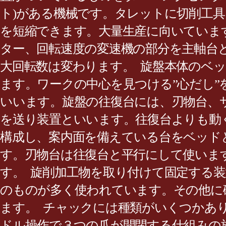
ト)がある機械です。タレットに切削工
を短縮できます。大量生産に向いていま
ター、回転速度の変速機の部分を主軸台
大回転数は変わります。 旋盤本体のベ
ます。ワークの中心を見つける”心だし
いいます。旋盤の往復台には、刃物台、
を送り装置といいます。往復台よりも動く
構成し、案内面を備えている台をベッドと
す。刃物台は往復台と平行にして使いま
す。 旋削加工物を取り付けて固定する
のものが多く使われています。その他に
ます。 チャックには種類がいくつかあ
ドル操作で３つの爪が開閉する仕組みの