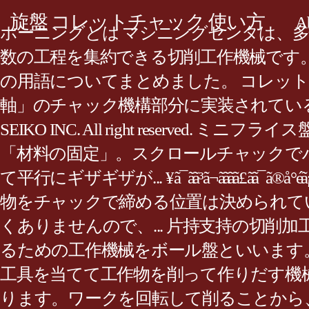
旋盤 コレットチャック 使い方
A
ホーニングとは マシニングセンタは、
数の工程を集約できる切削工作機械です
の用語についてまとめました。 コレット
軸」のチャック機構部分に実装されているものです
SEIKO INC. All right rese
「材料の固定」。スクロールチャックで
て平行にギザギザが... ¥ã¯ãã³ã¬ãããã£ãã¯ã®å°éã¡ã
物をチャックで締める位置は決められてい
くありませんので、... 片持支持の切
るための工作機械をボール盤といいます。
工具を当てて工作物を削って作りだす機
ります。ワークを回転して削ることから