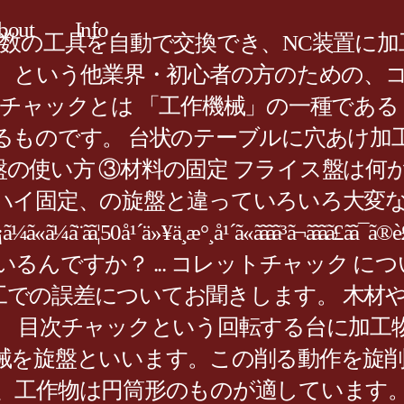
bout
Info
多数の工具を自動で交換でき、NC装置に
。 という他業界・初心者の方のための、
チャックとは 「工作機械」の一種である
。 台状のテーブルに穴あけ加工する素材を... 
rved. ミニフライス盤の使い方 ③材料の固定 
ハイ固定、の旋盤と違っていろいろ大変な
¼ã«ã¼ã¨ãã¦50å¹´ä»¥ä¸æ°¸å¹´ã«ãããã³ã¬ããã
るんですか？ ... コレットチャック 
削加工での誤差についてお聞きします。 木
 目次チャックという回転する台に加工物
械を旋盤といいます。この削る動作を旋
、工作物は円筒形のものが適しています。