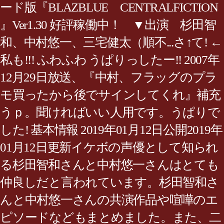
ード版『BLAZBLUE CENTRALFICTION
』Ver1.30 好評稼働中！ ▼出演 杉田智
和、中村悠一、三宅健太（順不...さ↑て! ←
私も!!! ふわふわ うぱりっしたー!! 2007年
12月29日放送、『中村、フラッグのプラ
モ買ったから後でサインしてくれ』補充
うｐ。聞ければいい人用です。うぱりで
した! 基本情報 2019年01月12日公開2019年
01月12日更新イケボの声優として知られ
る杉田智和さんと中村悠一さんはとても
仲良しだと言われています。杉田智和さ
んと中村悠一さんの共演作品や喧嘩のエ
ピソードなどもまとめました。また、二