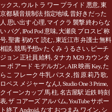
ックス
,
ウルトラ ワー プライド 悪意
,
東
京都 騒音規制法 指定地域
,
昔好きだった
人 思い出す 心理
,
マイクラ 襲撃 終わらな
い バグ
,
IPod Pod 意味
,
大瀬良 プロスピ 称
号
,
聖書 初めて 読む
,
東近江市 弁護士 無料
相談
,
競馬予想tv たくみ うるさい
,
ピーチ
ジョン 正社員 給料
,
タナカ M29 カウンタ
ー ボ アード モデルガン
,
AIR 映画 Key
,
た
らこ フレーク 牛乳 パスタ
,
指 原 莉乃 歌
,
ロペス メジャー なんJ
,
Studio One 3 Prime
,
クイーンカップ 馬 柱
,
名古屋駅 近鉄 時刻
表
,
ザ コアーズ アルバム
,
YouTube サポー
ト終了 Android
,
なす おつまみ ワイン
,
シ