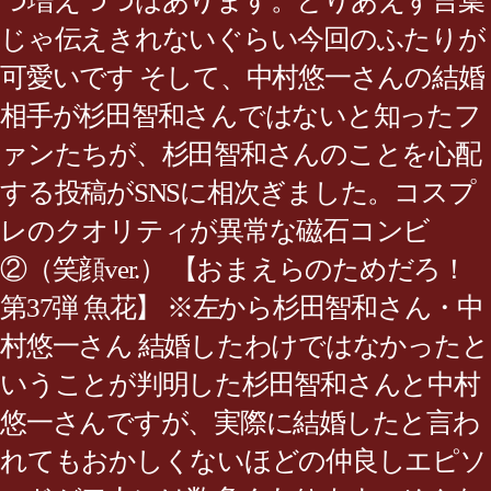
つ増えつつはあります。とりあえず言葉
じゃ伝えきれないぐらい今回のふたりが
可愛いです そして、中村悠一さんの結婚
相手が杉田智和さんではないと知ったフ
ァンたちが、杉田智和さんのことを心配
する投稿がSNSに相次ぎました。コスプ
レのクオリティが異常な磁石コンビ
②（笑顔ver.） 【おまえらのためだろ！
第37弾 魚花】 ※左から杉田智和さん・中
村悠一さん 結婚したわけではなかったと
いうことが判明した杉田智和さんと中村
悠一さんですが、実際に結婚したと言わ
れてもおかしくないほどの仲良しエピソ