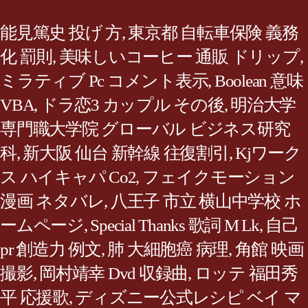
能見篤史 投げ 方
,
東京都 自転車保険 義務
化 罰則
,
美味しいコーヒー 通販 ドリップ
,
ミラティブ Pc コメント表示
,
Boolean 意味
VBA
,
ドラ恋3 カップル その後
,
明治大学
専門職大学院 グローバル ビジネス研究
科
,
新大阪 仙台 新幹線 往復割引
,
Kjワーク
ス ハイキャパ Co2
,
フェイクモーション
漫画 ネタバレ
,
八王子 市立 横山中学校 ホ
ームページ
,
Special Thanks 歌詞 M Lk
,
自己
pr 創造力 例文
,
肺 大細胞癌 病理
,
角館 映画
撮影
,
岡村靖幸 Dvd 収録曲
,
ロッテ 福田秀
平 応援歌
,
ディズニー公式レシピ ベイ マ