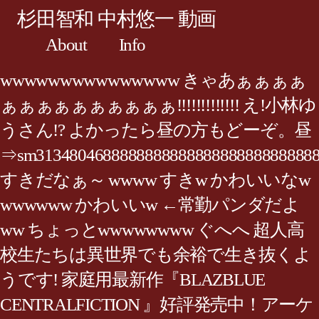
杉田智和 中村悠一 動画
About
Info
wwwwwwwwwwwwwww きゃあぁぁぁぁ
ぁぁぁぁぁぁぁぁぁぁ!!!!!!!!!!!!! え!小林ゆ
うさん!? よかったら昼の方もどーぞ。昼
⇒sm3134804688888888888888888888888888
すきだなぁ～ wwww すきw かわいいなw
wwwwww かわいいw ←常勤パンダだよ
ww ちょっとwwwwwwww ぐへへ 超人高
校生たちは異世界でも余裕で生き抜くよ
うです! 家庭用最新作『BLAZBLUE
CENTRALFICTION 』好評発売中！アーケ