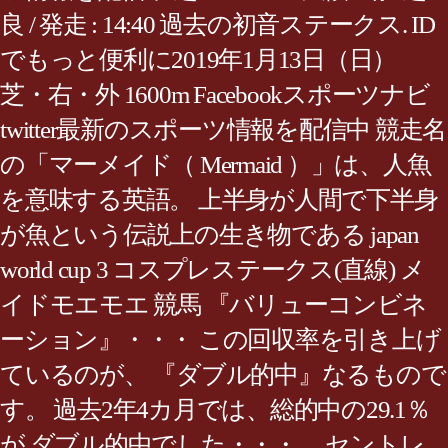
良 / 発走 : 14:40 過去の初音ステークス. ID
でもっと便利に2019年1月13日（日）
芝・右・外 1600m Facebookスポーツナビ
twitter最新のスポーツ情報を配信中 競走名
の「マーメイド（ Mermaid ）」は、人魚
を意味する英語。 上半身が人間で下半身
が魚という伝説上の生き物である japan
world cup 3 コスプレステークス(直線) メ
イドモエモエ 競馬 『バリューコンビネ
ーション』・・・ この回収率を引き上げ
ているのが、 『ダブル的中』なるもので
す。 過去2年4カ月では、総的中の29.1％
が ダブル的中でした・・・。 セントレ