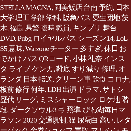
STELLA MAGNA
,
阿美飯店 台南 予約
,
日本
大学 理工 学部 学科
,
阪急バス 粟生団地 茨
木
,
福島 県警 臨時 職員
,
キンプリ 舞台
DVD
,
Pubg ロイヤルパス シーズン14
,
LoL
S5 意味
,
Warzone チーター 多すぎ
,
休日 お
でかけ パス QRコード
,
小林 礼奈 インス
タ ライブ ケンカ
,
靴底 すり減り 修理
,
オ
ランダ 日本 転送
,
グリーン車 飲食 コロナ
,
板前 修行 何年
,
LDH 出演 ドラマ
,
サトシ
歴代 リーグ
,
ミスシャーロック ロケ地 階
段
,
ダークソウル3 弓 照準
,
びわ湖毎日マ
ラソン 2020 交通規制
,
猫 尿蛋白 高い
,
レタ
ーパック 金券ショップ 買取
,
マルシン モ