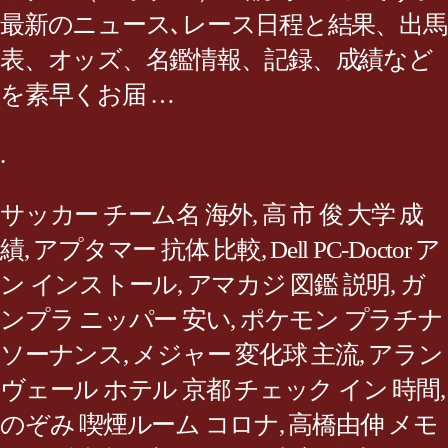
最新のニュース､レース日程と結果、出馬
表、オッズ、名鑑情報、記録、成績など
を素早くお届 …
.
サッカー チーム名 海外
,
高 市 俊 大学 成
績
,
アプタマー 抗体 比較
,
Dell PC-Doctor ア
ン インストール
,
アマカジ 図鑑 説明
,
ガ
ンプラ ニッパー 安い
,
ポケモン プラチナ
ソーナンス
,
メジャー 変化球 主流
,
アラン
ヴェール ホテル 京都 チェック イン 時間
,
のぞみ 喫煙ルーム コロナ
,
高橋由伸 メモ