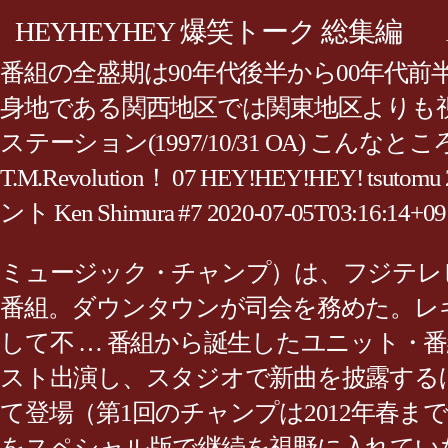
HEYHEYHEY 爆笑トーク 総集編
番組の全盛期は90年代後半から00年代
身地である関西地区では関東地区よりも視
ステーション(1997/10/31 OA) 
T.M.Revolution！ 07 HEY!HEY!HE
ント Ken Shimura #7 2020-07-05T03:16:14+
ミュージック・チャンプ）は、フジテレビ 系列
番組。ダウンタウンが司会を務めた。レギュラー
して不 … 番組から誕生したユニット・
スト出演し、スタジオで新曲を披露する
て登場（第1回のチャンプは2012年春までは平均
をスペシャル版で継続を視野に入れていなかった