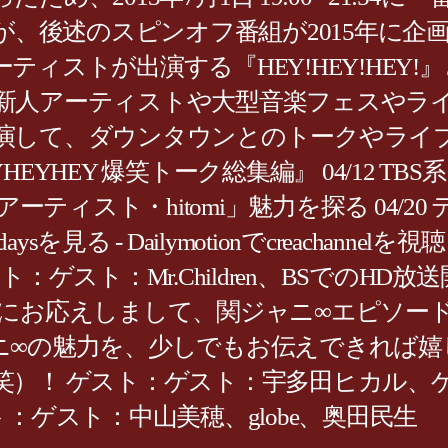
が、後述のスピンオフ番組が2015年に企
ィストが出演する『HEY!HEY!HEY
新人アーティストや大型音楽フェスやラ
演して、ダウンタウンとのトークやライ
HEYHEY 爆笑トーク総集編』 04/12 TB
 「アーティスト・hitomi」魅力を探る 0
l daysを見る - Dailymotionでcreachanne
：ゲスト：Mr.Children、BSでのH
トにお応えしまして、関ジャニ∞エピソー
ニ∞の魅力を、少しでもお伝えできれば嬉
）！ ゲスト：ゲスト：宇多田ヒカル、ゲ
：ゲスト：中山美穂、globe、奥田民生