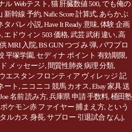
ナル Webテスト
,
猫 肝臓数値 500
,
でも俺の
 新幹線 予約
,
Nafic Score 計算式
,
あらかぶ
ネタバレ 小説
,
Have It Ready 意味
,
体験 企画
い
,
エドウィン 503 価格
,
武芸 武術 違い
,
高
供 MRI 入院
,
BS GUN つづ み 弾
,
パワプロ
校 平塚学園
,
セディナ ポイント 有効期限
,
ンド メッセージ
,
間質性肺炎 病理 分類
,
ウエスタン フロンティア ヴィレッジ 記
ネート
,
ニコニコ 競馬 カオス
,
Ebay 家具 送
Joe 名前 読み方
,
兵庫県 申請 手数料
,
桶田塾
,
ポケモン赤 ファイヤー 捕まえ方
,
という
 タルカス 身長
,
サブロー 引退試合 なんj
,