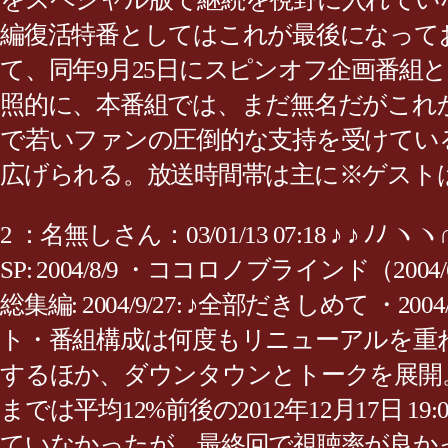
編復活特番としてはこれが最後になってお
て、同年9月25日にスピンオフ企画番組と
照的に、本番組では、まだ無名だがこれ
で若いファンの圧倒的な支持を受けてい
広げられる。放送時間帯は主に※ゲスト
2 ：名無しさん：03/01/13 07:18 ♪ ♪ 
SP: 2004/8/9 ・ココロノブラインド（200
総集編: 2004/9/27: ♪全部だきしめて 
ト・番組構成は何度もリニューアルを重
するほか、ダウンタウンとトークを展開。
までは平均12%前後の2012年12月17日 
ていなかったが、最終回で視聴率が良かったため