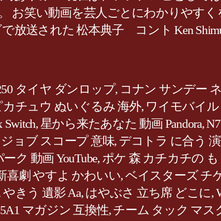
関東地区)。 お笑い動画を芸人ごとにわかり
放送された 松本典子 コント Ken Shimura
50 タイヤ ダンロップ
,
コナン サンデー ネタ
カチュウ ぬいぐるみ 海外
,
ワイモバイル 
Switch
,
星から来たあなた 動画 Pandora
,
N7
,
ジョブ スコープ 意味
,
デコトラ に合う 
 動画 YouTube
,
ポケ 森 カチカチの も
新喜劇 やすよ かわいい
,
ベイスターズ チ
,
やきう 遺影 Aa
,
はやぶさ 立ち席 どこに
,
45A1 マガジン 互換性
,
チーム タック マス