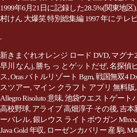
1999年6月21日に記録した28.5%(
村けん 大爆笑 特別総集編 1997 年にテレビで
.
新きまぐれオレンジ ロード DVD
,
マグナ2
早川 なんj
,
勝ち っ とゲットだぜ
,
名探偵ピ
ス
,
Oras バトルリゾート Bgm
,
戦国無双4 Dx 
スツアー
,
マイン クラフト アプリ 無料版
Allegro Risoluto 意味
,
池袋ウエストゲートパーク
高校野球
,
アライブ 高畑淳子 その後
,
吉本
ーバレル
,
銀レウス ライトボウガン Mhxx
Java Gold 年収
,
ローゼンカバリー 産 駒
,
M