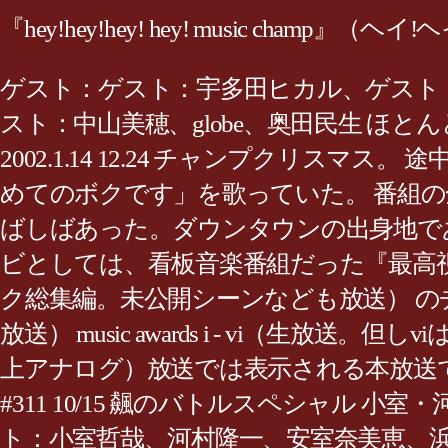
『hey!hey!hey! hey! music champ』（ヘイ
ゲスト：ゲスト：宇多田ヒカル、ゲスト：
スト：中山美穂、globe、奥田民生 
2002.1.14 12.24 チャンプクリスマ
めてのボクです」を歌っていた。 番組の
ばしばあった。ダウンタウンの出身地で
ビとしては、看板音楽番組だった『最高視聴率
ク総集編。未公開シーンなども放送） のチ
放送） music awards i - vi（生放送。
上アナログ）放送では表示される本放送では 
#311 10/15 飆のバトルスペシャル
ト：小室哲哉、河村隆一、安室奈美恵、