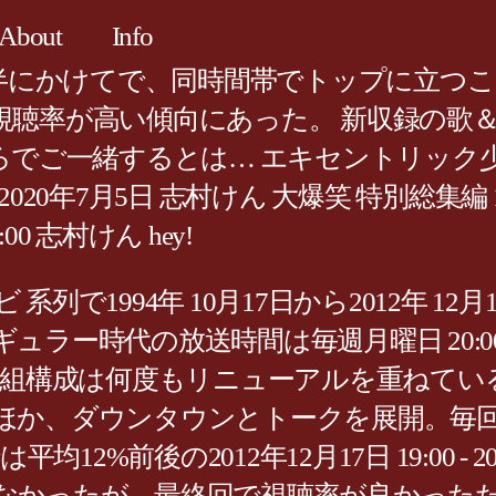
About
Info
前半にかけてで、同時間帯でトップに立つ
聴率が高い傾向にあった。 新収録の歌＆今
こんなところでご一緒するとは… エキセントリッ
Y! tsutomu 2020年7月5日 志村けん 大爆笑
09:00 志村けん hey!
で1994年 10月17日から2012年 1
時代の放送時間は毎週月曜日 20:00 - 2
番組構成は何度もリニューアルを重ねてい
ほか、ダウンタウンとトークを展開。毎回
12%前後の2012年12月17日 19:00 
が、最終回で視聴率が良かったため、2013年