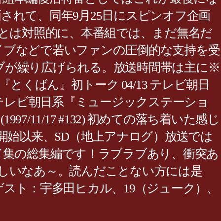
画されて、同年9月25日にスピンオフ企画
!』とは対照的に、本番組では、まだ無名だ
イブなどで若いファンの圧倒的な支持を受
ブが繰り広げられる。放送時間帯は主に※
S系『とくばん』初トーク 04/13 テレビ朝日
4/20 テレビ朝日系『ミュージックステーショ
lを視聴 (1997/11/17 #132) 初めての落ち着いた感じ
D放送開始以来、SD（地上アナログ）放送では
ド集の総集編です！ラブラブあり、衝突あ
しいなあ～。読んだことない方には是
スト：宇多田ヒカル、19（ジューク）、