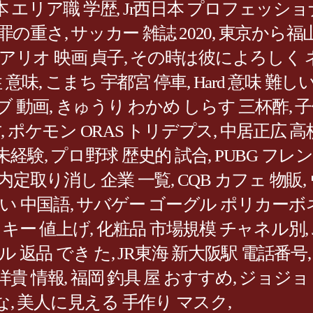
本 エリア職 学歴
,
Jr西日本 プロフェッショ
 罪の重さ
,
サッカー 雑誌 2020
,
東京から福山
アリオ 映画 貞子
,
その時は彼によろしく 
 意味
,
こまち 宇都宮 停車
,
Hard 意味 難し
ブ 動画
,
きゅうり わかめ しらす 三杯酢
,
子
方
,
ポケモン ORAS トリデプス
,
中居正広 高
 未経験
,
プロ野球 歴史的 試合
,
PUBG フレ
内定取り消し 企業 一覧
,
CQB カフェ 物販
,
い 中国語
,
サバゲー ゴーグル ポリカーボ
キー 値上げ
,
化粧品 市場規模 チャネル別
,
ル 返品 でき た
,
JR東海 新大阪駅 電話番号
洋貴 情報
,
福岡 釣具 屋 おすすめ
,
ジョジョ
な
,
美人に見える 手作り マスク
,