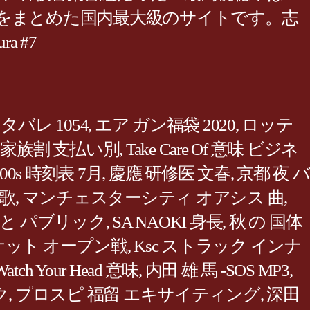
やすくをまとめた国内最大級のサイトです。志
 #7
バレ 1054
,
エア ガン福袋 2020
,
ロッテ
家族割 支払い別
,
Take Care Of 意味 ビジネ
00s 時刻表 7月
,
慶應 研修医 文春
,
京都 夜 バ
演歌
,
マンチェスターシティ オアシス 曲
,
 と パブリック
,
SA NAOKI 身長
,
秋 の 国体
ケット オープン戦
,
Ksc ストラック インナ
Watch Your Head 意味
,
内田 雄 馬 -SOS MP3
,
ク
,
プロスピ 福留 エキサイティング
,
深田