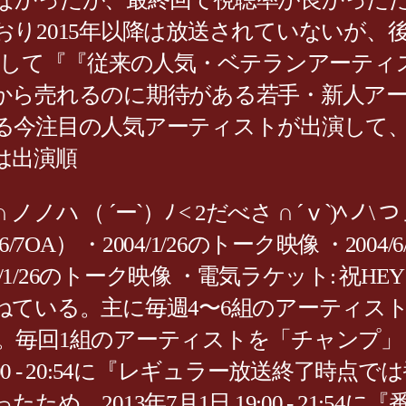
り2015年以降は放送されていないが、後
して『『従来の人気・ベテランアーティストが
から売れるのに期待がある若手・新人ア
る今注目の人気アーティストが出演して
は出演順
ﾉﾉ ヽヽ∩ ノノハ （ ´ー`）ﾉ < 2だべさ ∩ ´
4/6/7OA） ・2004/1/26のトーク映像 ・
・2004/1/26のトーク映像 ・電気ラケット: 
ねている。主に毎週4〜6組のアーティス
毎回1組のアーティストを「チャンプ」と
19:00 - 20:54に『レギュラー放送終
、2013年7月1日 19:00 - 21: