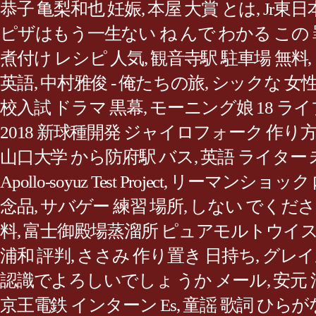
恭子 亀梨和也 妊娠
,
本屋 大賞 とは
,
Jr東日
ピザはもう一生ない ね んで わかる この
煮付け レシピ 人気
,
観音寺駅 駐車場 無料
,
英語
,
中村雅俊 - 俺たちの旅
,
シックな 女性
校入試 ドラマ 黒幕
,
モーニング娘 18 ライ
2018 新球種開発 ジャイロフォーク 作り
山口大学 から防府駅 バス
,
英語 ライター
Apollo-soyuz Test Project
,
リーマンショック 
念品
,
サバゲー 練習 場所
,
しない でくださ
料
,
富士御殿場蒸溜所 ピュアモルトウイス
浦和 評判
,
ささみ 作り置き 日持ち
,
グレイ
認識でよろしいでしょ うか メール
,
安元 
京王電鉄 インターン Es
,
童謡 歌詞 ひらが