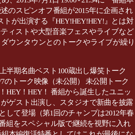
述のスピンオフ番組が2015年に企画され
出演する『HEY!HEY!HEY!』とは対
ーティストや大型音楽フェスやライブなど
、ダウンタウンとのトークやライブが繰り
ⅴ`)ﾍノ\ つ 上半期名曲ベスト100蔵出し爆笑トーク
2004/6/7のトーク映像（未公開） 未公開トーク
祝HEY！HEY！HEY！ 番組から誕生したユニッ
トがゲスト出演し、スタジオで新曲を披露
して登場（第1回のチャンプは2012年春
了時点では番組をスペシャル版で継続を視野に入れ
54に『番組本編復活特番としてはこれが最後にな