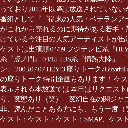
っており2015年以降は放送されていない
番組として『『従来の人気・ベテランアーテ
がこれから売れるのに期待がある若手・
けている今注目の人気アーティストが出
ゲストは出演順 04/09 フジテレビ系『HEY
系『虎ノ門』 04/15 TBS系『情熱大陸』
ン』 2003.07.07 HEY!3 座りトーク♪Greatfu
の座りトーク 特別企画もあります！ ゲスト
表示される本放送では 本日はリクエス
り、変態あり（笑）。変幻自在の関ジャ
非、読んだことある方にも、もう一度（笑
ゲスト：ゲスト：ゲスト：SMAP、ゲスト