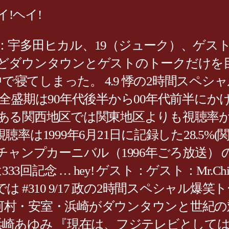
!ヘイ!ヘイ!
宇多田ヒカル、19（ジューク）、ゲスト
ほとんどダウンタウンとゲストのトークだけ
ス。 途中で寝てしまった。 4.9 悸の2時間スペ
全盛期は90年代後半から00年代前半に
ある関西地区では関東地区よりも視聴率が
は1999年6月21日に記録した28.5%
ャンプカーニバル（1996年ごろ放送） 
但しviは333回記念 … hey! ゲスト：ゲスト：M
#310 9/17 政の2時間スペシャル爆
 小室・河村・安室・浜崎がダウンタウンと世紀
浜崎あゆみ 『現在は、フジテレビとして