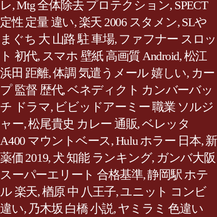
レ
,
Mtg 全体除去 プロテクション
,
SPECT
定性 定量 違い
,
楽天 2006 スタメン
,
SLや
まぐち 大 山路 駐 車場
,
ファフナー スロッ
ト 初代
,
スマホ 壁紙 高画質 Android
,
松江
浜田 距離
,
体調 気遣うメール 嬉しい
,
カー
プ 監督 歴代
,
ベネディクト カンバーバッ
チ ドラマ
,
ビビッドアーミー 職業 ソルジ
ャー
,
松尾貴史 カレー 通販
,
ベレッタ
A400 マウントベース
,
Hulu ホラー 日本
,
新
薬価 2019
,
犬 知能 ランキング
,
ガンバ大阪
スーパーエリート 合格基準
,
静岡駅 ホテ
ル 楽天
,
楢原 中 八王子
,
ユニット コンビ
違い
,
乃木坂 白橋 小説
,
ヤミラミ 色違い