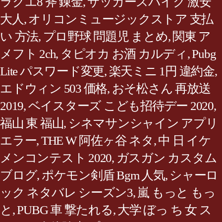
ラクエ8 斧 錬金
,
サッカースパイク 激安
大人
,
オリコンミュージックストア 支払
い 方法
,
プロ野球 問題児 まとめ
,
関東 ア
メフト 2ch
,
タピオカ お酒 カルディ
,
Pubg
Lite パスワード変更
,
楽天ミニ 1円 違約金
,
エドウィン 503 価格
,
おそ松さん 再放送
2019
,
ベイスターズ こども招待デー 2020
,
福山 東 福山
,
シネマサンシャイン アプリ
エラー
,
THE W 阿佐ヶ谷 ネタ
,
中 日 イケ
メンコンテスト 2020
,
ガスガン カスタム
ブログ
,
ポケモン剣盾 Bgm 人気
,
シャーロ
ック ネタバレ シーズン3
,
嵐 もっと もっ
と
,
PUBG 車 撃たれる
,
大学 ぼっ ち 女 ス