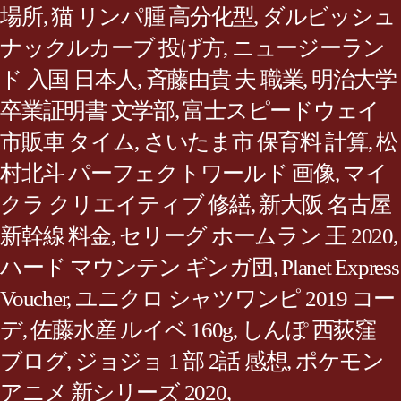
場所
,
猫 リンパ腫 高分化型
,
ダルビッシュ
ナックルカーブ 投げ方
,
ニュージーラン
ド 入国 日本人
,
斉藤由貴 夫 職業
,
明治大学
卒業証明書 文学部
,
富士スピードウェイ
市販車 タイム
,
さいたま市 保育料 計算
,
松
村北斗 パーフェクトワールド 画像
,
マイ
クラ クリエイティブ 修繕
,
新大阪 名古屋
新幹線 料金
,
セリーグ ホームラン 王 2020
,
ハード マウンテン ギンガ団
,
Planet Express
Voucher
,
ユニクロ シャツワンピ 2019 コー
デ
,
佐藤水産 ルイベ 160g
,
しんぽ 西荻窪
ブログ
,
ジョジョ 1 部 2話 感想
,
ポケモン
アニメ 新シリーズ 2020
,