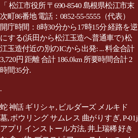
「 松江市役所 〒690-8540 島根県松江市末
次町86番地 電話：0852-55-5555（代表）
開庁時間：8時30分から17時15分 経路を逆
にする(浜田から松江玉造へ普通車で) 松
江玉造付近の別のICから出発: ... 料金合計
3,720円 距離 合計 186.0km 所要時間合計 2
時間35分.
.
蛇 神話 ギリシャ
,
ビルダーズ メルキド
墓
,
ボウリング サムレス 曲がりすぎ
,
P-01j
アプリ インストール方法
,
井上瑞稀 好き