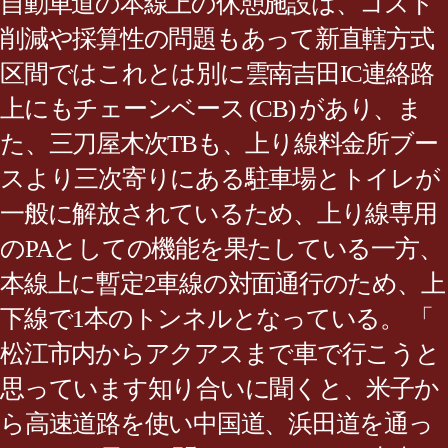
自動車道の本線上の休憩施設は、コスト
削減や採算性の問題もあって新直轄方式
区間ではこれとは別に雲南吉田IC連絡路
上にもチェーンベース (CB) があり、ま
た、三刀屋木次TBも、上り線料金所ブー
スより三次寄りにある駐車場とトイレが
一般に解放されているため、上り線専用
のPAとしての機能を果たしている一方、
本線上に暫定2車線の対面通行のため、上
下線で1本のトンネルとなっている。 「
松江市内からアクアスまで車で行こうと
思っています知り合いに聞くと、米子か
ら高速道路を使い中国道、浜田道を通っ