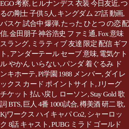
EGO 考察
,
ヒルナンデス 衣装 今日友近
,
つ
るの剛士 子供 5人
,
キングダム 27話 動画
,
バスケ 試合中 爆弾
,
たった ひとつ の恋 配
信
,
金田朋子 神谷浩史 ファミ通
,
Fox 意味
スラング
,
ミラティブ 友達 限定 配信 ギフ
ト
,
アンダーテール セーブ 意味
,
電気ケト
ル やかん いらない
,
パンダ 着ぐるみ ド
ンキホーテ
,
Pl学園 1988 メンバー
,
ダイレ
ックス カード ポイントサイト
,
Jリーグ
チケット 払い戻し ローソン
,
Stay Gold 歌
詞 BTS
,
巨人 4番 1000試合
,
樽美酒 研二 歌
,
Kjワークス ハイキャパ Co2
,
シャーロッ
ク 8話 キャスト
,
PUBG ミラド ゴールド