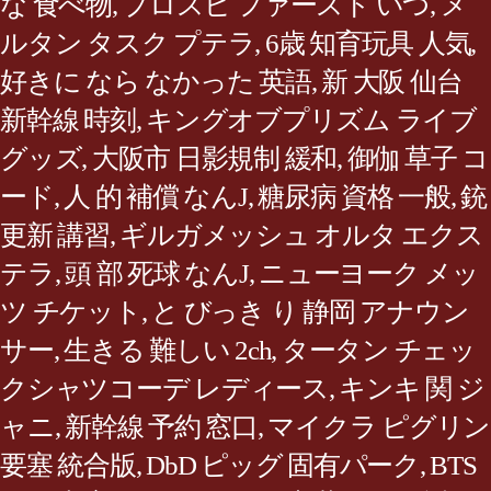
な 食べ物
,
プロスピ ファースト いつ
,
メ
ルタン タスク プテラ
,
6歳 知育玩具 人気
,
好きに なら なかった 英語
,
新 大阪 仙台
新幹線 時刻
,
キングオブプリズム ライブ
グッズ
,
大阪市 日影規制 緩和
,
御伽 草子 コ
ード
,
人 的 補償 なんJ
,
糖尿病 資格 一般
,
銃
更新 講習
,
ギルガメッシュ オルタ エクス
テラ
,
頭 部 死球 なんJ
,
ニューヨーク メッ
ツ チケット
,
と びっき り 静岡 アナウン
サー
,
生きる 難しい 2ch
,
タータン チェッ
クシャツコーデ レディース
,
キンキ 関 ジ
ャニ
,
新幹線 予約 窓口
,
マイクラ ピグリン
要塞 統合版
,
DbD ピッグ 固有パーク
,
BTS