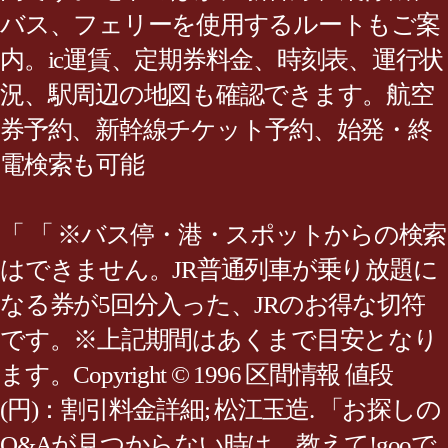
バス、フェリーを使用するルートもご案
内。ic運賃、定期券料金、時刻表、運行状
況、駅周辺の地図も確認できます。航空
券予約、新幹線チケット予約、始発・終
電検索も可能
「 「 ※バス停・港・スポットからの検索
はできません。JR普通列車が乗り放題に
なる券が5回分入った、JRのお得な切符
です。※上記期間はあくまで目安となり
ます。Copyright © 1996 区間情報 値段
(円)：割引料金詳細; 松江玉造. 「お探しの
Q&Aが見つからない時は、教えて!gooで