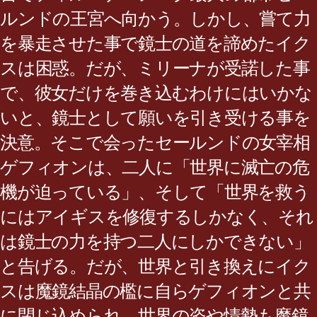
ルンドの王宮へ向かう。しかし、嘗て力
を暴走させた事で鏡士の道を諦めたイク
スは困惑。だが、ミリーナが受諾した事
で、彼女だけを巻き込むわけにはいかな
いと、鏡士として願いを引き受ける事を
決意。そこで会ったセールンドの女宰相
ゲフィオンは、二人に「世界に滅亡の危
機が迫っている」、そして「世界を救う
にはアイギスを修復するしかなく、それ
は鏡士の力を持つ二人にしかできない」
と告げる。だが、世界と引き換えにイク
スは魔鏡結晶の檻に自らゲフィオンと共
に閉じ込められ、世界の姿や情勢も魔鏡