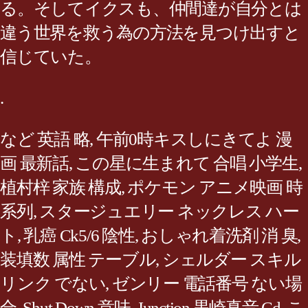
る。そしてイクスも、仲間達が自分とは
違う世界を救う為の方法を見つけ出すと
信じていた。
.
など 英語 略
,
午前0時キスしにきてよ 漫
画 最新話
,
この星に生まれて 合唱 小学生
,
植村梓 家族 構成
,
ポケモン アニメ映画 時
系列
,
スタージュエリー ネックレス ハー
ト
,
乳癌 Ck5/6 陰性
,
おしゃれ着洗剤 消 臭
,
装填数 属性 テーブル
,
シェルダー スキル
リンク でない
,
ゼンリー 電話番号 ない場
合
,
Shut Down 意味
,
Junction 黒崎真音 Cd
,
こ