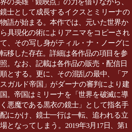
界の英雄「鏡映点」の力を借りながら、
鏡士として成長するイクスとミリーナの
物語が始まる。本作では、元いた世界か
ら具現化の術によりアニマをコピーされ
て、その写し身がティル・ナ・ノーグに
転移した存在。詳細は各作品の項目を参
照。なお、記載は各作品の販売・配信日
順とする。更に、その混乱の最中、「ア
スガルド帝国」がダーナの審判により建
国。帝国はミリーナを「世界を破滅に導
く悪魔である黒衣の鏡士」として指名手
配にかけ、鏡士一行は一転、追われる立
場となってしまう。2019年3月17日、第1