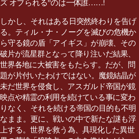
ズ オブられる”のは一体誰……!
しかし、それはある日突然終わりを告げ
る。ティル・ナ・ノーグを滅びの危機か
ら守る鏡の盾「アイギス」が崩壊、その
破片が流星群となって降り注いだ結果、
世界各地に大被害をもたらす。だが、問
題が片付いたわけではない。魔鏡結晶が
未だ世界を侵食し、アスガルド帝国が鏡
映点や精霊の利用を続けている事に変わ
りなく、それを続ける帝国の目的も不明
なまま。更に、戦いの中で新たな謎も浮
上する。世界を救う為、具現化した異世