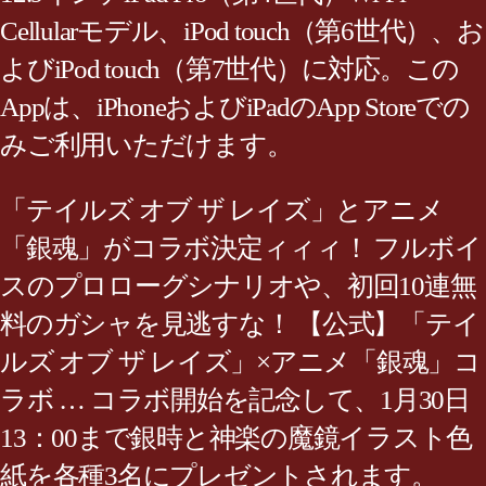
Cellularモデル、iPod touch（第6世代）、お
よびiPod touch（第7世代）に対応。この
Appは、iPhoneおよびiPadのApp Storeでの
みご利用いただけます。
「テイルズ オブ ザ レイズ」とアニメ
「銀魂」がコラボ決定ィィィ！ フルボイ
スのプロローグシナリオや、初回10連無
料のガシャを見逃すな！ 【公式】「テイ
ルズ オブ ザ レイズ」×アニメ「銀魂」コ
ラボ … コラボ開始を記念して、1月30日
13：00まで銀時と神楽の魔鏡イラスト色
紙を各種3名にプレゼントされます。