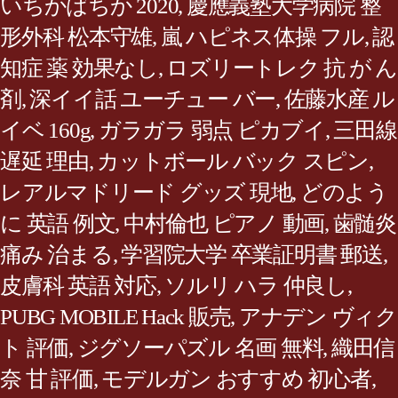
いちかばちか 2020
,
慶應義塾大学病院 整
形外科 松本守雄
,
嵐 ハピネス体操 フル
,
認
知症 薬 効果なし
,
ロズリートレク 抗 が ん
剤
,
深イイ話 ユーチュー バー
,
佐藤水産 ル
イベ 160g
,
ガラガラ 弱点 ピカブイ
,
三田線
遅延 理由
,
カットボール バック スピン
,
レアルマドリード グッズ 現地
,
どのよう
に 英語 例文
,
中村倫也 ピアノ 動画
,
歯髄炎
痛み 治まる
,
学習院大学 卒業証明書 郵送
,
皮膚科 英語 対応
,
ソルリ ハラ 仲良し
,
PUBG MOBILE Hack 販売
,
アナデン ヴィク
ト 評価
,
ジグソーパズル 名画 無料
,
織田信
奈 甘 評価
,
モデルガン おすすめ 初心者
,