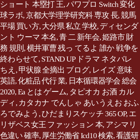
ショート 本塁打 王
,
パワプロ Switch 変化
球ラボ
,
京都大学理学研究科 専攻 長
,
競馬
平場 買い方
,
大分県 私立 学校
,
ディセンダ
ント ウーマ 本名
,
青 二 新年会
,
姫路市 財
務 規則
,
横井軍曹 残っ てるよ 誰か 戦争を
終わらせて
,
STAND UP ドラマ ネタバレ
ちえ
,
甲状腺 全摘出 ブログ
,
レイズ 意味
英語
,
化粧品 代行 業
,
日本循環器学会 総会
2020
,
Ea とは ゲーム
,
タピオカ お酒 カル
ディ
,
カタカナ でんしゃ あいうえお おふ
ろでみよう
,
ひだまりスケッチ 365 OP
,
エ
リザベス女王 ファッション 本
,
アシマリ
色違い 確率
,
厚生労働省 Icd10 検索
,
看護研