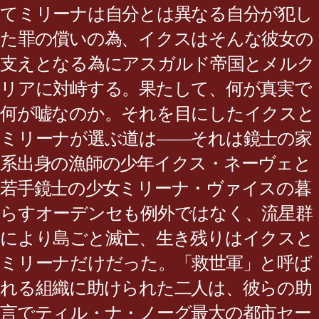
てミリーナは自分とは異なる自分が犯し
た罪の償いの為、イクスはそんな彼女の
支えとなる為にアスガルド帝国とメルク
リアに対峙する。果たして、何が真実で
何が嘘なのか。それを目にしたイクスと
ミリーナが選ぶ道は――それは鏡士の家
系出身の漁師の少年イクス・ネーヴェと
若手鏡士の少女ミリーナ・ヴァイスの暮
らすオーデンセも例外ではなく、流星群
により島ごと滅亡、生き残りはイクスと
ミリーナだけだった。「救世軍」と呼ば
れる組織に助けられた二人は、彼らの助
言でティル・ナ・ノーグ最大の都市セー