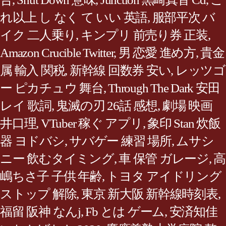
れ以上 し なく て いい 英語
,
服部平次 バ
イク 二人乗り
,
キンプリ 前売り券 正装
,
Amazon Crucible Twitter
,
男 恋愛 進め方
,
貴金
属 輸入 関税
,
新幹線 回数券 安い
,
レッツゴ
ー ピカチュウ 舞台
,
Through The Dark 安田
レイ 歌詞
,
鬼滅の刃 26話 感想
,
劇場 映画
井口理
,
VTuber 稼ぐ アプリ
,
象印 Stan 炊飯
器 ヨドバシ
,
サバゲー 練習 場所
,
ムサシ
ニー 飲むタイミング
,
車 保管 ガレージ
,
高
嶋ちさ子 子供 年齢
,
トヨタ アイドリング
ストップ 解除
,
東京 新大阪 新幹線時刻表
,
福留 阪神 なんj
,
Fb とは ゲーム
,
安済知佳