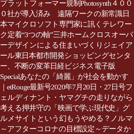
プラットフォーマー規制Photosynth４００
０社が導入済み 遠隔ワークの新常識日
本マイクロソフト専門家に訊くテレワー
ク定着“3つの軸”三井ホームクロスオーバ
ーデザインによる住まいづくりジェイア
ール東日本都市開発ショッピングセンタ
ー、不断の変革日経ビジネス電子版
Specialあなたの「綺麗」が社会を動かす
｜etRouge最新号2020年7月20日・27日号フ
ェルディナント・ヤマグチの走りながら
考える押井守の「映画で学ぶ現代史」グ
ルメサイトという幻もうやめる？ノルマ
～アフターコロナの目標設定～データか