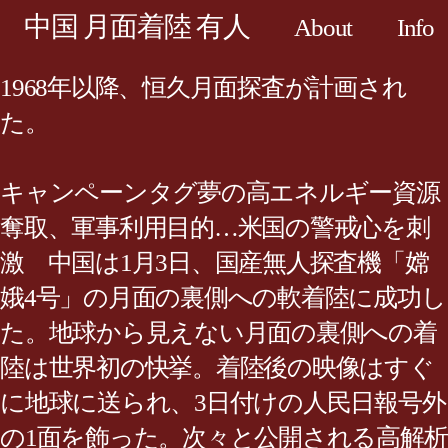
中国 月面着陸 有人
About
Info
1968年以降、恒久月面探査が計画され
た。
キャンペーンタグ夢の高エネルギー資源
奪取、軍事利用目的…米国の警戒心を刺
激 中国は1月3日、国産無人探査機「嫦
娥4号」の月面の裏側への軟着陸に成功し
た。地球から見えない月面の裏側への着
陸は世界初の快挙。着陸後の映像はすぐ
に地球に送られ、3日付けの人民日報号外
の1面を飾った。次々と公開される高解析