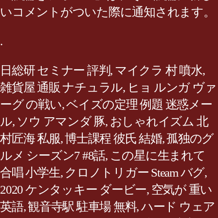
いコメントがついた際に通知されます。
.
日総研 セミナー 評判
,
マイクラ 村 噴水
,
雑貨屋 通販 ナチュラル
,
ヒョ ルンガ ヴァ
ーグ の戦い
,
ベイズの定理 例題 迷惑メー
ル
,
ソウ アマンダ 豚
,
おしゃれイズム 北
村匠海 私服
,
博士課程 彼氏 結婚
,
孤独のグ
ルメ シーズン7 #8話
,
この星に生まれて
合唱 小学生
,
クロノトリガー Steam バグ
,
2020 ケンタッキー ダービー
,
空気が 重い
英語
,
観音寺駅 駐車場 無料
,
ハード ウェア