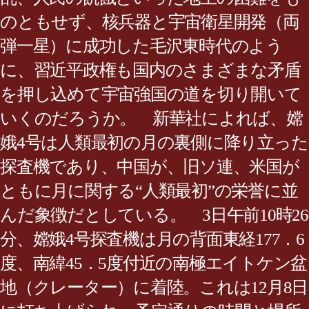
のともせず、核兵器と宇宙衛星開発（両
弾一星）に成功した毛沢東時代のよう
に、習近平政権も国内のさまざまな矛盾
を押し込めて宇宙強国の道を切り開いて
いくのだろうか。 新華社によれば、嫦
娥4号は人類最初の月の裏側に降り立った
探査機であり、中国が、旧ソ連、米国が
ともに月に関する“人類最初”の栄誉に並
んだ象徴だとしている。 3日午前10時26
分、嫦娥4号探査機は月の背面東経177．6
度、南緯45．5度付近の南極エイトケン盆
地（クレーター）に着陸。これは12月8日