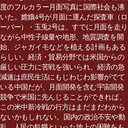
度のフルカラー月面写真に国際社会も沸
いた。嫦娥4号が月面に運んだ探査車（ロ
ーバー）・玉兎2号は、すでに月面を走り
ながら中性子線量や地形、地質調査を開
始、ジャガイモなどを植える計画もある
らしい。経済・貿易分野では米国からの
厳しい圧力に苦戦を強いられ、経済の急
減速は庶民生活にもじわじわ影響がでて
いる中国だが、月面開発を含む宇宙開発
競争で米国に先んじることができれば、
この米中新冷戦の行方はまだまだわから
ないかもしれない。国内の政治不安や動
乱、人民の飢餓といった地上の困難をも