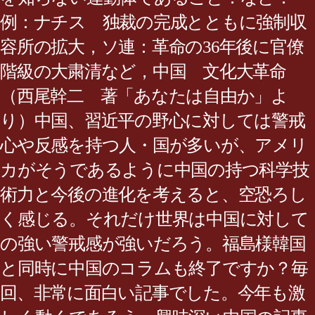
例：ナチス 独裁の完成とともに強制収
容所の拡大，ソ連：革命の36年後に官僚
階級の大粛清など，中国 文化大革命
（西尾幹二 著「あなたは自由か」よ
り）中国、習近平の野心に対しては警戒
心や反感を持つ人・国が多いが、アメリ
カがそうであるように中国の持つ科学技
術力と今後の進化を考えると、空恐ろし
く感じる。それだけ世界は中国に対して
の強い警戒感が強いだろう。福島様韓国
と同時に中国のコラムも終了ですか？毎
回、非常に面白い記事でした。今年も激