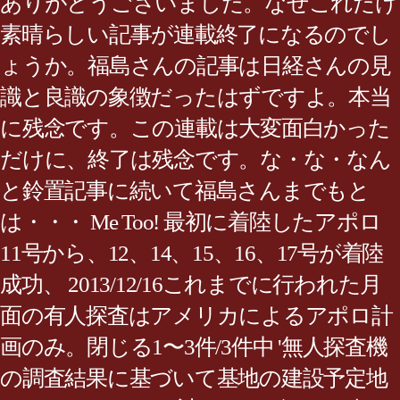
ありがとうございました。なぜこれだけ
素晴らしい記事が連載終了になるのでし
ょうか。福島さんの記事は日経さんの見
識と良識の象徴だったはずですよ。本当
に残念です。この連載は大変面白かった
だけに、終了は残念です。な・な・なん
と鈴置記事に続いて福島さんまでもと
は・・・ Me Too! 最初に着陸したアポロ
11号から、12、14、15、16、17号が着陸
成功、 2013/12/16これまでに行われた月
面の有人探査はアメリカによるアポロ計
画のみ。閉じる1〜3件/3件中 '無人探査機
の調査結果に基づいて基地の建設予定地