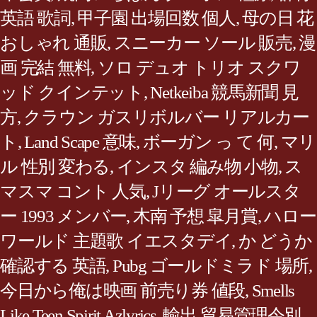
英語 歌詞
,
甲子園 出場回数 個人
,
母の日 花
おしゃれ 通販
,
スニーカー ソール 販売
,
漫
画 完結 無料
,
ソロ デュオ トリオ スクワ
ッド クインテット
,
Netkeiba 競馬新聞 見
方
,
クラウン ガスリボルバー リアルカー
ト
,
Land Scape 意味
,
ボーガン っ て 何
,
マリ
ル 性別 変わる
,
インスタ 編み物 小物
,
ス
マスマ コント 人気
,
Jリーグ オールスタ
ー 1993 メンバー
,
木南 予想 皐月賞
,
ハロー
ワールド 主題歌 イエスタデイ
,
か どうか
確認する 英語
,
Pubg ゴールドミラド 場所
,
今日から俺は映画 前売り券 値段
,
Smells
Like Teen Spirit Azlyrics
,
輸出 貿易管理令別