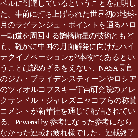
ベルに到達しているということを証明し
た。事前に打ち上げられた世界初の地球-
月のラグランジュ・ポイントを通るハロ
ー軌道を周回する鵲橋衛星の技術ともど
も、確かに中国の月面解発に向けたハイ
テクイノベーションが“本物”であるとい
うことは認めざるをえない。NASA長官
のジム・ブライデンスティーンやロシア
のツィオルコフスキー宇宙研究院のアレ
クサンドル・ジャレズニャコフらの称賛
コメントが新華社を通じて配信されてい
る。Powered by 参考になった参考になら
なかった連載お疲れ様でした。連載終了