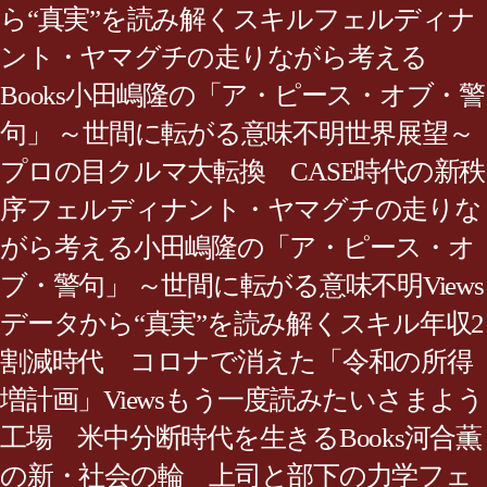
ら“真実”を読み解くスキルフェルディナ
ント・ヤマグチの走りながら考える
Books小田嶋隆の「ア・ピース・オブ・警
句」 ～世間に転がる意味不明世界展望～
プロの目クルマ大転換 CASE時代の新秩
序フェルディナント・ヤマグチの走りな
がら考える小田嶋隆の「ア・ピース・オ
ブ・警句」 ～世間に転がる意味不明Views
データから“真実”を読み解くスキル年収2
割減時代 コロナで消えた「令和の所得
増計画」Viewsもう一度読みたいさまよう
工場 米中分断時代を生きるBooks河合薫
の新・社会の輪 上司と部下の力学フェ