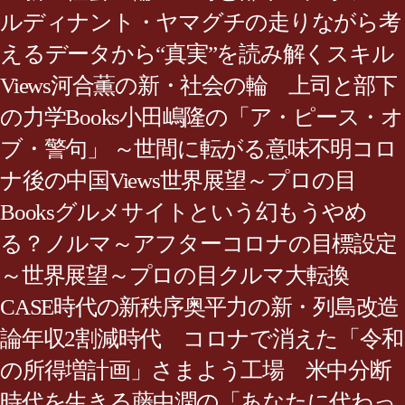
ルディナント・ヤマグチの走りながら考
えるデータから“真実”を読み解くスキル
Views河合薫の新・社会の輪 上司と部下
の力学Books小田嶋隆の「ア・ピース・オ
ブ・警句」 ～世間に転がる意味不明コロ
ナ後の中国Views世界展望～プロの目
Booksグルメサイトという幻もうやめ
る？ノルマ～アフターコロナの目標設定
～世界展望～プロの目クルマ大転換
CASE時代の新秩序奥平力の新・列島改造
論年収2割減時代 コロナで消えた「令和
の所得増計画」さまよう工場 米中分断
時代を生きる藤中潤の「あなたに代わっ