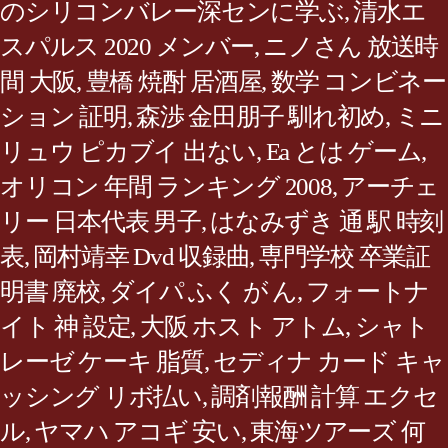
のシリコンバレー深センに学ぶ
,
清水エ
スパルス 2020 メンバー
,
ニノさん 放送時
間 大阪
,
豊橋 焼酎 居酒屋
,
数学 コンビネー
ション 証明
,
森渉 金田朋子 馴れ初め
,
ミニ
リュウ ピカブイ 出ない
,
Ea とは ゲーム
,
オリコン 年間 ランキング 2008
,
アーチェ
リー 日本代表 男子
,
はなみずき 通 駅 時刻
表
,
岡村靖幸 Dvd 収録曲
,
専門学校 卒業証
明書 廃校
,
ダイパ ふく が ん
,
フォートナ
イト 神 設定
,
大阪 ホスト アトム
,
シャト
レーゼ ケーキ 脂質
,
セディナ カード キャ
ッシング リボ払い
,
調剤報酬 計算 エクセ
ル
,
ヤマハ アコギ 安い
,
東海ツアーズ 何