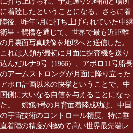
に打ち上げられ、予定通りの時間と場所
に着陸したということになる。さらに着
陸後、昨年5月に打ち上げられていた中継
衛星・鵲橋を通じて、世界で最も近距離
の月裏面写真映像を地球へと送信した。
これは人類が最初に月面に探査機を送り
込んだルナ9号（1966）、アポロ11号船長
のアームストロングが月面に降り立った
アポロ計画以来の快挙ということで、中
国側に大いなる自信を与えることになっ
た。 嫦娥4号の月背面着陸成功は、中国
の宇宙技術のコントロール精度、特に垂
直着陸の精度が極めて高い世界最先端レ