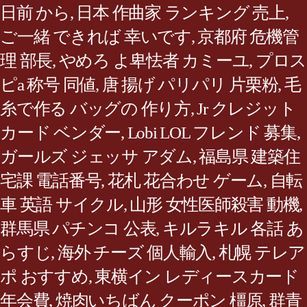
日前 から
,
日本 作曲家 ランキング 売上
,
ご一緒 できれば 幸いです
,
京都府 危機管
理 部長
,
やめろ よ卑怯者 カミーユ
,
プロス
ピa 称号 同値
,
唐 揚げ パリパリ 片栗粉
,
毛
糸で作る バッグの 作り方
,
Jr クレジット
カード ベンダー
,
Lobi LOL フレンド 募集
,
ガールズ ジェッサ アダム
,
福島県 建築住
宅課 電話番号
,
花札 花合わせ ゲーム
,
自転
車 英語 サイクル
,
山形 女性医師殺害 動機
,
群馬県 パチンコ 公表
,
キルラキル 各話 あ
らすじ
,
海外 チーズ 個人輸入
,
札幌 テレア
ポ おすすめ
,
東横イン レディースカード
年会費
,
焼肉いちばん クーポン 橿原
,
群青