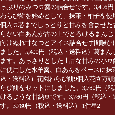
っぷりのみつ豆羹の詰合せです。3,45
わらび餅を始めとして、抹茶・柚子を使用
個入豆芯までしっとりと甘みを含ませた舌
らかい白あんが舌の上でとろけるまんじゅ
向けぬれ甘なつとアイス詰合せ手間暇か
ました。5,400円（税込・送料込）葛
ます。あっさりとした上品な甘みの小豆餡
に使用した水羊羹、白あんをベースに抹茶
込・送料込）花園わらび餅9個入花園万
らび餅をセットにしました。3,780円
けるような甘納豆です。3,780円（税
す。3,780円（税込・送料込） 1件星2