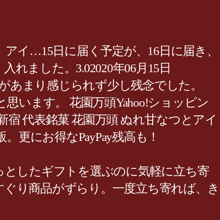
日に届き、アイ…15日に届く予定が、16日に届き、
た。3.02020年06月15日
存在感があまり感じられず少し残念でした。
たいと思います。 花園万頭Yahoo!ショッピン
京新宿 代表銘菓 花園万頭 ぬれ甘なつとアイ
。更にお得なPayPay残高も！
っとしたギフトを選ぶのに気軽に立ち寄
すぐり商品がずらり。一度立ち寄れば、き