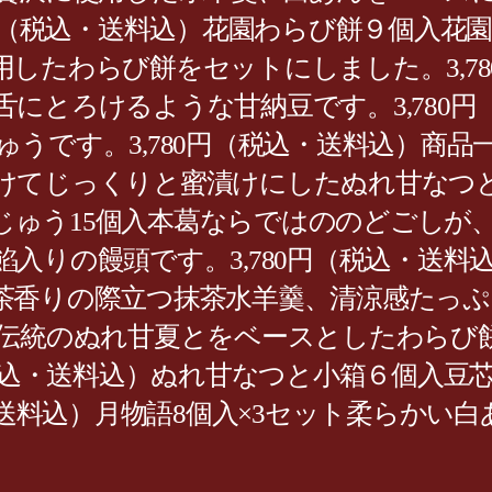
6円（税込・送料込）花園わらび餅９個入
したわらび餅をセットにしました。3,7
にとろけるような甘納豆です。3,780円
うです。3,780円（税込・送料込）商品
けてじっくりと蜜漬けにしたぬれ甘なつ
まんじゅう15個入本葛ならではののどごし
入りの饅頭です。3,780円（税込・送料
香りの際立つ抹茶水羊羹、清涼感たっぷり
頭伝統のぬれ甘夏とをベースとしたわらび
（税込・送料込）ぬれ甘なつと小箱６個入
込・送料込）月物語8個入×3セット柔らか