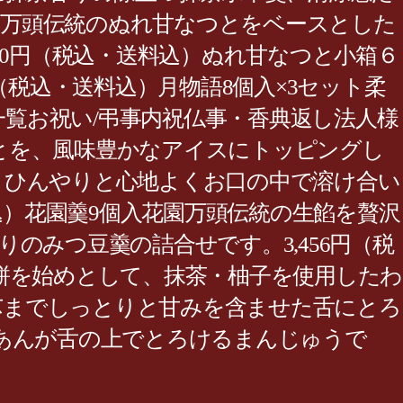
花園万頭伝統のぬれ甘なつとをベースとした
80円（税込・送料込）ぬれ甘なつと小箱６
（税込・送料込）月物語8個入×3セット柔
一覧お祝い/弔事内祝仏事・香典返し法人様
とを、風味豊かなアイスにトッピングし
が、ひんやりと心地よくお口の中で溶け合い
込）花園羹9個入花園万頭伝統の生餡を贅沢
のみつ豆羹の詰合せです。3,456円（税
餅を始めとして、抹茶・柚子を使用したわ
豆芯までしっとりと甘みを含ませた舌にとろ
い白あんが舌の上でとろけるまんじゅうで