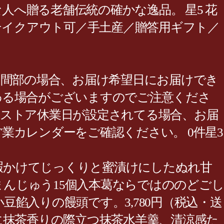
人へ贈る老舗伝統の確かな逸品。 星5 花
付可／テイクアウト可／手土産／贈答用ギフト／
一部山間部の場合、お届け希望日にお届けでき
わる場合がございますのでご注意くださ
※ストア休業日が設定されてる場合、お届
カレンダーをご確認ください。 0件星3
間暇かけてじっくりと蜜漬けにしたぬれ甘
まんじゅう15個入本葛ならではののどごし
餡入りの饅頭です。3,780円（税込・送
に抹茶香りの際立つ抹茶水羊羹、清涼感た