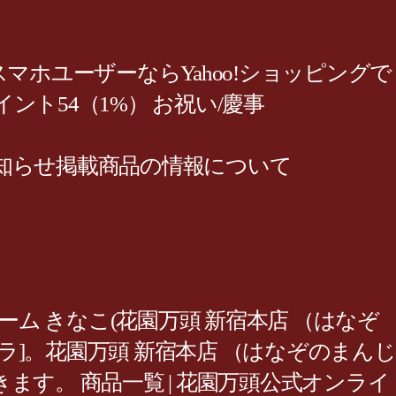
スマホユーザーならYahoo!ショッピングで
イント54（1%） お祝い/慶事
のお知らせ掲載商品の情報について
リーム きなこ(花園万頭 新宿本店 （はなぞ
ラ]。花園万頭 新宿本店 （はなぞのまんじ
す。 商品一覧 | 花園万頭公式オンライ