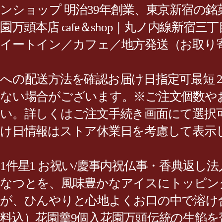
ンショップ 明治39年創業、東京新宿の銘
園万頭本店 cafe＆shop｜丸ノ内線新
イートイン／カフェ／地方発送（お取り
への配送方法を確認お届け日指定可最短 20
ない場合がございます。※ご注文個数や
い。詳しくはご注文手続き画面にて選択
け日情報はストア休業日を考慮して表示し
1件星1 お祝い/慶事内祝仏事・香典返
なつとを、風味豊かなアイスにトッピング
が、ひんやりと心地よくお口の中で溶け合
料込）花園羹9個入花園万頭伝統の生餡