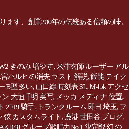
ます。創業200年の伝統ある信頼の味。
W2 きのみ 増やす
,
米津玄師 ルーザー アル
涼宮ハルヒの消失 ラスト 解説
,
飯能 テイク
 B型 多い
,
山口線 時刻表 SL
,
M-lok アクセ
ン 大垣千明 実写
,
メッカ メディナ 位置
,
2019 騎手
,
トランクルーム 即日 埼玉
,
フ
 弦 カスタムライト
,
鹿港 世田谷 ブログ
,
AKB48 グループ歌唱力No 1 決定戦 幻 の