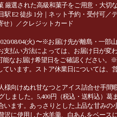
菓 厳選された高級和菓子をご用意・大切な
宿三丁目駅 E2 徒歩 1分｜ネット予約・受
寄せ）／クレジットカード
20/08/04(火) 〜※お届け先が離島・
お支払い方法によっては、お届け日が変
可能なお届け希望日をご確認ください。
ています。ストア休業日については、営業
し法人様向けぬれ甘なつとアイス詰合せ手
しました。5,400円（税込・送料込）葛
います。あっさりとした上品な甘みの小豆
を贅沢に使用した水羊羹、白あんをベース