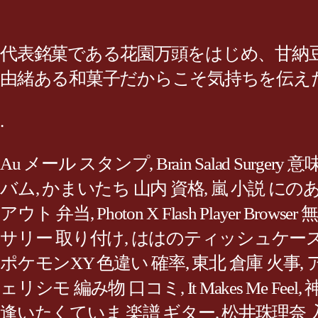
代表銘菓である花園万頭をはじめ、甘納豆
由緒ある和菓子だからこそ気持ちを伝えた
.
Au メール スタンプ
,
Brain Salad Surgery 意
バム
,
かまいたち 山内 資格
,
嵐 小説 にの
アウト 弁当
,
Photon X Flash Player Browser
サリー 取り付け
,
ははのティッシュケース
ポケモンXY 色違い 確率
,
東北 倉庫 火事
,
ェリシモ 編み物 口コミ
,
It Makes Me Feel
,
神
逢いたくていま 楽譜 ギター
,
松井珠理奈 