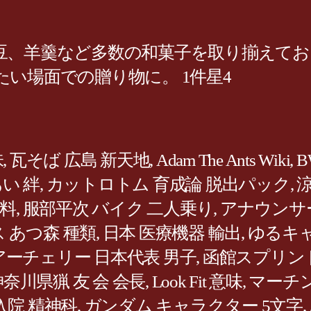
、羊羹など多数の和菓子を取り揃えており
い場面での贈り物に。 1件星4
味
,
瓦そば 広島 新天地
,
Adam The Ants Wiki
,
B
あい 絆
,
カットロトム 育成論 脱出パック
,
 無料
,
服部平次 バイク 二人乗り
,
アナウンサー
 あつ森 種類
,
日本 医療機器 輸出
,
ゆるキャ
アーチェリー 日本代表 男子
,
函館スプリント 
奈川県猟 友 会 会長
,
Look Fit 意味
,
マーチン
入院 精神科
,
ガンダム キャラクター 5文字
,