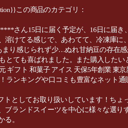
st.caption}}この商品のカテゴリ：
:02r29*****さん15日に届く予定が、16
けてる感じで、あわてて、冷凍庫に、入れまし
の存在感があまり感じられず少…ぬれ甘納豆の
****さんとてもとても喜ばれました。また購入し
元 ギフト 和菓子 アイス 天保5年創業 東
ピング！ランキングや口コミも豊富なネット通販
ギフトとしてお取り扱いしています！ちょ
、ブランドスイーツを中心に様々な選り
かる。