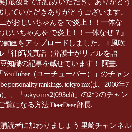
) 最後までお読みいただき、ありがとう
応援していただきありがとうございます。
栄二がおじいちゃんを で炎上！！一体な
がおじいちゃんを で炎上！！一体なぜ？』
動画をアップロードしました。 1 風吹
.. 私のチャンネル「律師説真話（弁護士がリアルを語
期に法律豆知識の記事を載せています！ 阿畫.
ouTuber（ユーチューバー）」のチャン
ity rankings. tokyo mxは、2006年7
、「tokyo mx2(093ch)」の2つのチャン
になる方法 DeerDeer 部長.
購読者に加わりましょう 里崎チャンネル