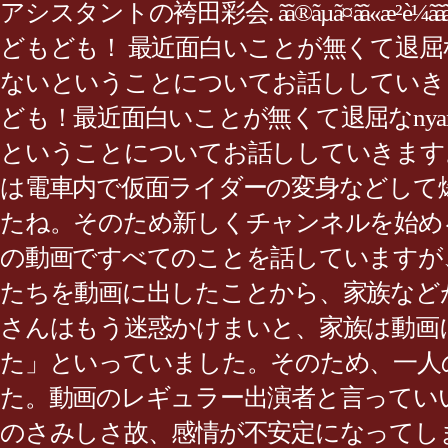
アシスタントの袴田彩会. ãã®ãµã¤ãã«æ²è¼ããã¦ãã
どもども！ 最近面白いことが無くて退屈なn
ないということについてお話ししていき
ども！最近面白いことが無くて退屈なnyan
ということについてお話ししていきます
は電車内で仮面ライダーの変身などして
たね。そのため新しくチャンネルを始め
の動画ですべてのことを話していますが
たちを動画に出したことから、家族など
さんはもう迷惑かけまいと、家族は動画
た」といっていました。そのため、一人
た。動画のレギュラー出演者と言ってい
のさみしさ故、感情が不安定になってし