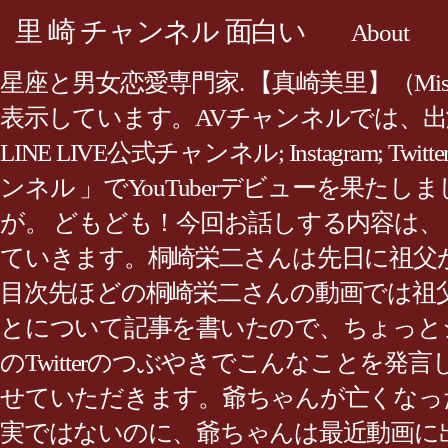
里 崎 チャンネル 面白い
About
星座と男女恋愛専門家. 【真崎美里】（Misato M
表示しています。AVチャンネルでは、出
LINE LIVE公式チャンネル; Instagram; T
ンネル 」でYouTuberデビューを果
が。 どもども！今回お話しする内容は
ていきます。桐崎栄二さんは先日に祖父
目次先ほどの桐崎栄二さんの動画では祖
とについて記事を書いたので、ちょっと
のTwitterのつぶやきでこんなことを
せていただきます。爺ちゃんが亡くなっ
実ではないのに、爺ちゃんは最近動画に