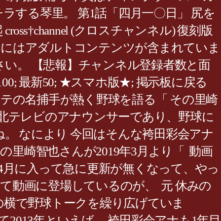
チラする琴里。 第1話「四月一〇日」 尻を
channel (クロスチャンネル) 復刻版
のサイトにはアダルトコンテンツが含まれていま
さい。 【悲報】チャンネル登録者数と面
0; 最新50; ★スマホ版★; 掲示板に戻る
ロッテの名捕手が熱く野球を語る「 その里崎
北テレビのアナウンサーであり、野球に
。 なにより 今回はそんな袴田彩会アナ
里崎智也さんが2019年3月より「 動画
4月に入って急に更新が無くなって、やっ
て動画に登場しているのが、 元 休みの
の横で野球トークを繰り広げていま
2013年といえば、 袴田彩会アナも1年目