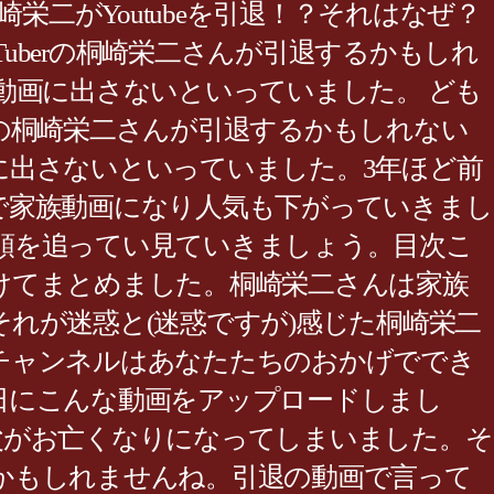
­è»¢è¼ãç¦ãã¾ãã 桐崎栄二がYoutubeを引退！？それはなぜ？
uTuberの桐崎栄二さんが引退するかもしれ
動画に出さないといっていました。 ども
berの桐崎栄二さんが引退するかもしれない
に出さないといっていました。3年ほど前
で家族動画になり人気も下がっていきまし
順を追ってい見ていきましょう。目次こ
けてまとめました。桐崎栄二さんは家族
れが迷惑と(迷惑ですが)感じた桐崎栄二
チャンネルはあなたたちのおかげででき
日にこんな動画をアップロードしまし
父がお亡くなりになってしまいました。そ
かもしれませんね。引退の動画で言って