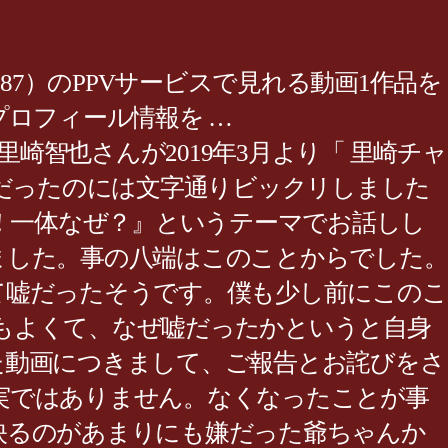
:58 H:87）のPPVサービスで見れる動画1作品を
ロフィール情報を …
9:14. その里崎智也さんが2019年3月より「 里崎チャ
ョコだったのには文字通りビックリしました
！！一体なぜ？』というテーマでお話しし
ました。事の八端はこのことからでした。
て嘘だったそうです。僕も少し前にこのこ
もよくて、なぜ嘘だったかというと自身
稿した動画につきまして、ご報告とお詫びをさ
実ではありません。なくなったことが事
映るのがあまりにも嫌だった爺ちゃんか