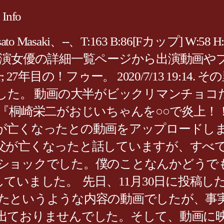
Info
asaki、--、T:163 B:86[Fカップ] W
演女優の詳細一覧ページから出演動画やプ
witter; 27年目の！フゥー。 2020/7/13 1
たしました。 動画の大半がビックリマンチ
、『桐崎栄二がおじいちゃんを○○で炎上
が亡くなったとの動画をアップロードし
父が亡くなったと話していますが、すべ
ショックでした。僕のことなんかどうで
発言していました。 先日、11月30日に投
たというような内容の動画でしたが、事
出ておりませんでした。そして、動画に