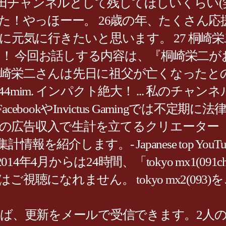
チャンネルとして残してほしいくらい(笑
した！やっほーー。 26歳の年、たくさん
に元気に行きたいと思います。 27 桐崎
です！ 今回お話しする内容は、『桐崎栄二
崎栄二さんは先日に祖父が亡くなったとの
.90 id:siut44mim. インパクト絶大！ .
bookやInvictus Gamingでは不定
その広告収入で生計を立てるクリエーター「Y
 Japanese top YouTube personal
からは24時間、「tokyo mx1(091ch)」
なれません。 tokyo mx2(093)をご覧
ば、更新をメールで受信できます。2人の