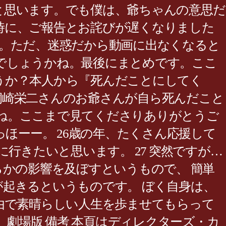
と思います。でも僕は、爺ちゃんの意思だ
時に、ご報告とお詫びが遅くなりました
した。ただ、迷惑だから動画に出なくなると
でしょうかね。最後にまとめです。ここ
うか？本人から『死んだことにしてく
桐崎栄二さんのお爺さんが自ら死んだこと
ね。ここまで見てくださりありがとうご
ほーー。 26歳の年、たくさん応援して
行きたいと思います。 27 突然ですが…
らかの影響を及ぼすというもので、 簡単
起きるというものです。 ぼく自身は、
由で素晴らしい人生を歩ませてもらって
｜ 劇場版 備考 本頁はディレクターズ・カ