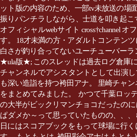
ット版の内容のため、一部tv未放送の場面
振りパンチラしながら、士道を叩き起こす琴里。
オフィシャルwebサイト cross†cha
す。 18才未満の方・アダルトコンテン
白さが釣り合ってないユーチューバーランキング作っ
★ula版★; このスレッドは過去ログ倉庫
チャンネルでアシスタントとして出演し
も深い造詣を持つ袴田アナ。 里崎チャン
をまとめてみました。 かつて千葉ロッテ
の大半がビックリマンチョコだったのに
ぱダメか～って思っていたものの、、、 
日にはスコアブックをもって球場に行く
す。 もともとは 袴田彩会アナは もとも