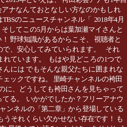
彩会アナなんておとなしい方なのかもしれ
TBSのニュースチャンネル「 2018年4月
。 そしてこの5月からは葉加瀬マイさんと
い！ 野球知識があるからこそ、 視聴者と
ので、安心してみていられます。 それ
まれています。 もはや見どころの1つで
さんには でもそんな親父たちに囲まれな
チェックですね。 里崎チャンネルの袴田
ゃ濃いのに、どうしても袴田さんを見ちゃって
ってる。 いかがでしたか？フリーアナウ
崎チャンネルの「第二章」から登場している
もうそれくらい欠かせない存在です！ も