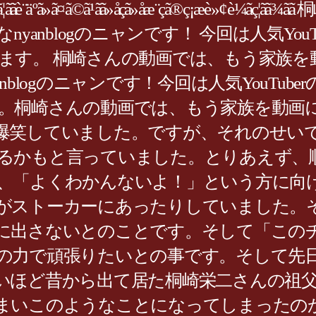
è¨äºã»ã¤ã©ã¹ãã»åçã»åæ¨ç­ã®ç¡æ
yanblogのニャンです！ 今回は人気Yo
ます。 桐崎さんの動画では、もう家族を
blogのニャンです！今回は人気YouTu
。桐崎さんの動画では、もう家族を動画
爆笑していました。ですが、それのせい
るかもと言っていました。とりあえず、
、「よくわかんないよ！」という方に向
がストーカーにあったりしていました。そ
に出さないとのことです。そして「この
の力で頑張りたいとの事です。そして先
いほど昔から出て居た桐崎栄二さんの祖
まいこのようなことになってしまったの