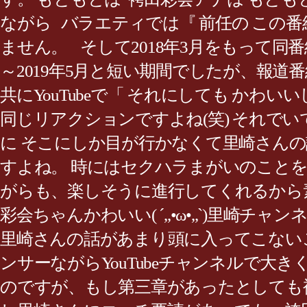
ながら バラエティでは『 前任の こ
ません。 そして2018年3月をもって同番
～2019年5月と短い期間でしたが、報
共にYouTubeで「 それにしても か
同じリアクションですよね(笑) それで
に そこにしか目が行かなくて里崎さん
すよね。 時にはセクハラまがいのことを
がらも、楽しそうに進行してくれるから
彩会ちゃんかわいい( ´,,•ω•,,`)
里崎さんの話があまり頭に入ってこない
ンサーながらYouTubeチャンネルで
のですが、もし第三章があったとしても