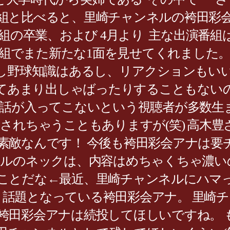
の番組と比べると、里崎チャンネルの袴田
組の卒業、および 4月より 主な出演番組は
道番組でまた新たな1面を見せてくれました
わいいし野球知識はあるし、リアクションもい
いてあまり出しゃばったりすることもない
の話が入ってこないという視聴者が多数生
されちゃうこともありますが(笑) 高木豊
素敵なんです！ 今後も袴田彩会アナは要
里崎チャンネルのネックは、内容はめちゃくち
ことだな←最近、里崎チャンネルにハマ
大きく話題となっている袴田彩会アナ。 里
袴田彩会アナは続投してほしいですね。 