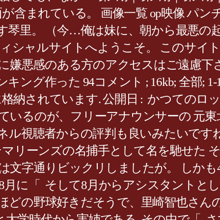
が含まれている。 画像一覧 op映像 パン
 （今…俺は妹に、朝から最悪の起 cross†
nnel オフィシャルサイトへようこそ。 こ
ツに嫌悪感のある方のアクセスはご遠慮下
た 94コメント ; 16kb; 全部; 1-10
に格納されています. 公開日 : かつての
ているのが、フリーアナウンサーの 元東
ネル視聴者からの評判も良いみたいですね
マリーンズの名捕手として名を馳せた その
は文字通りビックリしましたが。 しかも
8月に「 そして8月からアシスタントとし
ほどの野球好きだそうで、里崎智也さん
と大学時代から実姉である その中で「 さて