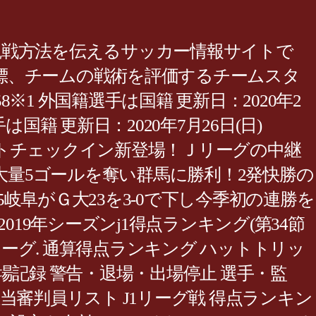
ーの観戦方法を伝えるサッカー情報サイトで
標、チームの戦術を評価するチームスタ
8※1 外国籍選手は国籍 更新日：2020年2
選手は国籍 更新日：2020年7月26日(日)
00リモートチェックイン新登場！Ｊリーグの中継
金沢が大量5ゴールを奪い群馬に勝利！2発快勝の
:05岐阜がＧ大23を3-0で下し今季初の連勝を
19年シーズンj1得点ランキング(第34節
. jリーグ. 通算得点ランキング ハットトリッ
出場記録 警告・退場・出場停止 選手・監
当審判員リスト J1リーグ戦 得点ランキン