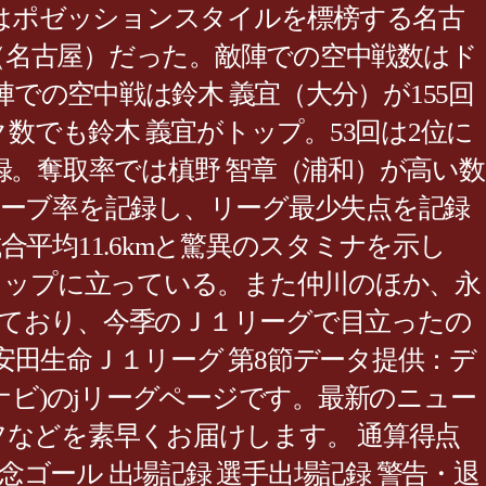
数はポゼッションスタイルを標榜する名古
チ（名古屋）だった。敵陣での空中戦数はド
での空中戦は鈴木 義宜（大分）が155回
数でも鈴木 義宜がトップ。53回は2位に
録。奪取率では槙野 智章（浦和）が高い数
セーブ率を記録し、リーグ最少失点を記録
合平均11.6kmと驚異のスタミナを示し
トップに立っている。また仲川のほか、永
入っており、今季のＪ１リーグで目立ったの
田生命Ｊ１リーグ 第8節データ提供：デ
ナビ)のjリーグページです。最新のニュー
などを素早くお届けします。 通算得点
念ゴール 出場記録 選手出場記録 警告・退