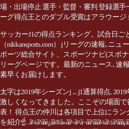
場・出場停止 選手・監督・審判 登録選手
ーグ得点王とのダブル受賞はアラウージョとマルキーニ
サッカーJ1の得点ランキング。試合日ご
（nikkansports.com） jリー
ポーツ総合サイト、スポーツナビ(スポナビ
リーグページです。最新のニュース､速
素早くお届けします。
太字は2019年シーズンj ... j1通算得
激しくなってきました。ここぞの場面で欲
表！ 得点王の仲川は各項目で上位にランク
を紹介☝. ã¼ã³ããè¿ãã®ã»ãã³-ã¤ã¬ãã³ã