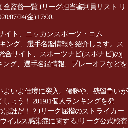
 全監督一覧 Jリーグ担当審判員リスト リ
4(金) 17:00.
スサイト、ニッカンスポーツ・コム
ールランキング、選手名鑑情報を紹介します。ス
総合サイト、スポーツナビ(スポナビ)のj
キング、選手名鑑情報、プレーオフなどを
1リーグもいよいよ佳境に突入。優勝や、残留争いが
う！ 2019J1個人ランキングを発
くのは誰だ！？Jリーグ屈指のストライカー
¯ã«ï¼«ãµã³ã¯ã¹ã§ï¼ 新型コロナウイルス感染症に関するJリーグ公式検査