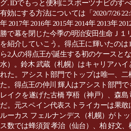
グ. IDでもっと便利にスポーツナビのすべての
有効にする方法については「2020/7/26 22:5
年 2017年 2016年 2015年 2014年 2013年 20
勝で幕を閉じた今季の明治安田生命Ｊ１リ
を紹介していこう。得点王に輝いたのは1
ら2人の得点王が誕生する初のケースとな
水）。鈴木 武蔵（札幌）はキャリアハイ
れた。アシスト部門でトップは唯一、二
た。得点王の仲川 輝人はアシスト部門で
レイクを遂げた古橋 亨梧（神戸）、森島
だ。元スペイン代表ストライカーは果敢
ルーカス フェルナンデス（札幌）がトッ
ス数では蜂須賀 孝治（仙台）、柏 好文、