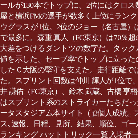
ールが130本でトップに。2位にはクロ
屋と横浜FMの選手が数多く上位にランク
ウグラスが1位。2位のジョー（名古屋）は
で最多に。森重 真人（FC東京）は70％
大差をつけるダントツの数字だ。タックル
値を示した。セーブ率でトップに立った
したＣ大阪の堅守を支えた。走行距離では横浜
た。スプリント回数は仲川 輝人が1位で
井 謙佑（FC東京）、鈴木 武蔵、古橋
はスプリント系のストライカーたちだった
ータスタジアム本サイト（ j2個人成績
ス､速報、日程、見所、結果、順位、ゴー
ランキング ハットトリック一覧 入場者一