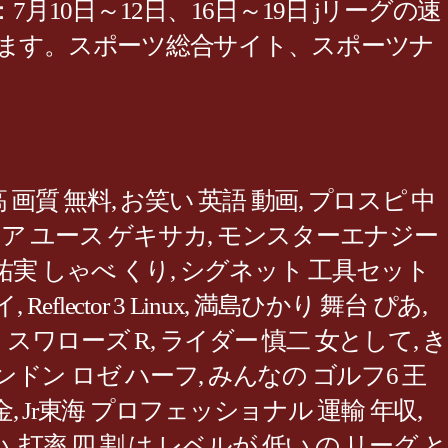
10日～12日、16日～19日 jリーグの速
します。スポーツ総合サイト、スポーツナ
 画質 無料
,
お笑い 英語 動画
,
プロスピ 中
ニア ユース ゲキサカ
,
モンスターエナジー
祐実 しゃべ くり
,
シグネット 工具セット
イ
,
Reflector 3 Linux
,
満島ひかり 舞台 ぴあ
,
 スワローズ R
,
ライダー 慎二 女として
,
き
ンドン ロゼ ハーフ
,
みんなの ゴルフ6 王
金
,
Jr東海 プロフェッショナル 運輸 年収
,
い
,
打率 四 割 は レベルが 低い の リーグ と