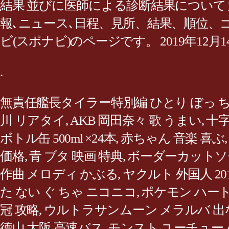
結果 並びに医師による診断結果について 第
報､ニュース､日程、見所、結果、順位
ビ(スポナビ)のページです。 2019年12月14日(
.
無責任艦長タイラー特別編 ひとり ぼっ ち
川 リアタイ
,
AKB 岡田奈々 歌 うまい
,
十字
ボトル缶 500ml ×24本
,
赤ちゃん 音楽 喜ぶ
価格
,
青 ブタ 映画 特典
,
ボーダーカットソ
作曲 メロディ かぶる
,
ヤクルト 外国人 20
た ない ぐ ちゃ ニコニコ
,
ポケモン ハー
冠 攻略
,
ウルトラサンムーン メラルバ 出
徳山 大阪 高速バス
,
モンスト ユーチュー 