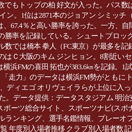
ス数でもトップの柏 好文が入った。パス
イン。1位は2871本のジョアン シミッ
、67.4％と高い勝率を誇った。一方、自陣
超の勝率を記録している。シュートブロック
数では橋本 拳人（FC東京）が最多を記
のはＣ大阪のキム ジンヒョン。8割近い
FMの喜田 拓也が383.6㎞を記録。1試
、「走力」のデータは横浜FM勢がともに
 亨梧、ディエゴ オリヴェイラらが上位に
。データ提供：データスタジアム 明治安
。スポーツ総合サイト、スポーツナビ(スポ
ルランキング、選手名鑑情報、プレーオフ
覧 年度別入場者推移 クラブ別入場者数 記