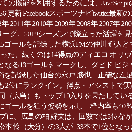
機能を利用するためには、JavaScriptの
6 更新 Facebookスポーツナビtwitter最新
12年 2011年 2010年 2009年 2008年 2007年 
ーグ。2019シーズンで際立った活躍を
5ゴールを記録した横浜FMの仲川 輝人
った。続くのは14得点のディエゴ オリ
となる13ゴールをマークし、ダビド ビ
桁を記録した仙台の永戸 勝也。正確な左
も2位にランクイン。得点・アシストで実
 司（広島）もトップ10入りを果たしてい
にゴールを狙う姿勢を示し、枠内率も40
プに。広島の柏 好文は、回数では5位なが
松本 怜（大分）の3人が133本で1位と