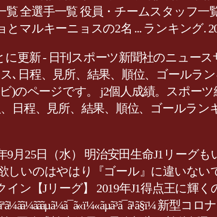
一覧 全選手一覧 役員・チームスタッフ一覧
ョスの2名 ... ランキング. 2020/07/2
とに更新 - 日刊スポーツ新聞社のニュー
グの速報､ニュース､日程、見所、結果、順位、ゴ
)のページです。 j2個人成績。スポーツ
報、日程、見所、結果、順位、ゴールラン
点. 2019年9月25日（水） 明治安田生命J
しいのはやはり『ゴール』に違いないでしょ
イン【Jリーグ】 2019年J1得点王に輝
ã­ã¼ã½ã³ããã¡ããªã¼ãã¼ãããµã¼ã