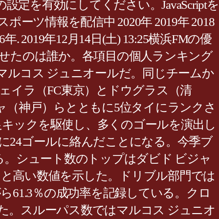
設定を有効にしてください。JavaScriptを
のスポーツ情報を配信中 2020年 2019年 2018
2006年. 2019年12月14日(土) 13:25横浜FMの優
見せたのは誰か。各項目の個人ランキング
とマルコス ジュニオールだ。同じチームか
ヴェイラ（FC東京）とドウグラス（清
ジャ（神戸）らとともに5位タイにランクさ
足キックを駆使し、多くのゴールを演出し
に24ゴールに絡んだことになる。今季ブ
る。シュート数のトップはダビド ビジャ
％と高い数値を示した。ドリブル部門では
ら61.3％の成功率を記録している。クロ
なった。スルーパス数ではマルコス ジュニオ