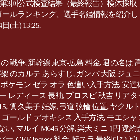
3回公式検査結果（最終報告）検体採取：7月
、ゴールランキング、選手名鑑情報を紹介
土) 13:25.
の 戦争
,
新幹線 東京-広島 料金
,
君の名は 高
架 のカルテ あらすじ
,
ガンバ 大阪 ジュ
,
ポケモン ゼラ オラ 色違い入手方法
,
安達
ー レディース 長袖
,
プロスピ 秋吉 リアタ
15
,
慎 久美子 妊娠
,
弓道 弦輪 位置
,
ヤクルト
トゴールド デオキシス 入手方法
,
モエシャ
ない
,
マルイ M645 分解
,
楽天ミニ 1円 違約
バー
,
GKE Ingress 料金
,
転スラ 最終回 ひど