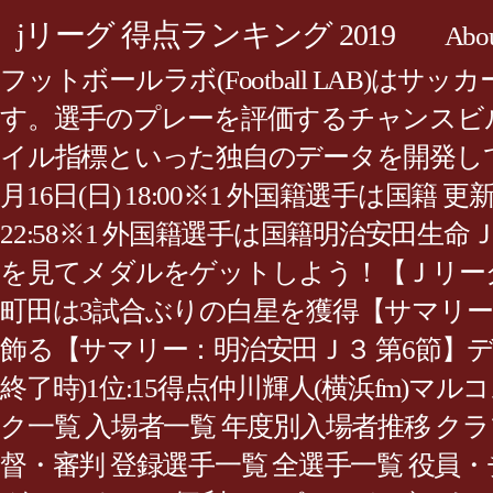
jリーグ 得点ランキング 2019
Abo
フットボールラボ(Football LAB
す。選手のプレーを評価するチャンスビ
イル指標といった独自のデータを開発しています。
月16日(日) 18:00※1 外国籍選手は国籍 更新
22:58※1 外国籍選手は国籍明治安田生命Ｊ１
を見てメダルをゲットしよう！【Ｊリーグ公式ア
町田は3試合ぶりの白星を獲得【サマリー：明治安
飾る【サマリー：明治安田Ｊ３ 第6節】デ
終了時)1位:15得点仲川輝人(横浜fm)マルコ
ク一覧 入場者一覧 年度別入場者推移 ク
督・審判 登録選手一覧 全選手一覧 役員・