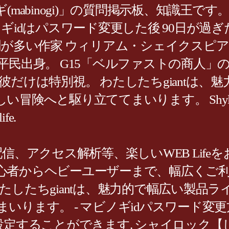
(mabinogi)」の質問掲示板、知識王
ギidはパスワード変更した後 90日が過
劇が多い作家 ウィリアム・シェイクスピア
平民出身。 G15「ベルファストの商人
だけは特別視。 わたしたちgiantは、
険へと駆り立ててまいります。 Shyloc
fe.
信、アクセス解析等、楽しいWEB Lif
心者からヘビーユーザーまで、幅広くご利
たしたちgiantは、魅力的で幅広い製品
ります。 - マビノギidパスワード変更
ることができます. シャイロック【しゃいろっ