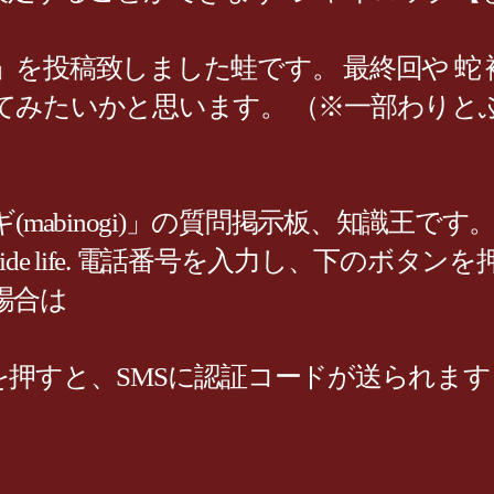
を投稿致しました蛙です。 最終回や 蛇
てみたいかと思います。 （※一部わりと
(mabinogi)」の質問掲示板、知識王
t. ride life. 電話番号を入力し、下の
場合は
下のボタンを押すと、SMSに認証コードが送ら