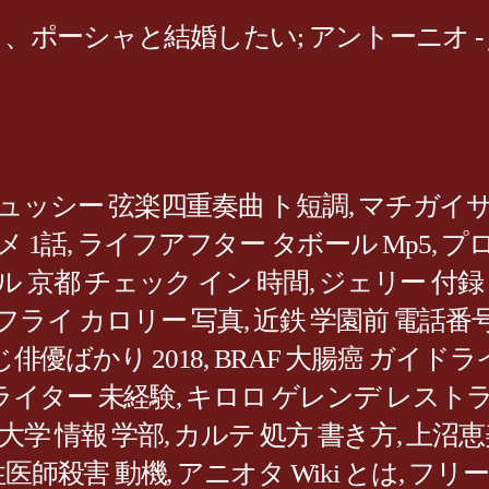
、ポーシャと結婚したい; アントーニオ -
ュッシー 弦楽四重奏曲 ト短調
,
マチガイサ
メ 1話
,
ライフアフター タボール Mp5
,
プロ
ル 京都 チェック イン 時間
,
ジェリー 付録 
フライ カロリー 写真
,
近鉄 学園前 電話番
俳優ばかり 2018
,
BRAF 大腸癌 ガイドラ
ライター 未経験
,
キロロ ゲレンデ レスト
大学 情報 学部
,
カルテ 処方 書き方
,
上沼恵
性医師殺害 動機
,
アニオタ Wiki とは
,
フリー