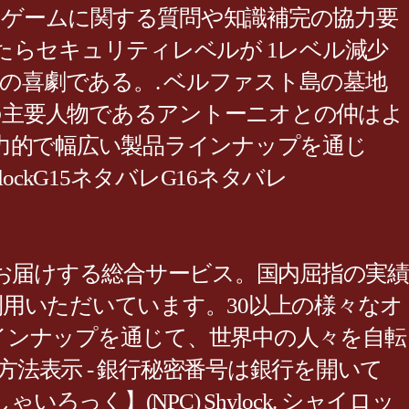
です。ゲームに関する質問や知識補完の協力要
ぎたらセキュリティレベルが 1レベル減少
の喜劇である。. ベルファスト島の墓地
」の主要人物であるアントーニオとの仲はよ
魅力的で幅広い製品ラインナップを通じ
kG15ネタバレG16ネタバレ
eをお届けする総合サービス。国内屈指の実績
用いただいています。30以上の様々なオ
ラインナップを通じて、世界中の人々を自転
方法表示 - 銀行秘密番号は銀行を開いて
く】(NPC) Shylock. シャイロッ