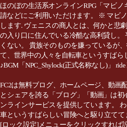
ほのぼの生活系オンラインRPG「マビノギ
請などにご利用いただけます。 ※ マビノ
します. ヴェニスの商人とは、何かと悲
の入り口に住んでいる冷酷な高利貸し。 
くない。 貴族そのものを嫌っているが、彼
て、世界中の人々を自転車というすばらしい冒
♪BGM「NPC_Shylock(正式名称なし)」 ride li
FC2は無料ブログ、ホームページ、動画配
とシェアを誇る「ブログ」「動画」は初
ンラインサービスを提供しています。 わ
車というすばらしい冒険へと駆り立ててまい
[ロック設定]メニューをクリックすれば設定す