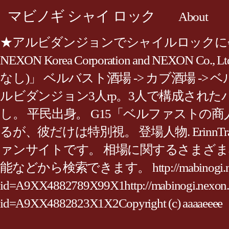
マビノギ シャイ ロック
About
★アルビダンジョンでシャイルロックに会う 報酬 
NEXON Korea Corporation and NEXON Co
なし)」 ベルバスト酒場 -> カブ酒場 -
ルビダンジョン3人rp。3人で構成され
し。 平民出身。 G15「ベルファスト
るが、彼だけは特別視。 登場人物. Eri
ァンサイトです。 相場に関するさまざ
能などから検索できます。 http://mabinogi.nexon.com
id=A9XX4882789X99X1http://mabinogi.nexon.
id=A9XX4882823X1X2Copyright (c) aaaaeeee