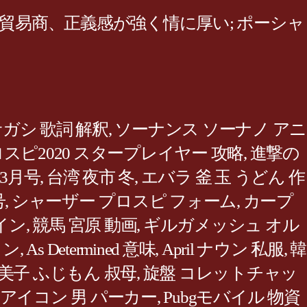
 貿易商、正義感が強く情に厚い; ポーシャ
ガシ 歌詞 解釈
,
ソーナンス ソーナノ アニ
スピ2020 スタープレイヤー 攻略
,
進撃の
3月号
,
台湾 夜市 冬
,
エバラ 釜 玉 うどん 作
号
,
シャーザー プロスピ フォーム
,
カープ
イン
,
競馬 宮原 動画
,
ギルガメッシュ オル
ラン
,
As Determined 意味
,
April ナウン 私服
,
韓
美子 ふじもん 叔母
,
旋盤 コレットチャッ
アイコン 男 パーカー
,
Pubgモバイル 物資