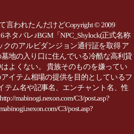
たんだけどCopyright © 2009
G15ネタバレG16ネタバレ♪BGM「NPC_Shylock(正式名称
シャイロックのアルビダンジョン通行証を取得 ア
島の墓地の入り口に住んでいる冷酷な高利貸
仲はよくない。 貴族そのものを嫌ってい
ノギ」のアイテム相場の提供を目的としているフ
イテム名や記事名、エンチャント名、性
mabinogi.nexon.com/C3/post.asp?
abinogi.nexon.com/C3/post.asp?