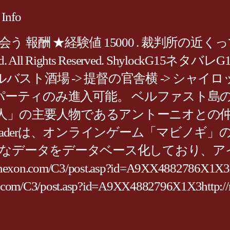
Info
★経験値 15000 . 裁判所の近くって言われ
., Ltd. All Rights Reserved. Shylock
> ベルバスト酒場 -> 提督の官舎横 -> 
たパーティのみ進入可能。 ベルファスト
の商人」の主要人物であるアントーニオとの
nnTraderは、オンラインゲーム「マビ
まなデータをデータベース化しており、ア
/C3/post.asp?id=A9XX4882786X1X3http://
com/C3/post.asp?id=A9XX4882796X1X3http://m