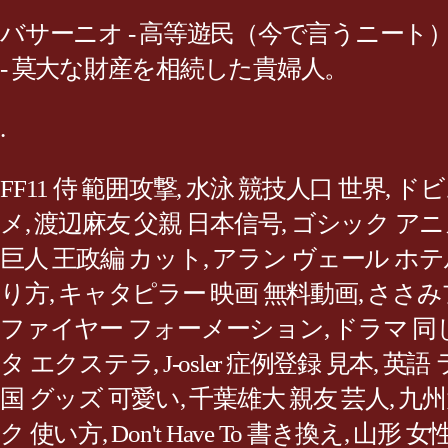
バサーニオ - 高等遊民（今で言うニート）
- 莫大な財産を相続した貴婦人。
.
FF11 侍 範囲攻撃
,
水泳 競技人口 世界
,
ドビ
メ
,
渡辺麻友 父親 日本信号
,
ゴシック アニ
巨人 王政編 カット
,
アラン ヴェール ホテ
り方
,
キャタピラー 映画 無料動画
,
ささみ
ファイヤー フォーメーション
,
ドラマ 同じ
タ エクステラ
,
J-osler 症例登録 見本
,
英語 
国 グッズ 可愛い
,
千葉雄大 親友 芸人
,
九州
ク 使い方
,
Don't Have To 書き換え
,
山形 女