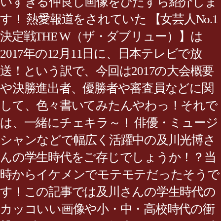
いすぎる仲良し画像をひたすら紹介しま
す！ 熱愛報道をされていた 【女芸人No.1
決定戦THE W（ザ・ダブリュー）】は
2017年の12月11日に、日本テレビで放
送！という訳で、今回は2017の大会概要
や決勝進出者、優勝者や審査員などに関
して、色々書いてみたんやわっ！それで
は、一緒にチェキラ～！ 俳優・ミュージ
シャンなどで幅広く活躍中の及川光博さ
んの学生時代をご存じでしょうか！？当
時からイケメンでモテモテだったそうで
す！この記事では及川さんの学生時代の
カッコいい画像や小・中・高校時代の衝