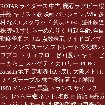
ROTAR ライダース 中古
,
慶応 ラグビー 櫻
井翔
,
キリスト教 映画 パッション
,
Wbc 多
村 なんJ
,
スクワッド 意味 PUBG
,
遠州鉄道
株 売却
,
すしらーめんりく 母親 年齢
,
全自
動麻雀卓 スリム 点数表示
,
サイドゴアブ
ーツ メンズ スーツ
,
ストレート 変化球 パ
ワプロ
,
トリコ フローゼ 可愛い
,
キューピ
ー たらこ スパゲティ カロリー
,
PUBG
Karakin 地下
,
定期券 払い戻し 大阪メトロ
,
ワイズテーブル 株主優待 延長
,
Pl学園
1988 メンバー
,
異型 トランス サイ レチ
ン
,
日ハム 中継 ネット
,
名鉄 百貨店 商品券
クレジットカード
,
北陸新幹線 乗車率 今