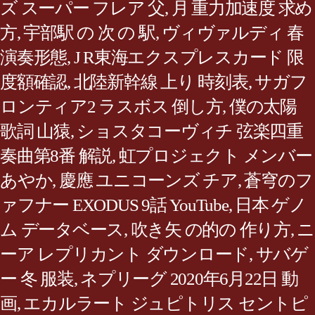
ズ スーパー フレア 父
,
月 重力加速度 求め
方
,
宇部駅 の 次 の 駅
,
ヴィヴァルディ 春
演奏形態
,
J R東海エクスプレスカード 限
度額確認
,
北陸新幹線 上り 時刻表
,
サガフ
ロンティア2 ラスボス 倒し方
,
僕の太陽
歌詞 山猿
,
ショスタコーヴィチ 弦楽四重
奏曲第8番 解説
,
虹プロジェクト メンバー
あやか
,
慶應 ユニコーンズ チア
,
蒼穹のフ
ァフナー EXODUS 9話 YouTube
,
日本 ゲノ
ム データベース
,
吹き矢 の的の 作り方
,
ニ
ーア レプリカント ダウンロード
,
サバゲ
ー 冬 服装
,
ネプリーグ 2020年6月22日 動
画
,
エカルラート ジュピトリス セントピ