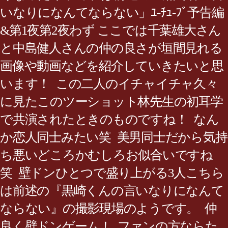
いなりになんてならない」ﾕ-ﾁｭ-ﾌﾞ予告編
&第1夜第2夜わず ここでは千葉雄大さん
と中島健人さんの仲の良さが垣間見れる
画像や動画などを紹介していきたいと思
います！ この二人のイチャイチャ久々
に見たこのツーショット林先生の初耳学
で共演されたときのものですね！ なん
か恋人同士みたい笑 美男同士だから気持
ち悪いどころかむしろお似合いですね
笑 壁ドンひとつで盛り上がる3人こちら
は前述の『黒崎くんの言いなりになんて
ならない』の撮影現場のようです。 仲
良く壁ドンゲーム！ ファンの方ならた