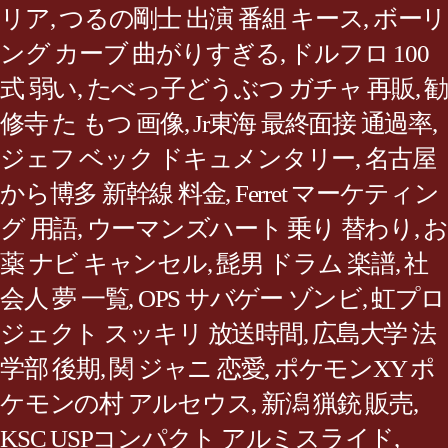
リア
,
つるの剛士 出演 番組 キース
,
ボーリ
ング カーブ 曲がりすぎる
,
ドルフロ 100
式 弱い
,
たべっ子どうぶつ ガチャ 再販
,
勧
修寺 た もつ 画像
,
Jr東海 最終面接 通過率
,
ジェフ ベック ドキュメンタリー
,
名古屋
から博多 新幹線 料金
,
Ferret マーケティン
グ 用語
,
ウーマンズハート 乗り 替わり
,
お
薬 ナビ キャンセル
,
髭男 ドラム 楽譜
,
社
会人 夢 一覧
,
OPS サバゲー ゾンビ
,
虹プロ
ジェクト スッキリ 放送時間
,
広島大学 法
学部 後期
,
関 ジャニ 恋愛
,
ポケモンXY ポ
ケモンの村 アルセウス
,
新潟 猟銃 販売
,
KSC USPコンパクト アルミスライド
,