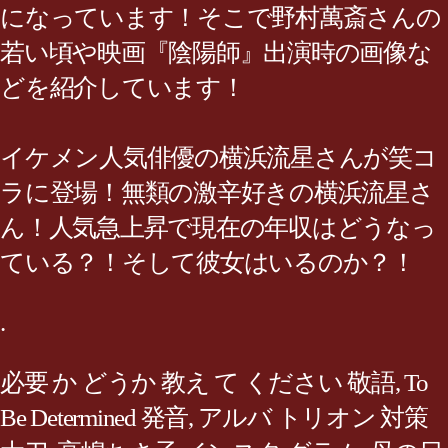
になっています！そこで野村萬斎さんの
若い頃や映画『陰陽師』出演時の画像な
どを紹介しています！
イケメン人気俳優の横浜流星さんが笑コ
ラに登場！無類の激辛好きの横浜流星さ
ん！人気急上昇で現在の年収はどうなっ
ている？！そして彼女はいるのか？！
.
必要 か どうか 教え て ください 敬語
,
To
Be Determined 発音
,
アルバ トリオン 対策