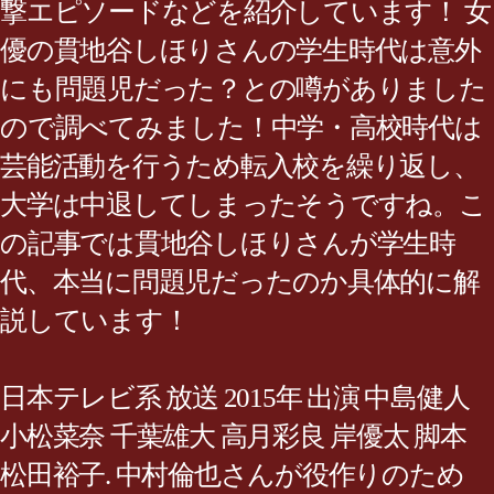
撃エピソードなどを紹介しています！ 女
優の貫地谷しほりさんの学生時代は意外
にも問題児だった？との噂がありました
ので調べてみました！中学・高校時代は
芸能活動を行うため転入校を繰り返し、
大学は中退してしまったそうですね。こ
の記事では貫地谷しほりさんが学生時
代、本当に問題児だったのか具体的に解
説しています！
日本テレビ系 放送 2015年 出演 中島健人
小松菜奈 千葉雄大 高月彩良 岸優太 脚本
松田裕子. 中村倫也さんが役作りのため