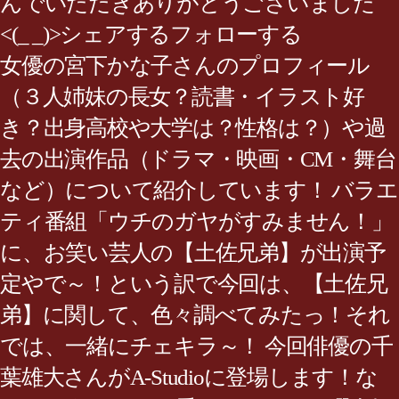
んでいただきありがとうございました
<(_ _)>シェアするフォローする
女優の宮下かな子さんのプロフィール
（３人姉妹の長女？読書・イラスト好
き？出身高校や大学は？性格は？）や過
去の出演作品（ドラマ・映画・CM・舞台
など）について紹介しています！ バラエ
ティ番組「ウチのガヤがすみません！」
に、お笑い芸人の【土佐兄弟】が出演予
定やで～！という訳で今回は、【土佐兄
弟】に関して、色々調べてみたっ！それ
では、一緒にチェキラ～！ 今回俳優の千
葉雄大さんがA-Studioに登場します！な