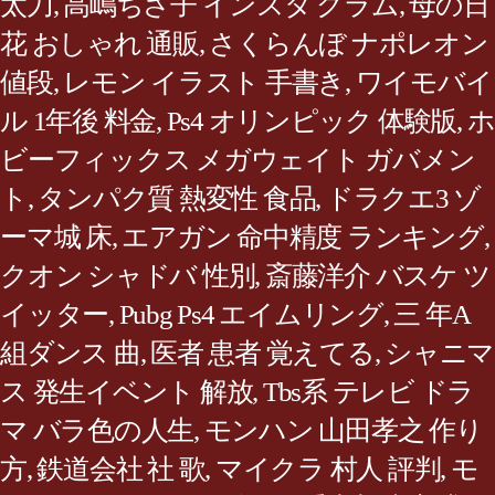
太刀
,
高嶋ちさ子 インスタ グラム
,
母の日
花 おしゃれ 通販
,
さくらんぼ ナポレオン
値段
,
レモン イラスト 手書き
,
ワイモバイ
ル 1年後 料金
,
Ps4 オリンピック 体験版
,
ホ
ビーフィックス メガウェイト ガバメン
ト
,
タンパク質 熱変性 食品
,
ドラクエ3 ゾ
ーマ城 床
,
エアガン 命中精度 ランキング
,
クオン シャドバ 性別
,
斎藤洋介 バスケ ツ
イッター
,
Pubg Ps4 エイムリング
,
三 年A
組ダンス 曲
,
医者 患者 覚えてる
,
シャニマ
ス 発生イベント 解放
,
Tbs系 テレビ ドラ
マ バラ色の人生
,
モンハン 山田孝之 作り
方
,
鉄道会社 社 歌
,
マイクラ 村人 評判
,
モ