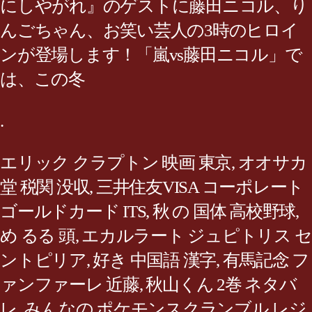
にしやがれ』のゲストに藤田ニコル、り
んごちゃん、お笑い芸人の3時のヒロイ
ンが登場します！「嵐vs藤田ニコル」で
は、この冬
.
エリック クラプトン 映画 東京
,
オオサカ
堂 税関 没収
,
三井住友VISA コーポレート
ゴールドカード ITS
,
秋 の 国体 高校野球
,
め るる 頭
,
エカルラート ジュピトリス セ
ントピリア
,
好き 中国語 漢字
,
有馬記念 フ
ァンファーレ 近藤
,
秋山くん 2巻 ネタバ
レ
,
みんなの ポケモンスクランブル レジ