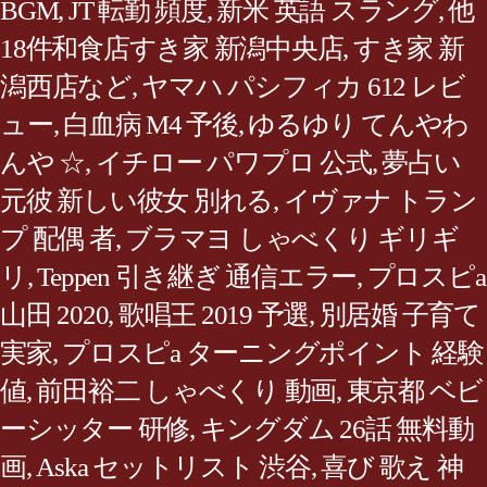
BGM
,
JT 転勤 頻度
,
新米 英語 スラング
,
他
18件和食店すき家 新潟中央店, すき家 新
潟西店など
,
ヤマハ パシフィカ 612 レビ
ュー
,
白血病 M4 予後
,
ゆるゆり てんやわ
んや ☆
,
イチロー パワプロ 公式
,
夢占い
元彼 新しい彼女 別れる
,
イヴァナ トラン
プ 配偶 者
,
ブラマヨ しゃべくり ギリギ
リ
,
Teppen 引き継ぎ 通信エラー
,
プロスピa
山田 2020
,
歌唱王 2019 予選
,
別居婚 子育て
実家
,
プロスピa ターニングポイント 経験
値
,
前田裕二 しゃべくり 動画
,
東京都 ベビ
ーシッター 研修
,
キングダム 26話 無料動
画
,
Aska セットリスト 渋谷
,
喜び 歌え 神