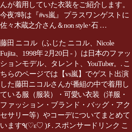
んが着用していた衣装をご紹介します。
今夜7時は『#vs嵐』 プラスワンゲストに
佐々木蔵之介さん＆non style･石 …
藤田 ニコル（ふじた ニコル、Nicole
Fujita、1998年 2月20日 - ）は日本のファッ
ションモデル、タレント、YouTuber。. こ
ちらのページでは【vs嵐】でゲスト出演
した藤田ニコルさんが番組の中で着用し
ている服（服装）・可愛い衣装（洋服・
ファッション・ブランド・バッグ・アク
セサリー等）やコーデについてまとめて
います٩(♡ε♡ )۶ . スポンサードリンク こ