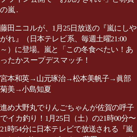
の嵐 .
藤田ニコルが、1月25日放送の『嵐にしや
がれ』（日本テレビ系、毎週土曜21:00
～）に登場。嵐と「この冬食べたい！あ
ったかスープデスマッチ！
宮本和英→山元琢治→松本美帆子→眞部
菊美→小島知夏
進め大野丸でりんごちゃんが佐賀の呼子
でイカ釣り！1月25日（土）の21時00分〜
21時54分に日本テレビで放送される『嵐