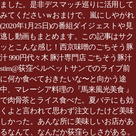
ました。是非デスマッチ巡りに活用して
みてくださいｗおまけで、嵐にしやがれ
(2020年1月25日)の番組ダイジェストや見
逃し動画もまとめます。この記事はサク
ッとこんな感じ！西京味噌のごちそう豚
汁 990円代々木 豚汁専門店 ごちそう豚汁
stim@荻窪ベルベットサンでのライブ前
に何か食べておきたいな〜と向かう途
中、マレーシア料理の『馬来風光美食 』
で肉骨茶とライス食べた。夏バテにも効
くよと言われて思わず注文したけど美味
しかった。あんな所に美味しいお店があ
るなんて、なんだか荻窪らしさがある。