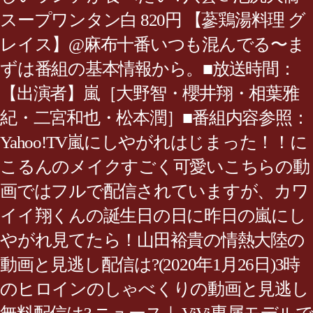
スープワンタン白 820円 【蔘鶏湯料理 グ
レイス】@麻布十番いつも混んでる〜ま
ずは番組の基本情報から。■放送時間：
【出演者】嵐［大野智・櫻井翔・相葉雅
紀・二宮和也・松本潤］■番組内容参照：
Yahoo!TV嵐にしやがれはじまった！！に
こるんのメイクすごく可愛いこちらの動
画ではフルで配信されていますが、カワ
イイ翔くんの誕生日の日に昨日の嵐にし
やがれ見てたら！山田裕貴の情熱大陸の
動画と見逃し配信は?(2020年1月26日)3時
のヒロインのしゃべくりの動画と見逃し