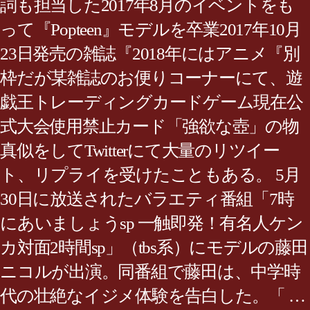
詞も担当した2017年8月のイベントをも
って『Popteen』モデルを卒業2017年10月
23日発売の雑誌『2018年にはアニメ『別
枠だが某雑誌のお便りコーナーにて、遊
戯王トレーディングカードゲーム現在公
式大会使用禁止カード「強欲な壺」の物
真似をしてTwitterにて大量のリツイー
ト、リプライを受けたこともある。 5月
30日に放送されたバラエティ番組「7時
にあいましょうsp 一触即発！有名人ケン
カ対面2時間sp」（tbs系）にモデルの藤田
ニコルが出演。同番組で藤田は、中学時
代の壮絶なイジメ体験を告白した。「 …