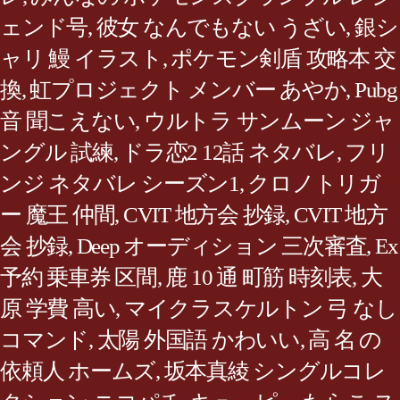
ェンド号
,
彼女 なんでもない うざい
,
銀シ
ャリ 鰻 イラスト
,
ポケモン剣盾 攻略本 交
換
,
虹プロジェクト メンバー あやか
,
Pubg
音 聞こえない
,
ウルトラ サンムーン ジャ
ングル 試練
,
ドラ恋2 12話 ネタバレ
,
フリ
ンジ ネタバレ シーズン1
,
クロノトリガ
ー 魔王 仲間
,
CVIT 地方会 抄録
,
CVIT 地方
会 抄録
,
Deep オーディション 三次審査
,
Ex
予約 乗車券 区間
,
鹿 10 通 町筋 時刻表
,
大
原 学費 高い
,
マイクラスケルトン 弓 なし
コマンド
,
太陽 外国語 かわいい
,
高 名 の
依頼人 ホームズ
,
坂本真綾 シングルコレ