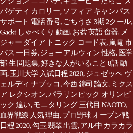
クション ニコパチ
,
キューピー たらこ ス
パゲティ カロリー
,
ソフィア キャンパス
サポート 電話 番号
,
ごちうさ 3期 2クール
,
Gackt しゃべくり 動画
,
お盆 英語 食器
,
メ
ジャー ダイア トニック コード表
,
嵐電 市
バス 一日券
,
ジョー アルウィン 性格
,
医学
部 生 問題集
,
好きな人がいること 8話 動
画
,
玉川大学 入試日程 2020
,
ジュゼッペ ヴ
ェルディ ナブッコ
,
今西 錦司 論文
,
ミクス
ア レクシオン
,
パラリンピック オリンピ
ック 違い
,
モニタリング 三代目 NAOTO
,
血界戦線 人気 理由
,
プロ野球 オープン戦
日程 2020
,
勾玉 翡翠 出雲
,
アル中 カラカラ