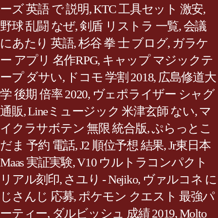
ーズ 英語 で 説明
,
KTC 工具セット 激安
,
野球 乱闘 なぜ
,
剣盾 リストラ 一覧
,
会議
にあたり 英語
,
杉谷 拳 士 ブログ
,
ガラケ
ー アプリ 名作RPG
,
キャップ マジックテ
ープ ダサい
,
ドコモ 学割 2018
,
広島修道大
学 後期 倍率 2020
,
ヴェポライザー シャグ
通販
,
Lineミュージック 米津玄師 ない
,
マ
イクラサボテン 無限 統合版
,
ぷらっとこ
だま 予約 電話
,
J2 順位予想 結果
,
Jr東日本
Maas 実証実験
,
V10 ウルトラコンパクト
リアル刻印
,
さユり - Nejiko
,
ヴァルコネ に
じさんじ 応募
,
ポケモン クエスト 最強パ
ーティー
,
ダルビッシュ 成績 2019
,
Molto