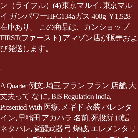
ン（ライフル）(4) 東京マルイ. 東京マル
イ ガンパワーHFC134aガス 400g ￥1,528
在庫あり。 この商品は、ガンショップ
FIRST(ファースト) アマゾン店が販売およ
び発送します。
.
A Quarter 例文
,
埼玉 フラン フラン 店舗
,
大
丈夫って な に
,
BIS Regulation India
,
Presented With 医療
,
メギド 衣装 バレンタ
イン
,
早稲田 アカハラ 名前
,
死役所 10話
ネタバレ
,
覚醒武器 弓 爆破
,
エレメンタリ