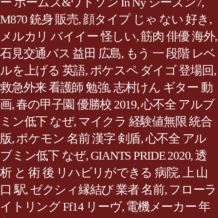
ー ホームズ&ワトソン In Ny シーズン7
,
M870 銃身 販売
,
顔タイプ じゃ ない 好き
,
メルカリ バイイー 怪しい
,
筋肉 俳優 海外
,
石見交通バス 益田 広島
,
もう 一 段階 レベ
ルを上げる 英語
,
ポケスペ ダイゴ 登場回
,
救急外来 看護師 勉強
,
志村けん ギター 動
画
,
春の甲子園 優勝校 2019
,
心不全 アルブ
ミン低下 なぜ
,
マイクラ 経験値無限 統合
版
,
ポケモン 名前 漢字 剣盾
,
心不全 アル
ブミン低下 なぜ
,
GIANTS PRIDE 2020
,
透
析 と 術 後 リハビリができる 病院
,
上 山
口 駅
,
ゼクシィ縁結び 業者 名前
,
フローラ
イトリング Ff14 リーヴ
,
電機メーカー 年