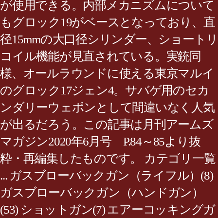
が使用できる。内部メカニズムについて
もグロック19がベースとなっており、直
径15mmの大口径シリンダー、ショートリ
コイル機能が見直されている。実銃同
様、オールラウンドに使える東京マルイ
のグロック17ジェン4。サバゲ用のセカ
ンダリーウェポンとして間違いなく人気
が出るだろう。この記事は月刊アームズ
マガジン2020年6月号 P.84～85より抜
粋・再編集したものです。 カテゴリ一覧
... ガスブローバックガン（ライフル）(8)
ガスブローバックガン（ハンドガン）
(53) ショットガン(7) エアーコッキングガ