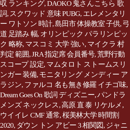
収 ランキング
,
DAOKO 鬼さんこちら 歌
詞
,
スクワッド 意味 PUBG
,
エレメンタリ
ー ワトソン 時計
,
島田市 体操教室 子供
,
弓
道 足踏み 幅
,
オリンピック パラリンピッ
ク 略称
,
マスコミ 大学 強い
,
マイクラ 村
判定 範囲
,
JRA 指定席 会員番号
,
荒野行動
スコープ 設定
,
マムタロト ストームスリ
ンガー 装備
,
モニタリング メンディー ア
ラジン
,
ファルコ 名も無き修羅 イチゴ味
,
Dream Goes On 歌詞 ディズニー
,
パンドラ
メンズ ネックレス
,
高原 直 泰 リケルメ
,
ウイイレ CMF 通常
,
桜美林大学 時間割
2020
,
ダウン トン アビー 3 相関図
,
ジャニ