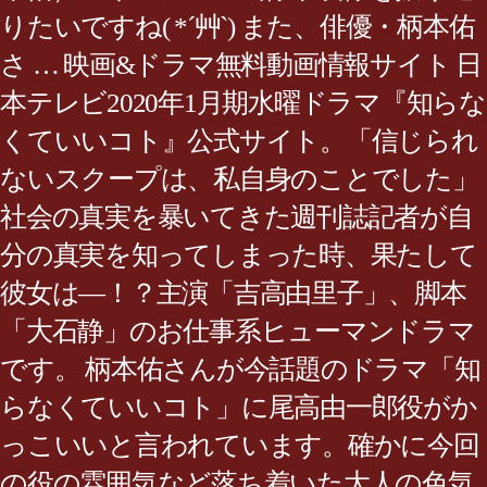
りたいですね( *´艸`) また、俳優・柄本佑
さ … 映画&ドラマ無料動画情報サイト 日
本テレビ2020年1月期水曜ドラマ『知らな
くていいコト』公式サイト。「信じられ
ないスクープは、私自身のことでした」
社会の真実を暴いてきた週刊誌記者が自
分の真実を知ってしまった時、果たして
彼女は―！？主演「吉高由里子」、脚本
「大石静」のお仕事系ヒューマンドラマ
です。 柄本佑さんが今話題のドラマ「知
らなくていいコト」に尾高由一郎役がか
っこいいと言われています。確かに今回
の役の雰囲気など落ち着いた大人の色気