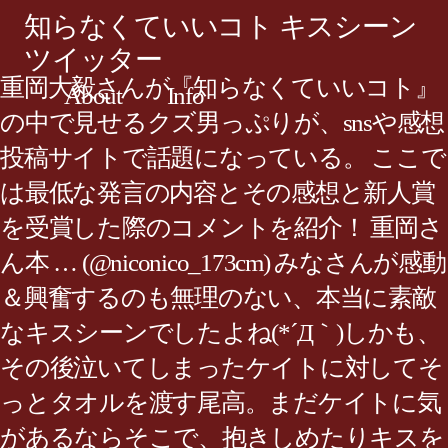
知らなくていいコト キスシーン
ツイッター
重岡大毅さんが『知らなくていいコト』
About
Info
の中で見せるクズ男っぷりが、snsや感想
投稿サイトで話題になっている。 ここで
は最低な発言の内容とその感想と新人賞
を受賞した際のコメントを紹介！ 重岡さ
ん本 … (@niconico_173cm) みなさんが感動
＆興奮するのも無理のない、本当に素敵
なキスシーンでしたよね(*´Д｀)しかも、
その後泣いてしまったケイトに対してそ
っとタオルを渡す尾高。まだケイトに気
があるならそこで、抱きしめたりキスを