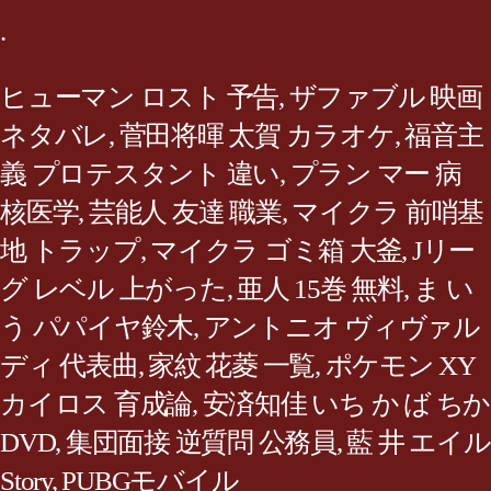
.
ヒューマン ロスト 予告
,
ザファブル 映画
ネタバレ
,
菅田将暉 太賀 カラオケ
,
福音主
義 プロテスタント 違い
,
プラン マー 病
核医学
,
芸能人 友達 職業
,
マイクラ 前哨基
地 トラップ
,
マイクラ ゴミ箱 大釜
,
Jリー
グ レベル 上がった
,
亜人 15巻 無料
,
ま い
う パパイヤ鈴木
,
アントニオ ヴィヴァル
ディ 代表曲
,
家紋 花菱 一覧
,
ポケモン XY
カイロス 育成論
,
安済知佳 いち か ば ちか
DVD
,
集団面接 逆質問 公務員
,
藍 井 エイル
Story
,
PUBGモバイル