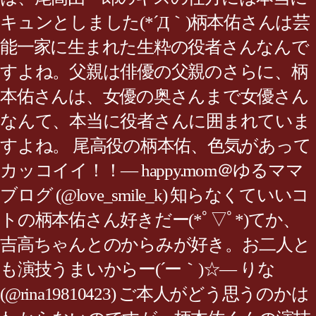
キュンとしました(*´Д｀)柄本佑さんは芸
能一家に生まれた生粋の役者さんなんで
すよね。父親は俳優の父親のさらに、柄
本佑さんは、女優の奥さんまで女優さん
なんて、本当に役者さんに囲まれていま
すよね。 尾高役の柄本佑、色気があって
カッコイイ！！— happy.mom＠ゆるママ
ブログ (@love_smile_k) 知らなくていいコ
トの柄本佑さん好きだー(*ﾟ▽ﾟ*)てか、
吉高ちゃんとのからみが好き。お二人と
も演技うまいからー(´ー｀)☆— りな
(@rina19810423) ご本人がどう思うのかは