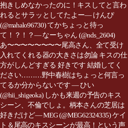
抱きしめなかったのに！キスしてと言わ
れるとサラッとしてたよー— けんぴ
(@mahalo96730) てかちょっと待っ
て！？！？— なーちゃん (@nds_2604)
あ〜〜〜〜〜〜〜〜尾高さん、全て受け
入れてくれる器の大きさは勿論 キスの仕
方がしんどすぎる 好きです 結婚してく
ださい………野中春樹はちょっと何言っ
てるか分からないです — ひい
(@hii_shigeoka) しかも来週の予告のキス
シーン、不倫でしょ。柄本さんの芝居は
好きだけど— MEG (@MEG62324335) ケイ
ト＆尾高のキスシーンが最高！という声