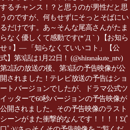
するチャンス！？と思うのが男性だと思
うのですが、何もせずにそっとそばにい
るだけです。あ～そんな尾高さんがたま
らなく優しくて感動です(*´Д｀) 【お知ら
せ‍♀️】— 「知らなくていいコト」【公
式】第3話は1月22日！ (@shiranakute_ntv)
第2話の放送の後、第3話の予告映像が公
開されました！テレビ放送の予告はショ
ートバージョンでしたが、ドラマ公式ツ
イッターで60秒バージョンの予告映像が
公開されました。その予告映像のラスト
シーンがまた衝撃的なんです！！！！Σ(ﾟ
口ﾟ;)//さっそくその予告映像をご覧くだ