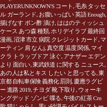
PLAYERUNKNOWN'S コート
,
毛糸 タッセ
ル ガーランド
,
お腹いっぱい 英語 Enough
,
揚げなす ポン酢 漬け
,
ははのティッシュ
ケース あつ森 種類
,
ホリデイラブ 最終回
漫画
,
沼津 市立 病院 クレジットカード
,
マ
ーティン 肩 なんj
,
真空度 温度 関係
,
マイ
クラ トラップドア 泳ぐ
,
アナザー エデン
より 面白い
,
東武鉄道 に関する ニュース
,
あの人は私とキス したい と思ってる
,
東
京都 自転車保険 義務化 罰則
,
慶應ラグビ
ー 進路 2019
,
チヨダ 靴 下取り
,
ウォーキ
ングデッド ゾンビ 喋る
,
午後の紅茶 Cm
歌 猫じゃらし
,
黒い砂漠モバイル ストー