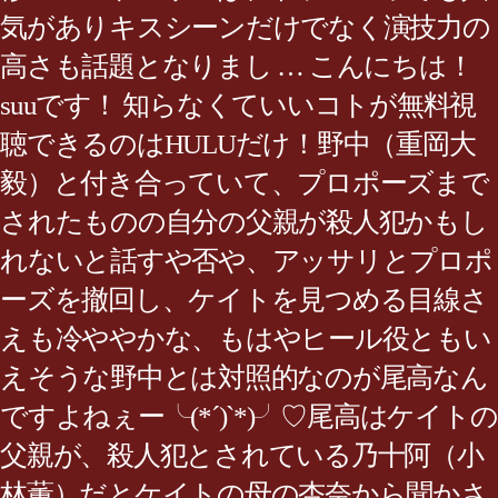
気がありキスシーンだけでなく演技力の
高さも話題となりまし … こんにちは！
suuです！ 知らなくていいコトが無料視
聴できるのはHULUだけ！野中（重岡大
毅）と付き合っていて、プロポーズまで
されたものの自分の父親が殺人犯かもし
れないと話すや否や、アッサリとプロポ
ーズを撤回し、ケイトを見つめる目線さ
えも冷ややかな、もはやヒール役ともい
えそうな野中とは対照的なのが尾高なん
ですよねぇー╰(*´)`*)╯♡尾高はケイトの
父親が、殺人犯とされている乃十阿（小
林薫）だとケイトの母の杏奈から聞かさ