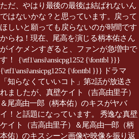
ただ、やはり最後の最後は結ばれないん
ではないかな？と思っています。戻って
ほしいと願っても戻らないのが時間です
からね！現在、尾高を演じる柄本佑さん
がイケメンすぎると、ファンが急増中で
す！ {\rtf1\ansi\ansicpg1252 {\fonttbl }}}
{\rtf1\ansi\ansicpg1252 {\fonttbl }}} ドラマ
「知らなくていいコト」第2話が放送さ
れましたが、真壁ケイト（吉高由里子）
＆尾高由一郎（柄本佑）のキスがヤバ
イ！と話題になっています。 秀逸な真壁
ケイト（吉高由里子）＆尾高由一郎（柄
本佑）のキスシーン画像や映像を振り返