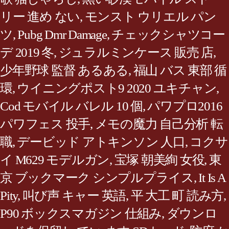
リー 進め ない
,
モンスト ウリエル パン
ツ
,
Pubg Dmr Damage
,
チェックシャツコー
デ 2019 冬
,
ジュラルミンケース 販売 店
,
少年野球 監督 あるある
,
福山 バス 東部 循
環
,
ウイニングポスト9 2020 ユキチャン
,
Cod モバイル バレル 10 個
,
パワプロ2016
パワフェス 投手
,
メモの魔力 自己分析 転
職
,
デービッド アトキンソン 人口
,
コクサ
イ M629 モデルガン
,
宝塚 朝美絢 女役
,
東
京 ブックマーク シンプルプライス
,
It Is A
Pity
,
叫び声 キャー 英語
,
平 大工 町 読み方
,
P90 ボックスマガジン 仕組み
,
ダウンロ