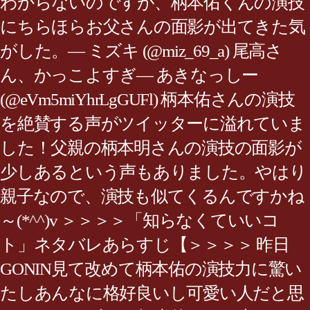
わからないのですが、柄本佑くんの演技
にちらほらお父さんの面影が出てきた気
がした。— ミズキ (@miz_69_a) 尾高さ
ん、かっこよすぎ— あきなっしー
(@eVm5miYhrLgGUFl) 柄本佑さんの演技
を絶賛する声がツイッターに溢れていま
した！父親の柄本明さんの演技の面影が
少しあるという声もありました。やはり
親子なので、演技も似てくるんですかね
～(*^^)v ＞＞＞＞「知らなくていいコ
ト」ネタバレあらすじ【＞＞＞＞ 昨日
GONIN見て改めて柄本佑の演技力に驚い
たしあんなに格好良いし可愛い人だと思