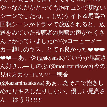
や～なんだかとっても胸キュンで切ない
シーンでしたね。。( ;∀;) ケイト＆尾高の
回想シーンがドラマで放送されると、放
送をみていた視聴者の興奮の声がたくさ
ん上がっていました(*^^)vコーヒーメー
カー越しのキス、とても良かった❤️❤️❤️
❤️❤️— あ、や (@akysnstk) ていうか尾高さ
ん好き…— しのぶ (@mountainfloweg) 今の
見せ方カッコいい‼︎— 穂香
(@kazaminatakawa) あぁ…あそこで抱きし
めたりキスしたりしない、優しい尾高さ
ん— ゆうり!!!!!!!