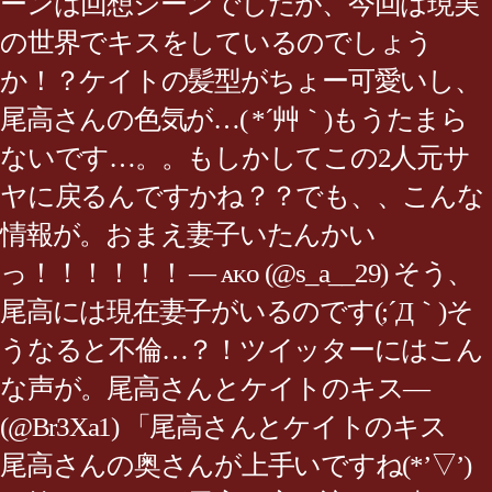
ーンは回想シーンでしたが、今回は現実
の世界でキスをしているのでしょう
か！？ケイトの髪型がちょー可愛いし、
尾高さんの色気が…( *´艸｀)もうたまら
ないです…。。もしかしてこの2人元サ
ヤに戻るんですかね？？でも、、こんな
情報が。おまえ妻子いたんかい
っ！！！！！！ — ᴀᴋᴏ (@s_a__29) そう、
尾高には現在妻子がいるのです(;´Д｀)そ
うなると不倫…？！ツイッターにはこん
な声が。尾高さんとケイトのキス—
(@Br3Xa1) 「尾高さんとケイトのキス
尾高さんの奥さんが上手いですね(*’▽’)