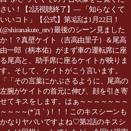
さい！【2話視聴終了】— 「知らなくて
いいコト」【公式】第3話は1月22日！
(@shiranakute_ntv) 最後のシーン見ました
か！？真壁ケイト（吉高由里子）＆尾高
由一郎（柄本佑）がまず車の運転席に座
る尾高と、助手席に座るケイトが映りま
す。そして、ケイトがこう言います。
「「その言葉にかぶさるように、尾高の
左腕がケイトの首元に伸び、顔を引き寄
せてキスをします。はぁ～～～～～～～
～～～～(*´Д｀)！！！このキスシーンも
かなりヤバいですよね♡第2話のキスシ