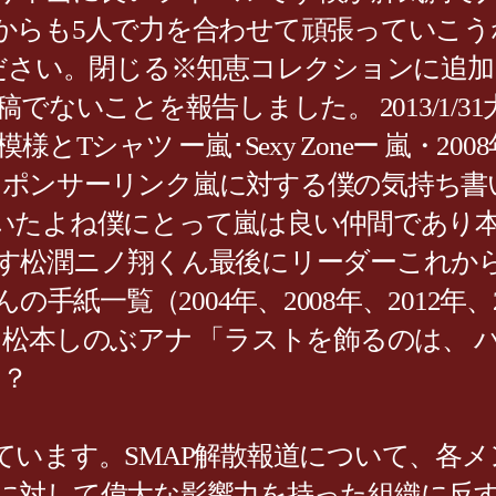
5人で力を合わせて頑張っていこうね嵐でよか
してください。閉じる※知恵コレクションに追
いことを報告しました。 2013/1/31大
Tシャツ ー嵐･Sexy Zoneー 嵐・2
に スポンサーリンク嵐に対する僕の気持ち
いたよね僕にとって嵐は良い仲間であり
す松潤ニノ翔くん最後にリーダーこれか
手紙一覧（2004年、2008年、2012年
の夢 松本しのぶアナ 「ラストを飾るのは
え？
ています。SMAP解散報道について、各
に対して偉大な影響力を持った組織に反