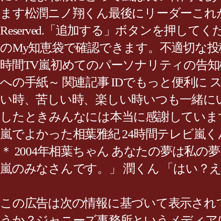
ます松潤ニノ翔くん最後にリーダーこれからも
Reserved.「追加する」ボタンを押
のMy知恵袋で確認できます。不適切な投稿でな
時間TV嵐初めてのパーソナリティの告知模様と
への手紙～ 関連記事 IDでもっと便利
い時、苦しい時、楽しい時いつも一緒に
したときみんなには本当に感謝していま
嵐でよかった相葉雅紀 24時間テレビ嵐くんの
＊ 2004年相葉ちゃん あなたの夢は私
嵐のみなさんです。」 潤くん 「はい？
この広告は次の情報に基づいて表示され
うか？ジャニーズ事務所というメディア