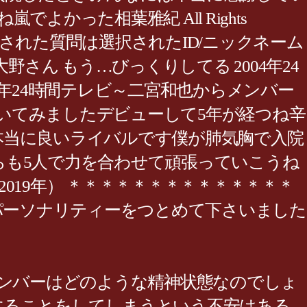
った相葉雅紀 All Rights
加された質問は選択されたID/ニックネーム
野さん もう…びっくりしてる 2004年24
008年24時間テレビ～二宮和也からメンバー
書いてみましたデビューして5年が経つね辛
本当に良いライバルです僕が肺気胸で入院
らも5人で力を合わせて頑張っていこうね
、2019年） ＊＊＊＊＊＊＊＊＊＊＊＊＊＊
、 パーソナリティーをつとめて下さいました
メンバーはどのような精神状態なのでしょ
することをしてしまうという不安はある