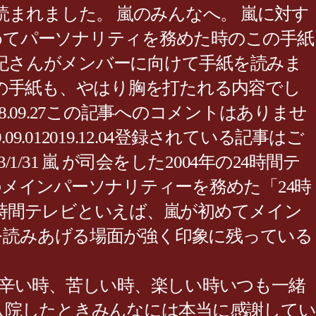
まれました。 嵐のみんなへ。 嵐に対す
初めてパーソナリティを務めた時のこの手紙
葉雅紀さんがメンバーに向けて手紙を読みま
年の手紙も、やはり胸を打たれる内容でし
62018.09.27この記事へのコメントはありませ
.09.012019.12.04登録されている記事はご
/31 嵐 が司会をした2004年の24時間テ
のメインパーソナリティーを務めた「24時
。 24時間テレビといえば、嵐が初めてメイン
を読みあげる場面が強く印象に残っている
辛い時、苦しい時、楽しい時いつも一緒
入院したときみんなには本当に感謝してい