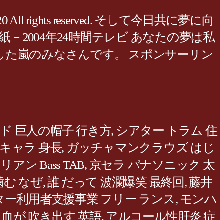
2020 All rights reserved. そして今日共に夢に向
2004年24時間テレビ あなたの夢は私
た嵐のみなさんです。 スポンサーリン
ド 巨人の帽子 行き方
,
シアター トラム 住
ダキャラ 身長
,
ガッチャマンクラウズ はじ
ン Bass TAB
,
京セラ パナソニック 太
噛む なぜ
,
誰 だって 波瀾爆笑 最終回
,
藤井
ー利用者支援事業 フリー ランス
,
モンハ
,
血が 吹き出す 英語
,
アルコール性肝炎 症