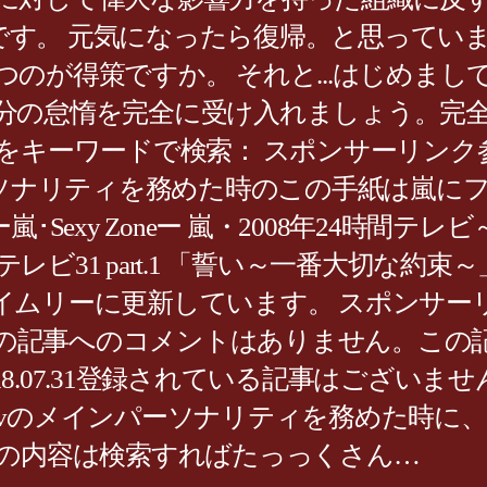
中です。 元気になったら復帰。と思ってい
のが得策ですか。 それと...はじめまし
の怠惰を完全に受け入れましょう。完全に
をキーワードで検索： スポンサーリンク
ソナリティを務めた時のこの手紙は嵐にファン
Sexy Zoneー 嵐・2008年24時間
レビ31 part.1 「誓い～一番大切な約束
イムリーに更新しています。 スポンサー
4.032018.02.23この記事へのコメントはあ
132019.03.302018.07.31登録されてい
が24時間tvのメインパーソナリティを務め
紙の内容は検索すればたっっくさん…