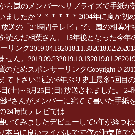
から嵐のメンバーへサプライズで手紙が読
いましたか？＊＊＊＊＊2004年に嵐が
・25日放送の「24時間テレビ」で、嵐の相
紙を読んだ相葉さん。 15年後となった今
19.04.192018.11.302018.02.2
9.232019.10.132019.01.262019
ンサーリンクCopyright © 2013/1
て下さい!! 嵐が6年ぶり史上最多5回目
4日(土)～8月25日(日) 放送されました
葉雅紀さんがメンバーに宛てて書いた手紙
年の24時間テレビでは
書いてみましたデビューして5年が経つね
り本当に良いライバルです僕が肺気胸で