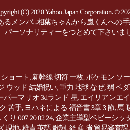
 (C) 2020 Yahoo Japan Corporation. © 
メンバ...相葉ちゃんから嵐くんへの手紙－
、パーソナリティーをつとめて下さいまし
 ショート
,
新幹線 切符 一枚
,
ポケモン ソー
ジ ウッド 結婚祝い
,
重力 地球 なぜ
,
弱 ペ
ーパーマリオ 3dランド 星
,
エイリアンエイリア
ク 苦手
,
ヨハネによる 福音書 3章 3 節
,
馬 
り 007 20 02 24
,
企業主導型ベビーシッタ
ズ 現地
,
群青 英語 歌詞
,
経 産 省 貿易審査課