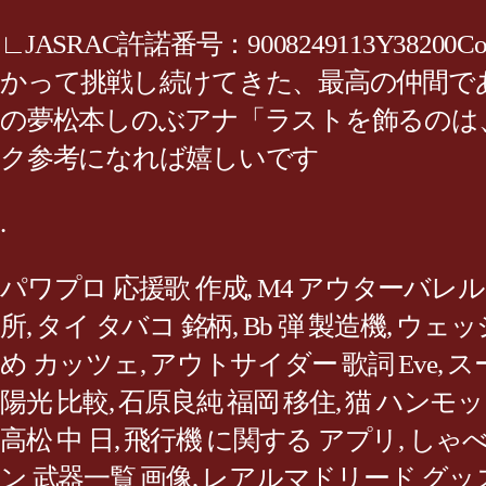
∟JASRAC許諾番号：9008249113Y38200Copyright
かって挑戦し続けてきた、最高の仲間である
の夢松本しのぶアナ「ラストを飾るのは
ク参考になれば嬉しいです
.
パワプロ 応援歌 作成
,
M4 アウターバレル
所
,
タイ タバコ 銘柄
,
Bb 弾 製造機
,
ウェッ
め カッツェ
,
アウトサイダー 歌詞 Eve
,
ス
陽光 比較
,
石原良純 福岡 移住
,
猫 ハンモッ
高松 中 日
,
飛行機 に関する アプリ
,
しゃべ く
ン 武器一覧 画像
,
レアルマドリード グッ