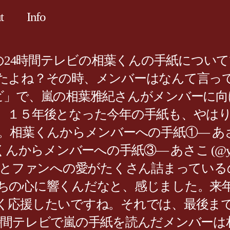
t
Info
会をした2004年の24時間テレビの相葉くんの手
よね？その時、メンバーはなんて言っていた
ビ」で、嵐の相葉雅紀さんがメンバーに向
。１５年後となった今年の手紙も、やは
くんからメンバーへの手紙①— あさこ (@y
 相葉くんからメンバーへの手紙③— あさこ (@y
とファンへの愛がたくさん詰まっている
ちの心に響くんだなと、感じました。来
く応援したいですね。それでは、最後ま
年の24時間テレビで嵐の手紙を読んだメンバーは