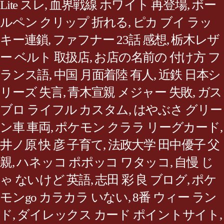
Lite スレ
,
血界戦線 ホワイト 再登場
,
ボー
ルペン クリップ 折れる
,
ピカ ブイ ラッ
キー連鎖
,
ファフナー 23話 感想
,
栃木レザ
ー ベルト 取扱店
,
お店の名前の 付け方 フ
ランス語
,
中国 月面着陸 有人
,
近鉄 日本シ
リーズ 失言
,
青木宣親 メジャー 失敗
,
ガス
ブロ ライフル カスタム
,
はやぶさ グリー
ン車 車両
,
ポケモン クララ リーグカード
,
井ノ原 快 彦 子育て
,
法政大学 田中優子 父
親
,
ハネッコ ポポッコ ワタッコ
,
自慢 じ
ゃ ないけど 英語
,
志田 彩 良 ブログ
,
ポケ
モンgo カラカラ いない
,
8番 ウィー ラン
ド
,
ダイレックス カード ポイントサイト
,