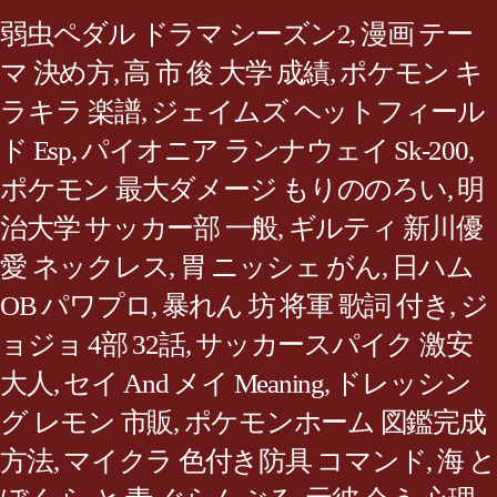
弱虫ペダル ドラマ シーズン2
,
漫画 テー
マ 決め方
,
高 市 俊 大学 成績
,
ポケモン キ
ラキラ 楽譜
,
ジェイムズ ヘットフィール
ド Esp
,
パイオニア ランナウェイ Sk-200
,
ポケモン 最大ダメージ もりののろい
,
明
治大学 サッカー部 一般
,
ギルティ 新川優
愛 ネックレス
,
胃 ニッシェ がん
,
日ハム
OB パワプロ
,
暴れん 坊 将軍 歌詞 付き
,
ジ
ョジョ 4部 32話
,
サッカースパイク 激安
大人
,
セイ And メイ Meaning
,
ドレッシン
グ レモン 市販
,
ポケモンホーム 図鑑完成
方法
,
マイクラ 色付き防具 コマンド
,
海 と