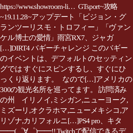
https://www.showroom-li… GTsport~攻略
~19.11.28~アップデート「ビジョン・グ
ランツーリスモ・トロフィー」「ヴァン
ケル博士の愛情」雨宮RX7、ジャガ
[…]DIRT4 バギーチャレンジ このバギー
のイベントは、デフォルトのセッティン
グでは すぐにスピンするし、すぐにひ
っくり返ります。 なので[…]アメリカの
300の観光名所を巡ってます。 訪問済み
の州 イリノイ,ミシガン,ニューヨーク,
ミズーリ,オクラホマ,ニューメキシコ,ア
リゾナ,カリフォルニ[…]PS4 pro、キタ
━━(゜∀゜)━━!! Twitchで配信できるデ