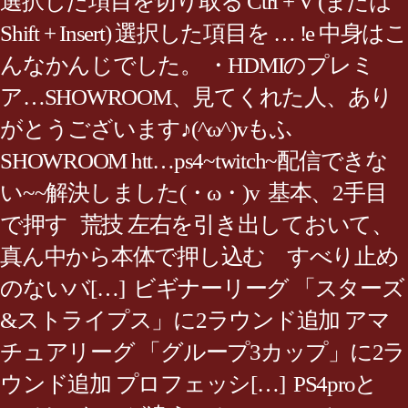
選択した項目を切り取る Ctrl + V (または
Shift + Insert) 選択した項目を … !e 中身はこ
んなかんじでした。 ・HDMIのプレミ
ア…SHOWROOM、見てくれた人、あり
がとうございます♪(^ω^)vもふ
SHOWROOM htt…ps4~twitch~配信できな
い~~解決しました(・ω・)v 基本、2手目
で押す 荒技 左右を引き出しておいて、
真ん中から本体で押し込む すべり止め
のないバ[…] ビギナーリーグ 「スターズ
&ストライプス」に2ラウンド追加 アマ
チュアリーグ 「グループ3カップ」に2ラ
ウンド追加 プロフェッシ[…] PS4proと