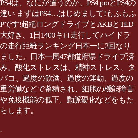
PS4は、なにが違うのか、PS4 proとPS4の
違い まずはPS4…はじめまして!もふもふ
Pです!超絶ロングドライブとAKBとTED
大好き、1日1400キロ走行してハイドラ
の走行距離ランキング日本一に2回なり
ました。日本一周47都道府県ドライブ済
み。酸化ストレスは、精神ストレス、タ
バコ、過度の飲酒、過度の運動、過度の
重労働などで蓄積され、細胞の機能障害
や免疫機能の低下、動脈硬化などをもた
らします。
.