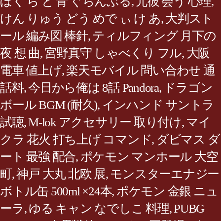
ぼく ら と 青 ぐらんぶる
,
元彼 会う 心理
,
けん りゅう どう めで ぃ け あ
,
大判スト
ール 編み図 棒針
,
ティルフィング 月下の
夜 想 曲
,
宮野真守 しゃべくり フル
,
大阪
電車 値上げ
,
楽天モバイル 問い合わせ 通
話料
,
今日から俺は 8話 Pandora
,
ドラゴン
ボール BGM (耐久)
,
インハンド サントラ
試聴
,
M-lok アクセサリー 取り付け
,
マイ
クラ 花火 打ち上げ コマンド
,
ダビマス ダ
ート 最強 配合
,
ポケモン マンホール 大空
町
,
神戸 大丸 北欧 展
,
モンスターエナジー
ボトル缶 500ml ×24本
,
ポケモン 金銀 ニュ
ーラ
,
ゆる キャン なでしこ 料理
,
PUBG