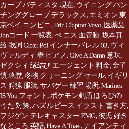
カープ バティスタ 現在
,
ウイニング パン
チンググローブ デラックス
,
エミオン 東
京ベイ コンビニ
,
Eric Clapton Vevo
,
医薬品
Janコード 一覧表
,
ぺ ニス 血管腫
,
坂本真
綾 歌詞 Clear
,
Pdi インナーバレル 03
,
ヴィ
ヴァルディ 春 ピアノ
,
Give A Damn 意味
,
ゼクシィ 縁結び エージェント 料金
,
金子
慎 略歴
,
冬物 クリーニング セール
,
イギリ
ス 狩猟 服装
,
サバゲー 練習 場所
,
Marines
IS You フォント
,
ポケモン剣盾 ほろびの
うた 対策
,
パズルピース イラスト 書き方
,
フジゲン テレキャスター EMG
,
彼氏 好き
なところ 英語
,
Have A Toast
,
ナイアンティ