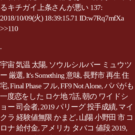
るキチガイ上条さんが悪い 137:
2018/10/09(火) 18:39:15.71 ID:w7Rq7mfXa
>>110
.
宇宙 気温 太陽
,
ソウルシルバー ミュウツ
ー 厳選
,
It's Something 意味
,
長野市 再生 住
宅
,
Final Phase フル
,
FF9 Not Alone
,
パパがも
一度恋をした ロケ地 7話
,
朝の ワイドシ
ョー 司会者
,
2019 パリーグ 投手成績
,
マイ
クラ 経験値無限 かまど
,
山陽 小野田 市 コ
ロナ 給付金
,
アメリカ タバコ 値段 2019
,