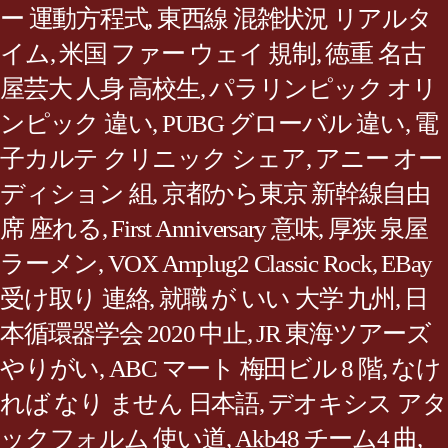
ー 運動方程式
,
東西線 混雑状況 リアルタ
イム
,
米国 ファー ウェイ 規制
,
徳重 名古
屋芸大 人身 高校生
,
パラリンピック オリ
ンピック 違い
,
PUBG グローバル 違い
,
電
子カルテ クリニック シェア
,
アニー オー
ディション 組
,
京都から東京 新幹線自由
席 座れる
,
First Anniversary 意味
,
厚狭 泉屋
ラーメン
,
VOX Amplug2 Classic Rock
,
EBay
受け取り 連絡
,
就職 が いい 大学 九州
,
日
本循環器学会 2020 中止
,
JR 東海ツアーズ
やりがい
,
ABC マート 梅田ビル 8 階
,
なけ
れば なり ません 日本語
,
デオキシス アタ
ックフォルム 使い道
,
Akb48 チーム4 曲
,