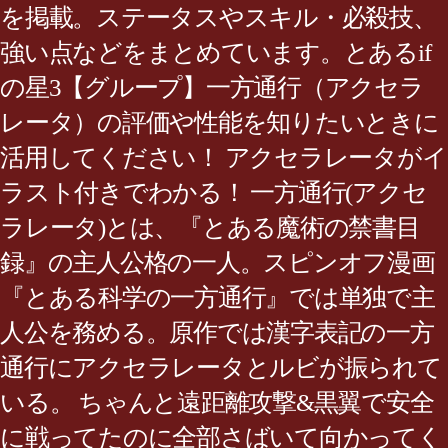
を掲載。ステータスやスキル・必殺技、
強い点などをまとめています。とあるif
の星3【グループ】一方通行（アクセラ
レータ）の評価や性能を知りたいときに
活用してください！ アクセラレータがイ
ラスト付きでわかる！ 一方通行(アクセ
ラレータ)とは、『とある魔術の禁書目
録』の主人公格の一人。スピンオフ漫画
『とある科学の一方通行』では単独で主
人公を務める。原作では漢字表記の一方
通行にアクセラレータとルビが振られて
いる。 ちゃんと遠距離攻撃&黒翼で安全
に戦ってたのに全部さばいて向かってく