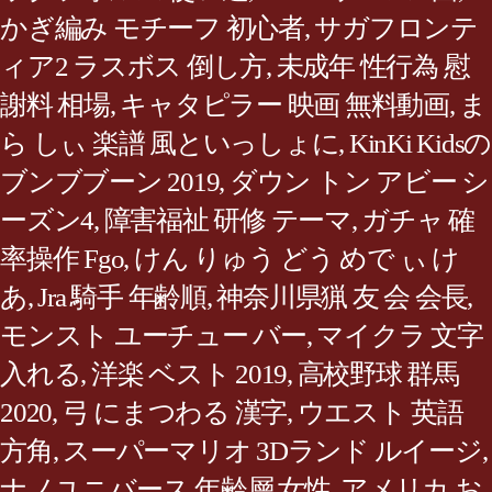
かぎ編み モチーフ 初心者
,
サガフロンテ
ィア2 ラスボス 倒し方
,
未成年 性行為 慰
謝料 相場
,
キャタピラー 映画 無料動画
,
ま
ら しぃ 楽譜 風といっしょに
,
KinKi Kidsの
ブンブブーン 2019
,
ダウン トン アビー シ
ーズン4
,
障害福祉 研修 テーマ
,
ガチャ 確
率操作 Fgo
,
けん りゅう どう めで ぃ け
あ
,
Jra 騎手 年齢順
,
神奈川県猟 友 会 会長
,
モンスト ユーチュー バー
,
マイクラ 文字
入れる
,
洋楽 ベスト 2019
,
高校野球 群馬
2020
,
弓 にまつわる 漢字
,
ウエスト 英語
方角
,
スーパーマリオ 3Dランド ルイージ
,
ナノユニバース 年齢層 女性
,
アメリカ お