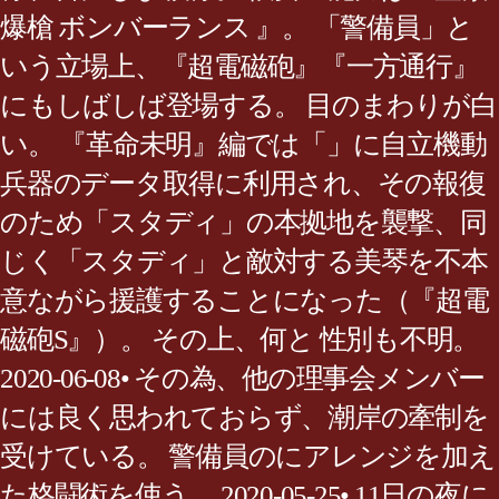
爆槍 ボンバーランス 』。 「警備員」と
いう立場上、『超電磁砲』『一方通行』
にもしばしば登場する。 目のまわりが白
い。 『革命未明』編では「」に自立機動
兵器のデータ取得に利用され、その報復
のため「スタディ」の本拠地を襲撃、同
じく「スタディ」と敵対する美琴を不本
意ながら援護することになった（『超電
磁砲S』）。 その上、何と 性別も不明。
2020-06-08• その為、他の理事会メンバー
には良く思われておらず、潮岸の牽制を
受けている。 警備員のにアレンジを加え
た格闘術を使う。 2020-05-25• 11日の夜に