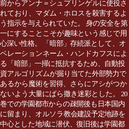
前からアンナ＝シュプリンゲルに使役さ
れており、マダム・ホロスを殺害するよ
う指示を与えられていた。 身の安全を第
一にすることこそが趣味という感じで用
心深い性格。 「暗部」存続派として、オ
ペレーションネーム・ハンドカフスによ
る「暗部」一掃に抵抗するため、自動投
資アルゴリズムが掘り当てた外部勢力で
あるから魔術を習得、さらにアシがつか
ないよう大量にばら撒き迷彩とした。 20
巻での学園都市からの疎開後も日本国内
に留まり、オルソラ教会建設予定地跡を
中心とした地域に潜伏、復旧後は学園都