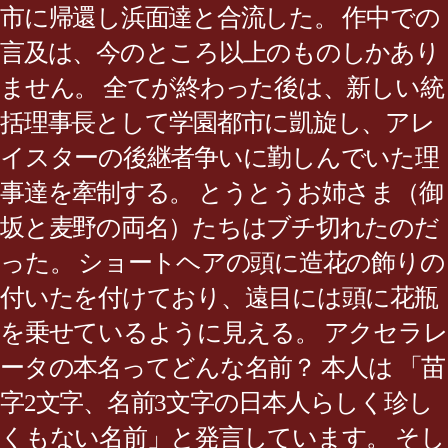
市に帰還し浜面達と合流した。 作中での
言及は、今のところ以上のものしかあり
ません。 全てが終わった後は、新しい統
括理事長として学園都市に凱旋し、アレ
イスターの後継者争いに勤しんでいた理
事達を牽制する。 とうとうお姉さま（御
坂と麦野の両名）たちはブチ切れたのだ
った。 ショートヘアの頭に造花の飾りの
付いたを付けており、遠目には頭に花瓶
を乗せているように見える。 アクセラレ
ータの本名ってどんな名前？ 本人は 「苗
字2文字、名前3文字の日本人らしく珍し
くもない名前」と発言しています。 そし