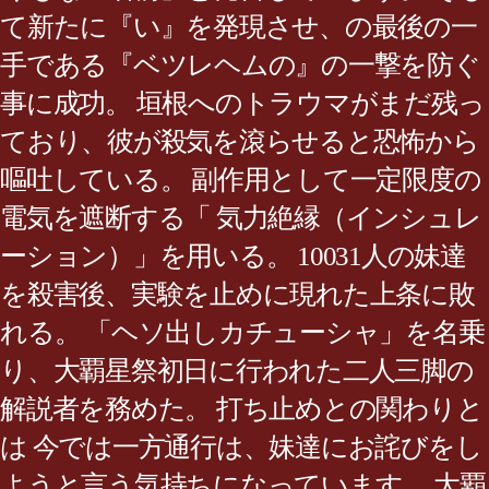
て新たに『い』を発現させ、の最後の一
手である『ベツレヘムの』の一撃を防ぐ
事に成功。 垣根へのトラウマがまだ残っ
ており、彼が殺気を滾らせると恐怖から
嘔吐している。 副作用として一定限度の
電気を遮断する「 気力絶縁（インシュレ
ーション）」を用いる。 10031人の妹達
を殺害後、実験を止めに現れた上条に敗
れる。 「ヘソ出しカチューシャ」を名乗
り、大覇星祭初日に行われた二人三脚の
解説者を務めた。 打ち止めとの関わりと
は 今では一方通行は、妹達にお詫びをし
ようと言う気持ちになっています。 大覇