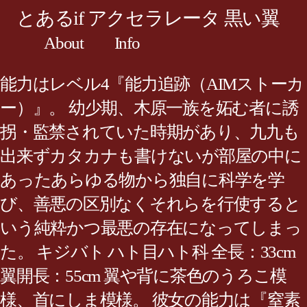
とあるif アクセラレータ 黒い翼
About
Info
能力はレベル4『能力追跡（AIMストーカ
ー）』。 幼少期、木原一族を妬む者に誘
拐・監禁されていた時期があり、九九も
出来ずカタカナも書けないが部屋の中に
あったあらゆる物から独自に科学を学
び、善悪の区別なくそれらを行使すると
いう純粋かつ最悪の存在になってしまっ
た。 キジバト ハト目ハト科 全長：33cm
翼開長：55cm 翼や背に茶色のうろこ模
様、首にしま模様。 彼女の能力は『窒素