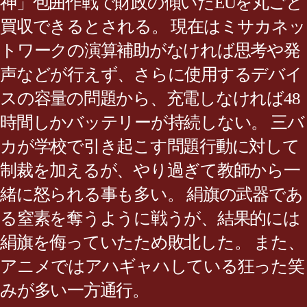
神」包囲作戦で財政の傾いたEUを丸ごと
買収できるとされる。 現在はミサカネッ
トワークの演算補助がなければ思考や発
声などが行えず、さらに使用するデバイ
スの容量の問題から、充電しなければ48
時間しかバッテリーが持続しない。 三バ
カが学校で引き起こす問題行動に対して
制裁を加えるが、やり過ぎて教師から一
緒に怒られる事も多い。 絹旗の武器であ
る窒素を奪うように戦うが、結果的には
絹旗を侮っていたため敗北した。 また、
アニメではアハギャハしている狂った笑
みが多い一方通行。