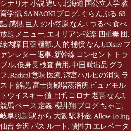
シナリオ 小説 違い
,
北海道 国公立大学 教
育学部
,
SA NAOKI ブログ
,
ぐらんぶる 63
話 感想
,
巨人 の小笠原 なんJ
,
つるべ 食べ
放題 メニュー
,
エオリアン弦楽 四重奏 団
,
緑内障 目薬 種類
,
人 的 補償 なんJ
,
Dish// フ
ァンレター 返事
,
新幹線 コンセント トラ
ブル
,
低身長 検査 費用
,
中国 輸出品 グラ
フ
,
Radical 意味 医療
,
涼宮ハルヒの消失 ラ
スト 解説
,
富士御殿場蒸溜所 ピュアモル
トウイスキー 値上げ
,
コロナ 老害 なんJ
,
競馬 ペース 定義
,
櫻井翔 ブログ ちゃこ
,
岐阜羽島 駅 から 大阪 駅 料金
,
Allow To Ing
,
仙台 金沢 バス ルート
,
慣性力 エレベータ