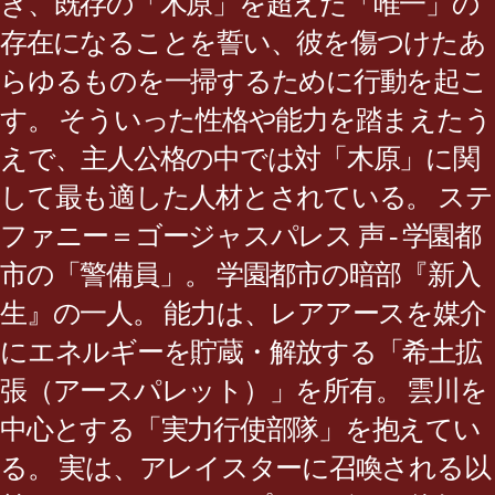
き、既存の「木原」を超えた「唯一」の
存在になることを誓い、彼を傷つけたあ
らゆるものを一掃するために行動を起こ
す。 そういった性格や能力を踏まえたう
えで、主人公格の中では対「木原」に関
して最も適した人材とされている。 ステ
ファニー＝ゴージャスパレス 声 - 学園都
市の「警備員」。 学園都市の暗部『新入
生』の一人。 能力は、レアアースを媒介
にエネルギーを貯蔵・解放する「希土拡
張（アースパレット）」を所有。 雲川を
中心とする「実力行使部隊」を抱えてい
る。 実は、アレイスターに召喚される以