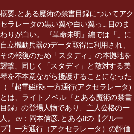
概要. とある魔術の禁書目録についてアク
セラレータの黒い翼や白い翼っ... 目のま
わりが白い。 『革命未明』編では「」に
自立機動兵器のデータ取得に利用され、
その報復のため「スタディ」の本拠地を
襲撃、同じく「スタディ」と敵対する美
琴を不本意ながら援護することになった
（『超電磁砲s 一方通行(アクセラレータ)
とは、ライトノベル『とある魔術の禁書
目録』の登場人物であり、主人公格の一
人。 cv：岡本信彦. とあるifの【グルー
プ】一方通行（アクセラレータ）の評価