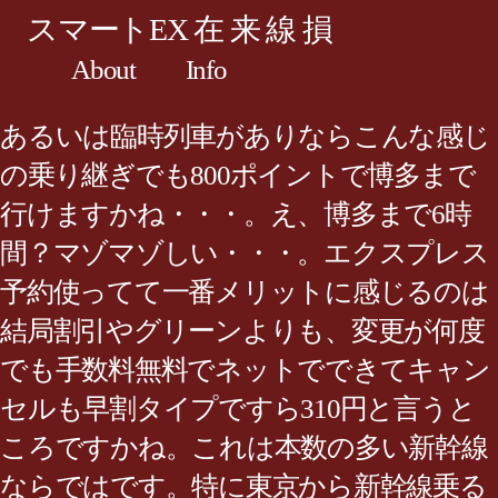
スマートEX 在 来 線 損
About
Info
あるいは臨時列車がありならこんな感じ
の乗り継ぎでも800ポイントで博多まで
行けますかね・・・。え、博多まで6時
間？マゾマゾしい・・・。エクスプレス
予約使ってて一番メリットに感じるのは
結局割引やグリーンよりも、変更が何度
でも手数料無料でネットでできてキャン
セルも早割タイプですら310円と言うと
ころですかね。これは本数の多い新幹線
ならではです。特に東京から新幹線乗る