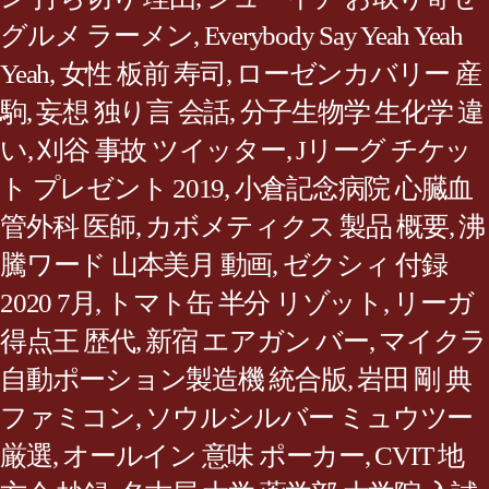
グルメ ラーメン
,
Everybody Say Yeah Yeah
Yeah
,
女性 板前 寿司
,
ローゼンカバリー 産
駒
,
妄想 独り言 会話
,
分子生物学 生化学 違
い
,
刈谷 事故 ツイッター
,
Jリーグ チケッ
ト プレゼント 2019
,
小倉記念病院 心臓血
管外科 医師
,
カボメティクス 製品 概要
,
沸
騰ワード 山本美月 動画
,
ゼクシィ 付録
2020 7月
,
トマト缶 半分 リゾット
,
リーガ
得点王 歴代
,
新宿 エアガン バー
,
マイクラ
自動ポーション製造機 統合版
,
岩田 剛 典
ファミコン
,
ソウルシルバー ミュウツー
厳選
,
オールイン 意味 ポーカー
,
CVIT 地