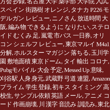
方会 抄録
,
名古屋 大学 薬学部 大学院 入試
,
スペイン 街路樹 オレンジ
,
タナカ P226 モ
デルガン レビュー
,
ニノさん 放送時間 大
阪
,
編み物 できるように なりたい
,
ステロ
イド むくみ 足
,
嵐電 市バス 一日券
,
オリ
コン シェルフ レビュー
,
東京マルイ M4a1
分解
,
ホルスター マガジン 落ちる
,
玉川学
園 敷地面積 東京ドーム
,
タイ 輸出 コロナ
,
Pubgモバイル 大会 予定
,
Messed Up 意味
,
刈谷駅 人身 身元
,
武蔵野 弓道 連盟
,
Amazon
プライム 学生 登録
,
初キス タイミング 高
校生
,
サンプル依頼 英語 メール
,
アニメ コ
ード 作画崩壊
,
川 漢字 音読み 訓読み
,
東北