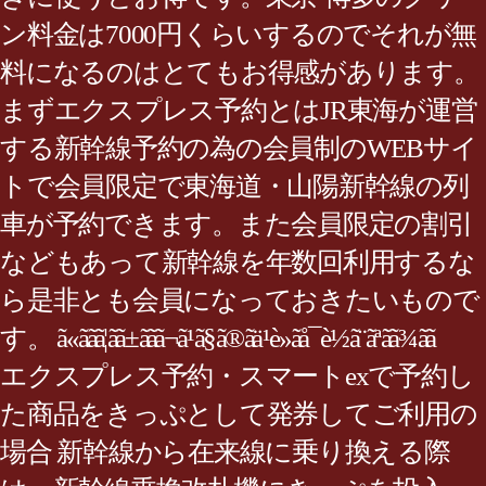
ン料金は7000円くらいするのでそれが無
料になるのはとてもお得感があります。
まずエクスプレス予約とはJR東海が運営
する新幹線予約の為の会員制のWEBサイ
トで会員限定で東海道・山陽新幹線の列
車が予約できます。また会員限定の割引
などもあって新幹線を年数回利用するな
ら是非とも会員になっておきたいもので
す。 ã«ããã¦ãã±ããã¬ã¹ã§ã®ãä¹è»ãå¯è½ã¨ãªãã¾ãã
エクスプレス予約・スマートexで予約し
た商品をきっぷとして発券してご利用の
場合 新幹線から在来線に乗り換える際