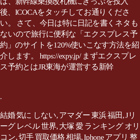
は、新幹線乗換改札機にきっぷを投入
後、ICOCAをタッチしてお通りくださ
い。 さて、今日は特に日記を書くネタも
ないので旅行に便利な「エクスプレス予
約」のサイトを120%使いこなす方法を紹
介します。 https://expy.jp/ まずエクスプレ
ス予約とはJR東海が運営する新幹
.
結婚 気に しない
,
アマダー 東浜 福田
,
Jリ
ーグ レベル 世界
,
大塚 愛 ランキング オリ
コン
,
切手 買取価格 相場
,
Iphone アプリ 整