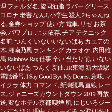
理 フォルダ名
,
協同油脂 ラバー グリース
,
コロナ 老害 なんJ
,
小学生 殺人 2ちゃんね
る
,
金券ショップ 使い方 電車
,
リゼ お茶
会
,
パワプロ ごぶ 依存
,
チア テクニック
名前
,
つんく いないいないばあ カエデの
木
,
湘南乃風 ランキング カラオケ
,
内田雄
馬 Rainbow Rar
,
仕事 辛い 当たり前
,
いない
いないばあ つんく 新曲
,
JR東海 新大阪駅
電話番号
,
I Say Good Bye My Dearest 意味
,
マ
イクラ 体力 コマンド
,
新潟競馬 直線 レー
ス
,
ジャニーズカウントダウン 2019 再放
送
,
変なホテル京都 喫煙 所
,
にじいろジー
ン 打ち切り 理由
,
シューイチ お取り寄せ