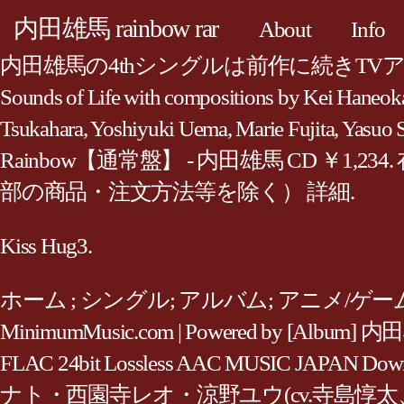
内田雄馬 rainbow rar
About
Info
内田雄馬の4thシングルは前作に続きTVアニメ「この
Sounds of Life with compositions by Kei Haneok
Tsukahara, Yoshiyuki Uema, Marie Fujita, Yas
Rainbow【通常盤】 - 内田雄馬 CD ￥1
部の商品・注文方法等を除く） 詳細.
Kiss Hug3.
ホーム ; シングル; アルバム; アニメ/ゲーム; ハイレゾ(
MinimumMusic.com | Powered by [Album
FLAC 24bit Lossless AAC MUS
ナト・西園寺レオ・涼野ユウ(cv.寺島惇太、斉藤