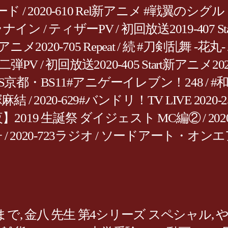
ロスフェード / 2020-610 Rel新アニメ #戦翼の
ナイン / ティザーPV / 初回放送2019-407 Sta
メ2020-705 Repeat / 続 #刀剣乱舞 -花丸- / 
第二弾PV / 初回放送2020-405 Start新アニメ2
S京都・BS11#アニゲーイレブン！248 / #和氣
麻結 / 2020-629#バンドリ！TV LIVE 2020-
019 生誕祭 ダイジェスト MC編② / 2020-4
/ 2020-723ラジオ / ソードアート・オンエ
 まで
,
金八 先生 第4シリーズ スペシャル
,
や