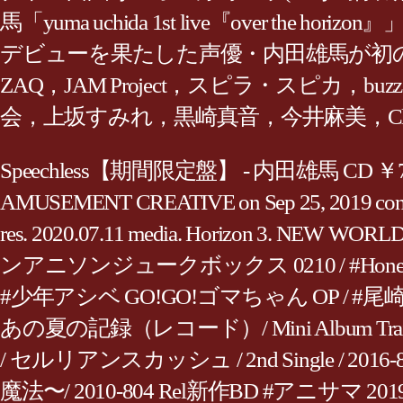
馬「yuma uchida 1st live『over t
デビューを果たした声優・内田雄馬が初の
ZAQ，JAM Project，スピラ・スピカ，bu
会，上坂すみれ，黒崎真音，今井麻美，ClariS
Speechless【期間限定盤】 - 内田雄馬 CD ￥725. 内田
AMUSEMENT CREATIVE on Sep 25, 2019 contai
res. 2020.07.11 media. Horizon 
ンアニソンジュークボックス 0210 / #HoneyWorks / ヒ
#少年アシベ GO!GO!ゴマちゃん OP / #尾崎由香 
あの夏の記録（レコード）/ Mini Album Trail
/ セルリアンスカッシュ / 2nd Single / 20
魔法〜/ 2010-804 Rel新作BD #アニサマ 2019