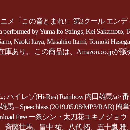
音とまれ!」第2クール エンディングテーマ!/p> C
a performed by Yuma Ito Strings, Kei Sakamoto,
uo Sano, Naoki Itaya, Masahiro Itami, Tomoki 
,234. 在庫あり。 この商品は、Amazon.c
Hi-Res) Rainbow 内田雄馬/a> 番号:KICM-1
] 内田雄馬 – Speechless (2019.05.08/MP3/
IC JAPAN Download Free 一条シン・
壮馬、畠中 祐、八代 拓、五十嵐 雅、永塚拓馬、