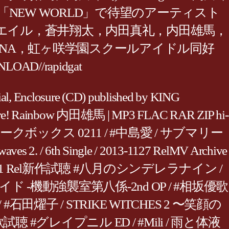
0日にシングル「NEW WORLD」で待望のアーティスト
エイル，蒼井翔太，内田真礼，内田雄馬，
OxT，JUNNA，虹ヶ咲学園スクールアイドル同好
/rapidgat
losure (CD) published by KING
mare! Rainbow 内田雄馬 | MP3 FLAC RAR ZIP hi-
アニソンジュークボックス 0211 / #中島愛 / サブマリー
6th Single / 2013-1127 RelMV Archive
2018-801 Rel新作試聴 #八月のシンデレラナイン /
ティヴレイド -機動強襲室第八係-2nd OP / #相坂優歌
 #石田燿子 / STRIKE WITCHES 2 〜笑顔の
主題歌試聴 #グレイプニル ED / #Mili / 雨と体液