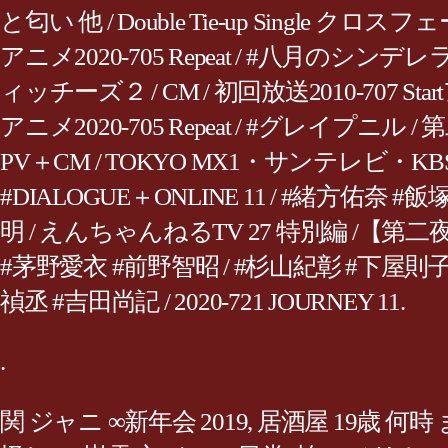
と匂い 他 / Double Tie-up Single ク
アニメ2020-705 Repeat / #八月のシンデレラ
ィッチーズ２ / CM / 初回放送2010-707 Startアニ
アニメ2020-705 Repeat / #グレイプニル / 
PV＋CM / TOKYO MX1・サンテレビ・KB
#DIALOGUE＋ONLINE 11 / #緒方佑奈 #飯塚
明 / えんちゃんねるTV 27 特別編 /【第二夜】2
#茅野愛衣 #前野智昭 / #杉山紀彰 #下屋則子 
禎丞 #吉田尚記 / 2020-721 JOURNEY 11.
.
関 ジャニ ∞新年会 2019
,
居酒屋 19歳 何時