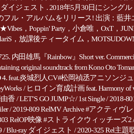
he horizon』」ダイジェスト . 2018年5月3
フル・アルバムをリリース! 出演：藍井
zz★Vibes，Poppin' Party，小倉唯，
，放課後ティータイム，MOTSUDOWNLOAD/
雄馬『Rainbow』Short ver. Commercial, Enc
ning original soundtrack from Kono Oto To
3. NEW WORLD 4. feat.炎城烈人CV#松岡禎丞
ロイン育成計画 feat. Harmony of waves 2. / 
/ LET’S GO JUMP☆/ 1st Single / 
er / 2019-809 RelMV Archive #アク
16-803 RelOP映像 #ストライクウィッチーズ2 /
 / Blu-ray ダイジェスト / 2020-325 Rel