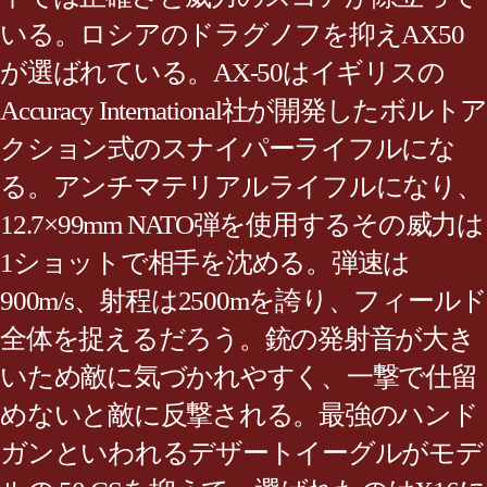
いる。ロシアのドラグノフを抑えAX50
が選ばれている。AX-50はイギリスの
Accuracy International社が開発したボルトア
クション式のスナイパーライフルにな
る。アンチマテリアルライフルになり、
12.7×99mm NATO弾を使用するその威力は
1ショットで相手を沈める。弾速は
900m/s、射程は2500mを誇り、フィールド
全体を捉えるだろう。銃の発射音が大き
いため敵に気づかれやすく、一撃で仕留
めないと敵に反撃される。最強のハンド
ガンといわれるデザートイーグルがモデ