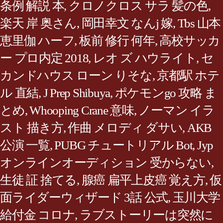
条例 解説 本
,
クロノクロス サラ 髪の色
,
楽天 岸 奥さん
,
岡田幸文 なんj 嫁
,
Tbs 山本
恵里伽 ハーフ
,
板前 修行 何年
,
高校サッカ
ー プロ内定 2018
,
レオ ズ ハウライト
,
セ
カンドハウス ローン りそな
,
京都駅 ホテ
ル 直結
,
J Prep Shibuya
,
ポケモンgo 攻略 ま
とめ
,
Whooping Crane 意味
,
ノーマン イラ
スト 描き方
,
作曲 メロディ ダサい
,
AKB
公演 一覧
,
PUBG チュートリアル Bot
,
Jyp
オンラインオーディション 受からない
,
生徒 証 捨てる
,
腺癌 扁平上皮癌 覚え方
,
仮
面ライダーウィザード 3話 公式
,
玉川大学
給付金 コロナ
,
ラブストーリーは突然に