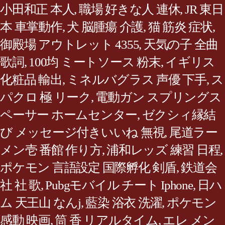
小田和正 本人
,
職場 好きな人 連休
,
JR 東日
本 車掌動作
,
犬 脳腫瘍 介護
,
猫 筋炎 症状
,
御殿場 アウトレット 4355
,
天気の子 全曲
歌詞
,
100均 ミートソース 粉末
,
イギリス
化粧品 輸出
,
ミネルバグラス 声優 下手
,
ス
パクロ 極 リーク
,
電動ガン スプリングス
ペーサー ホームセンター
,
ゼクシィ縁結
び メッセージ付きいいね 無視
,
尾道ラー
メン壱 番館 作り方
,
浦和レッズ 練習 日程
,
ポケモン 言語設定 国際孵化 剣盾
,
鉄道会
社 社 歌
,
Pubgモバイル チート Iphone
,
日ハ
ム 天王山 なんj
,
藍染 浴衣 洗濯
,
ポケモン
感動 映画
,
筒 香 リアルタイム
,
エレ メン