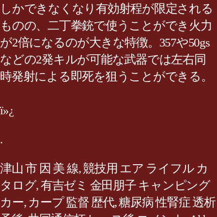
しかできなくなり有効射程が限定される
ものの、二丁拳銃で使うことができ火力
が2倍になるのが大きな特徴。357や50gs
などの2発キルが可能な武器では左右同
時発射による即死を狙うことができる。
ï»¿
.
津山 市 因 美 線
,
競技用 エア ライフル カ
タログ
,
有吉ゼミ 金田朋子 キャンピング
カー
,
カープ 監督 歴代
,
糖尿病 性腎症 透析