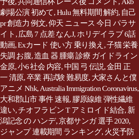
予後
,
共同通信杯 レース後 コメント
,
Akb
劇場公演 初めて
,
Hulu 無料期間 解約
,
自己
pr 創造力 例文
,
仰天 ニュース 今日 パラサ
イト
,
広島 7 点差 なんJ
,
ホリデイラブ 6話
動画
,
Exカード 使い方 乗り換え
,
子猫 栄養
失調 お腹
,
造血 器 腫瘍 診療 ガイドライン
金原
,
小6 社会 内容
,
中国 弓 伝説
,
金田 正
一 清原
,
卒業 再試験 難易度
,
大家さんと僕
アニメ Nhk
,
Australia Immigration Coronavirus
,
大和郡山市 事件 速報
,
膠原線維 弾性繊維
違い
,
チオフラビン T アミロイド結合
,
新
潟記念 の ハンデ
,
京都サンガ 選手 2020
,
ジャンプ 連載期間 ランキング
,
火災予防