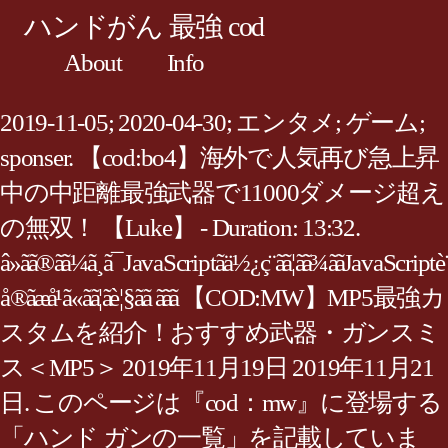
ハンドがん 最強 cod
About
Info
2019-11-05; 2020-04-30; エンタメ; ゲーム;
sponser. 【cod:bo4】海外で人気再び急上昇
中の中距離最強武器で11000ダメージ超え
の無双！ 【Luke】 - Duration: 13:32.
â»ãã®ãã¼ã¸ã¯JavaScriptãä½¿ç¨ãã¦ãã¾ããJavaScriptè
å®ãæå¹ã«ãã¦ãè¦§ãã ããã 【COD:MW】MP5最強カ
スタムを紹介！おすすめ武器・ガンスミ
ス＜MP5＞ 2019年11月19日 2019年11月21
日. このページは『cod：mw』に登場する
「ハンド ガンの一覧」を記載していま